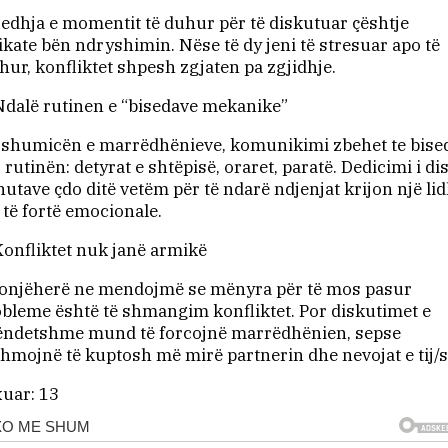
edhja e momentit të duhur për të diskutuar çështje
ikate bën ndryshimin. Nëse të dy jeni të stresuar apo të
hur, konfliktet shpesh zgjaten pa zgjidhje.
Ndalë rutinen e “bisedave mekanike”
shumicën e marrëdhënieve, komunikimi zbehet te bise
 rutinën: detyrat e shtëpisë, oraret, paratë. Dedicimi i di
utave çdo ditë vetëm për të ndarë ndjenjat krijon një lid
të fortë emocionale.
Konfliktet nuk janë armikë
onjëherë ne mendojmë se mënyra për të mos pasur
bleme është të shmangim konfliktet. Por diskutimet e
ëndetshme mund të forcojnë marrëdhënien, sepse
hmojnë të kuptosh më mirë partnerin dhe nevojat e tij/s
uar:
13