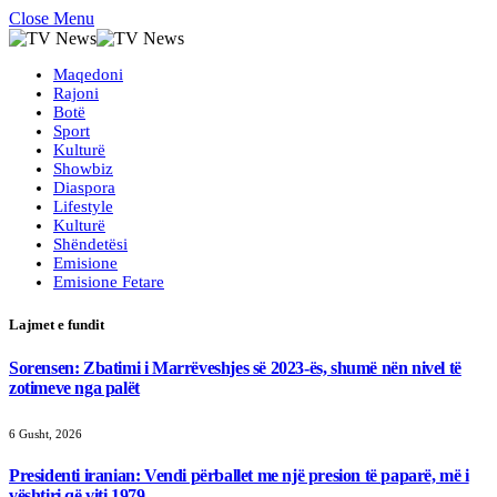
Close Menu
Maqedoni
Rajoni
Botë
Sport
Kulturë
Showbiz
Diaspora
Lifestyle
Kulturë
Shëndetësi
Emisione
Emisione Fetare
Lajmet e fundit
Sorensen: Zbatimi i Marrëveshjes së 2023-ës, shumë nën nivel të
zotimeve nga palët
6 Gusht, 2026
Presidenti iranian: Vendi përballet me një presion të paparë, më i
vështiri që viti 1979