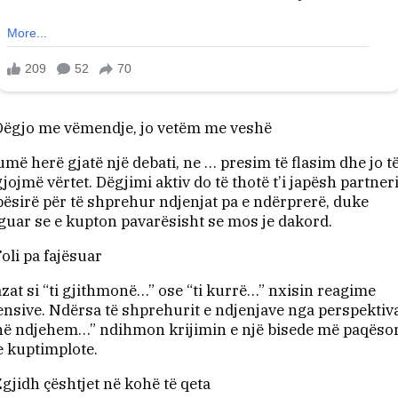
Dëgjo me vëmendje, jo vetëm me veshë
më herë gjatë një debati, ne … presim të flasim dhe jo t
jojmë vërtet. Dëgjimi aktiv do të thotë t’i japësh partneri
ësirë për të shprehur ndjenjat pa e ndërprerë, duke
guar se e kupton pavarësisht se mos je dakord.
Foli pa fajësuar
zat si “ti gjithmonë…” ose “ti kurrë…” nxisin reagime
ensive. Ndërsa të shprehurit e ndjenjave nga perspektiv
ë ndjehem…” ndihmon krijimin e një bisede më paqëso
 kuptimplote.
Zgjidh çështjet në kohë të qeta