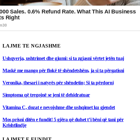
LAJME TE NGJASHME
Ushqyerja, ushtrimet dhe gjumi: si ta zgjasni vërtet jetën tuaj
Maskë me mango për flokë të shëndetshëm, ja si ta përgatisni
Veronika, thesari i natyrës për shëndetin; Si ta përdorni
Simptoma që tregojnë se jeni të dehidratuar
Vitamina C, dozat e nevojshme dhe ushqimet ku gjendet
Mos prisni ditën e fundit! 5 gjëra që duhet t’i bëni që tani për
Krishtlindje
LAJMET E FUNDIT