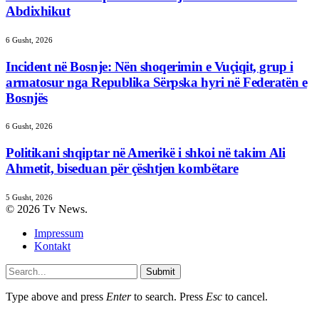
Abdixhikut
6 Gusht, 2026
Incident në Bosnje: Nën shoqerimin e Vuçiqit, grup i
armatosur nga Republika Sërpska hyri në Federatën e
Bosnjës
6 Gusht, 2026
Politikani shqiptar në Amerikë i shkoi në takim Ali
Ahmetit, biseduan për çështjen kombëtare
5 Gusht, 2026
© 2026 Tv News.
Impressum
Kontakt
Submit
Type above and press
Enter
to search. Press
Esc
to cancel.