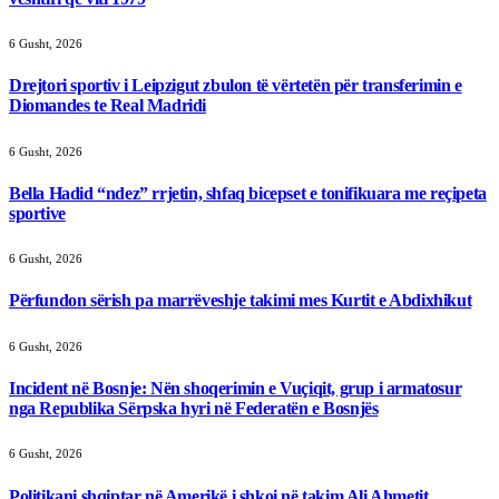
6 Gusht, 2026
Drejtori sportiv i Leipzigut zbulon të vërtetën për transferimin e
Diomandes te Real Madridi
6 Gusht, 2026
Bella Hadid “ndez” rrjetin, shfaq bicepset e tonifikuara me reçipeta
sportive
6 Gusht, 2026
Përfundon sërish pa marrëveshje takimi mes Kurtit e Abdixhikut
6 Gusht, 2026
Incident në Bosnje: Nën shoqerimin e Vuçiqit, grup i armatosur
nga Republika Sërpska hyri në Federatën e Bosnjës
6 Gusht, 2026
Politikani shqiptar në Amerikë i shkoi në takim Ali Ahmetit,