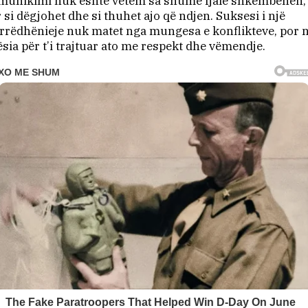
munikimi nuk është vetëm sa shumë fjalë shkëmbehen,
 si dëgjohet dhe si thuhet ajo që ndjen. Suksesi i një
rëdhënieje nuk matet nga mungesa e konflikteve, por 
ësia për t’i trajtuar ato me respekt dhe vëmendje.