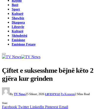
Rajoni
Botë
Sport
Kulturë
Showbiz
Diaspora
Lifestyle
Kulturë
Shëndetësi
Emisione
Emisione Fetare
Çiftet e suksesshme bëjnë këto 2
gjëra kur grinden
By
TV News
25 Shkurt, 2026
Pa Komente
2 Mins Read
LIFESTYLE
Share
Facebook
Twitter
LinkedIn
Pinterest
Email