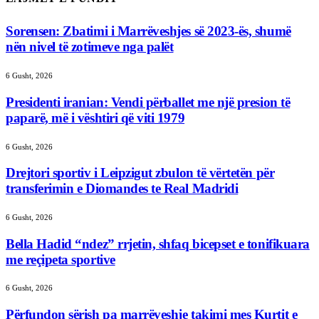
Sorensen: Zbatimi i Marrëveshjes së 2023-ës, shumë
nën nivel të zotimeve nga palët
6 Gusht, 2026
Presidenti iranian: Vendi përballet me një presion të
paparë, më i vështiri që viti 1979
6 Gusht, 2026
Drejtori sportiv i Leipzigut zbulon të vërtetën për
transferimin e Diomandes te Real Madridi
6 Gusht, 2026
Bella Hadid “ndez” rrjetin, shfaq bicepset e tonifikuara
me reçipeta sportive
6 Gusht, 2026
Përfundon sërish pa marrëveshje takimi mes Kurtit e