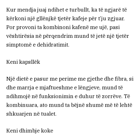
Kur mendja juaj ndihet e turbullt, ka të ngjarë të
kërkoni një gllënjkë tjetër kafeje për t’ju zgjuar.
Por provoni ta kombinoni kafenë me ujë, pasi
vështirësia në përqendrim mund të jetë një tjetër
simptomë e dehidratimit.
Keni kapsllëk
Një dietë e pasur me perime me gjethe dhe fibra, si
dhe marrja e mjaftueshme e lëngjeve, mund të
ndihmojë në funksionimin e duhur të zorrëve. Të
kombinuara, ato mund ta bëjnë shumë më të lehtë
shkuarjen në tualet.
Keni dhimbje koke