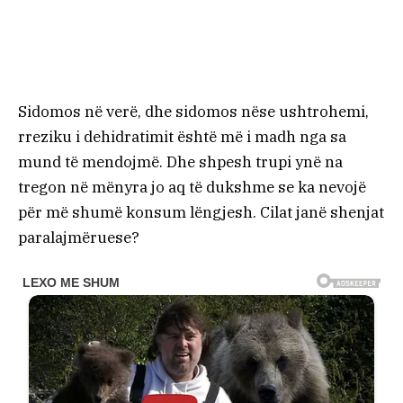
Sidomos në verë, dhe sidomos nëse ushtrohemi,
rreziku i dehidratimit është më i madh nga sa
mund të mendojmë. Dhe shpesh trupi ynë na
tregon në mënyra jo aq të dukshme se ka nevojë
për më shumë konsum lëngjesh. Cilat janë shenjat
paralajmëruese?