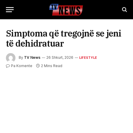
Simptoma që tregojnë se jeni
të dehidratuar
By
TV News
26 Shkurt, 2026
LIFESTYLE
Pa Komente
2 Mins Read