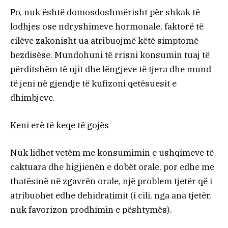
Po, nuk është domosdoshmërisht për shkak të
lodhjes ose ndryshimeve hormonale, faktorë të
cilëve zakonisht ua atribuojmë këtë simptomë
bezdisëse. Mundohuni të rrisni konsumin tuaj të
përditshëm të ujit dhe lëngjeve të tjera dhe mund
të jeni në gjendje të kufizoni qetësuesit e
dhimbjeve.
Keni erë të keqe të gojës
Nuk lidhet vetëm me konsumimin e ushqimeve të
caktuara dhe higjienën e dobët orale, por edhe me
thatësinë në zgavrën orale, një problem tjetër që i
atribuohet edhe dehidratimit (i cili, nga ana tjetër,
nuk favorizon prodhimin e pështymës).