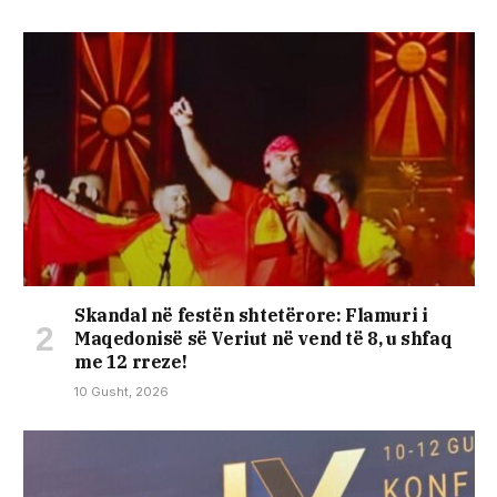
Skandal në festën shtetërore: Flamuri i
Maqedonisë së Veriut në vend të 8, u shfaq
me 12 rreze!
10 Gusht, 2026