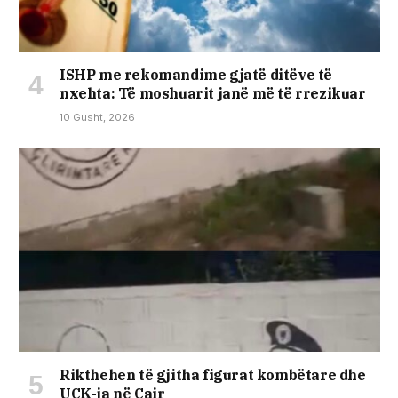
ISHP me rekomandime gjatë ditëve të
nxehta: Të moshuarit janë më të rrezikuar
10 Gusht, 2026
Rikthehen të gjitha figurat kombëtare dhe
UÇK-ja në Çair