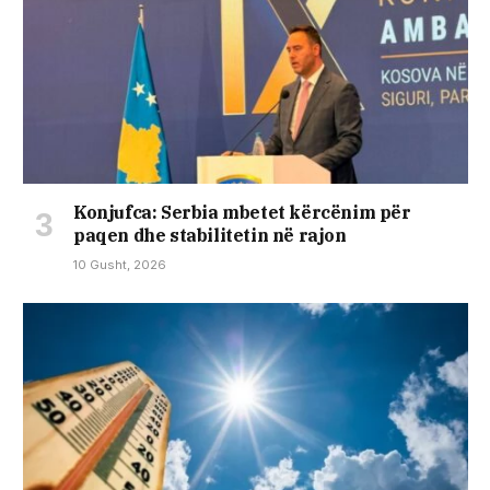
Konjufca: Serbia mbetet kërcënim për
paqen dhe stabilitetin në rajon
10 Gusht, 2026