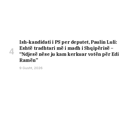
Ish-kandidati i PS per deputet, Paulin Luli:
Eshtë tradhtari më i madh i Shqipërisë –
“Ndjesë nëse ju kam kerkuar votën për Edi
Ramën”
9 Gusht, 2026