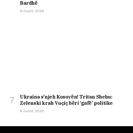
Bardhë
9 Gusht, 2026
Ukraina s’njeh Kosovën! Tritan Shehu:
Zelenski krah Vuçiç bëri ‘gafë’ politike
8 Gusht, 2026