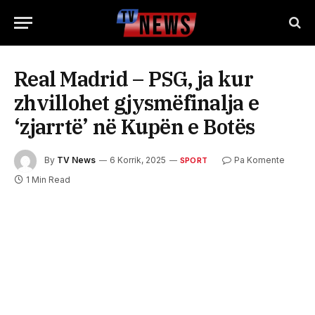
Real Madrid – PSG, ja kur
zhvillohet gjysmëfinalja e
‘zjarrtë’ në Kupën e Botës
By
TV News
6 Korrik, 2025
Pa Komente
SPORT
1 Min Read