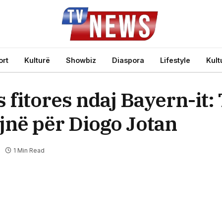
ort
Kulturë
Showbiz
Diaspora
Lifestyle
Kult
 fitores ndaj Bayern-it: 
në për Diogo Jotan
1 Min Read