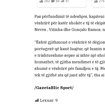
Pas përfundimit të ndeshjes, kapite
vështirë për katër shokët e tij të ek
Neves , Vitinha dhe Gonçalo Ramos, në
“Është gjithmonë e vështirë të dëgjosh 
portugezë që kanë luajtur, që luanin 
e trishtueshme sepse ai ishte një sho
homazhet, të gjitha mendimet e të gjit
shumë e vështirë për familjen e tij. Me
tek të gjithë ata që janë afër tij”, tha
/GazetaBlic Sport/
Lexuar:
9