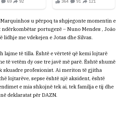
ni Marquinhos u përpoq ta shpjegonte momentin e
ipit ndërkombëtar portugezë – Nuno Mendes , João
 lidhje me vdekejen e Jotas dhe Silvas.
lajme të tilla. Është e vërtetë që kemi lojtarë
me të vetëm dy ose tre javë më parë. Është shumë
k skuadre profesionist. Ai meriton të gjitha
hë lojtarëve, sepse është një aksident, është
ndimet e mia shkojnë tek ai, tek familja e tij dhe
 ai në deklaratat për DAZN.