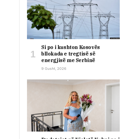
Si po i kushton Kosovës
bllokada e tregtisë së
energjisë me Serbinë
9 Gusht, 2026