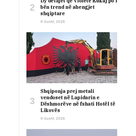
Dy detajet që Violetë Kukaj po i
bën trend në ahengjet
shqiptare
9 Gusht, 2026
Shqiponja prej metali
vendoset në Lapidarin e
Dëshmorëve në fshati Hotël të
Likovës
9 Gusht, 2026