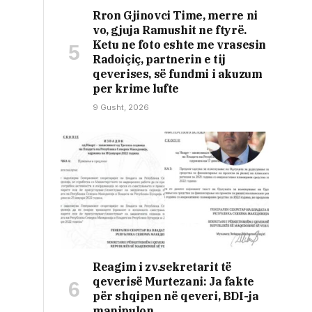
Rron Gjinovci Time, merre ni
vo, gjuja Ramushit ne ftyrë.
Ketu ne foto eshte me vrasesin
Radoiçiç, partnerin e tij
qeverises, së fundmi i akuzum
per krime lufte
9 Gusht, 2026
Reagim i zv.sekretarit të
qeverisë Murtezani: Ja fakte
për shqipen në qeveri, BDI-ja
manipulon