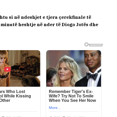
tu si në ndeshjet e tjera çerekfinale të
ë minutë heshtje në nder të Diogo Jotës dhe