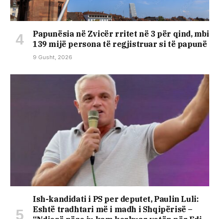
Papunësia në Zvicër rritet në 3 për qind, mbi
139 mijë persona të regjistruar si të papunë
9 Gusht, 2026
Ish-kandidati i PS per deputet, Paulin Luli:
Eshtë tradhtari më i madh i Shqipërisë –