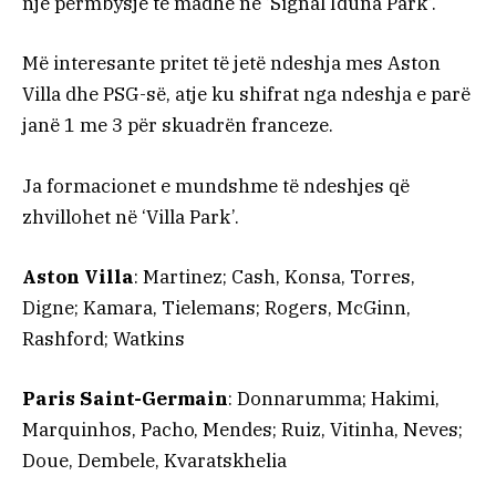
një përmbysje të madhe në ‘Signal Iduna Park’.
Më interesante pritet të jetë ndeshja mes Aston
Villa dhe PSG-së, atje ku shifrat nga ndeshja e parë
janë 1 me 3 për skuadrën franceze.
Ja formacionet e mundshme të ndeshjes që
zhvillohet në ‘Villa Park’.
Aston Villa
: Martinez; Cash, Konsa, Torres,
Digne; Kamara, Tielemans; Rogers, McGinn,
Rashford; Watkins
Paris Saint-Germain
: Donnarumma; Hakimi,
Marquinhos, Pacho, Mendes; Ruiz, Vitinha, Neves;
Doue, Dembele, Kvaratskhelia