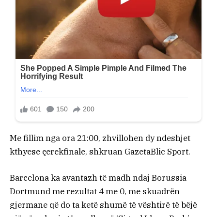
Me fillim nga ora 21:00, zhvillohen dy ndeshjet
kthyese çerekfinale, shkruan GazetaBlic Sport.
Barcelona ka avantazh të madh ndaj Borussia
Dortmund me rezultat 4 me 0, me skuadrën
gjermane që do ta ketë shumë të vështirë të bëjë