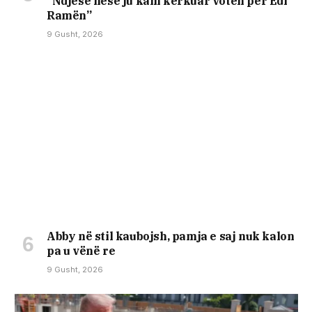
“Ndjesë nëse ju kam kerkuar votën për Edi
Ramën”
9 Gusht, 2026
Abby në stil kaubojsh, pamja e saj nuk kalon
pa u vënë re
9 Gusht, 2026