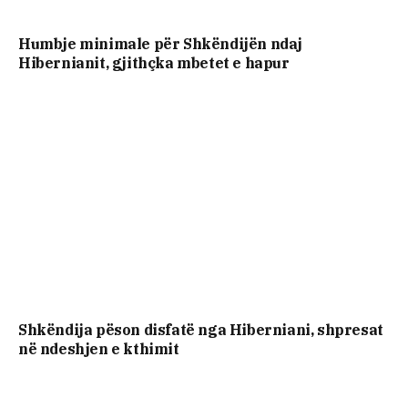
Humbje minimale për Shkëndijën ndaj
Hibernianit, gjithçka mbetet e hapur
Shkëndija pëson disfatë nga Hiberniani, shpresat
në ndeshjen e kthimit