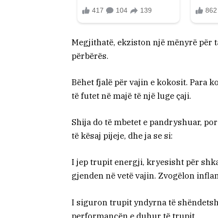
Megjithatë, ekziston një mënyrë për 
përbërës.
Bëhet fjalë për vajin e kokosit. Para 
të futet në majë të një luge çaji.
Shija do të mbetet e pandryshuar, po
të kësaj pijeje, dhe ja se si:
I jep trupit energji, kryesisht për sh
gjenden në vetë vajin. Zvogëlon infla
I siguron trupit yndyrna të shëndets
performancën e duhur të trupit