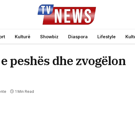
ort
Kulturë
Showbiz
Diaspora
Lifestyle
Kult
 e peshës dhe zvogëlon
nte
1 Min Read