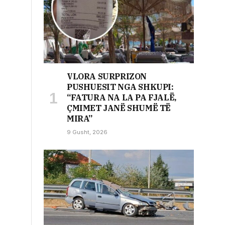
VLORA SURPRIZON
PUSHUESIT NGA SHKUPI:
“FATURA NA LA PA FJALË,
ÇMIMET JANË SHUMË TË
MIRA”
9 Gusht, 2026