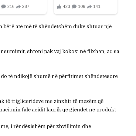
ta bërë atë më të shëndetshëm duke shtuar një
konsumimit, shtoni pak vaj kokosi në filxhan, aq sa
r do të ndikojë shumë në përfitimet shëndetësore
kak të triglicerideve me zinxhir të mesëm që
macionin falë acidit laurik që gjendet në produkt
hme, i rëndësishëm për zhvillimin dhe