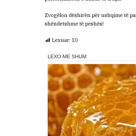
Zvogëlon dëshirën për ushqime të p
shëndetshme të peshës!
Lexuar:
10