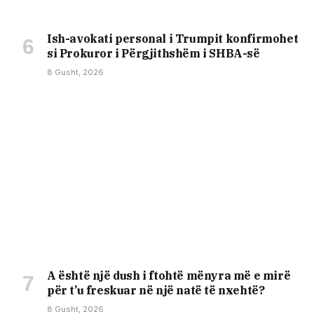
Ish-avokati personal i Trumpit konfirmohet
si Prokuror i Përgjithshëm i SHBA-së
8 Gusht, 2026
A është një dush i ftohtë mënyra më e mirë
për t’u freskuar në një natë të nxehtë?
8 Gusht, 2026