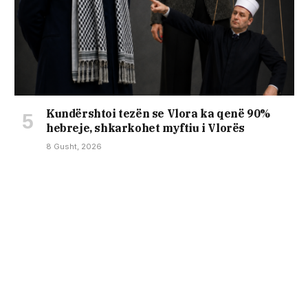
Kundërshtoi tezën se Vlora ka qenë 90%
hebreje, shkarkohet myftiu i Vlorës
8 Gusht, 2026