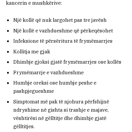
kancerin e mushkërive:
Një kollë që nuk largohet pas tre javësh
Një kollë e vazhdueshme që përkeqësohet
Infeksione të përsëritura të frymëmarrjes
Kollitja me gjak
Dhimbje gjoksi gjatë frymëmarrjes ose kollës
Frymëmarrje e vazhdueshme
Humbje oreksi ose humbje peshe e
pashpjegueshme
Simptomat më pak të njohura përfshijnë
ndryshime në gishta si trashje e majave,
vështirësi në gëlltitje dhe dhimbje gjatë
gëlltitjes.