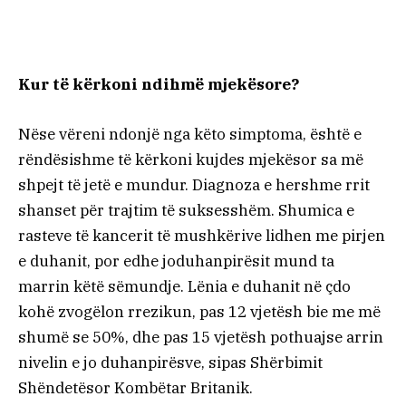
Kur të kërkoni ndihmë mjekësore?
Nëse vëreni ndonjë nga këto simptoma, është e
rëndësishme të kërkoni kujdes mjekësor sa më
shpejt të jetë e mundur. Diagnoza e hershme rrit
shanset për trajtim të suksesshëm. Shumica e
rasteve të kancerit të mushkërive lidhen me pirjen
e duhanit, por edhe joduhanpirësit mund ta
marrin këtë sëmundje. Lënia e duhanit në çdo
kohë zvogëlon rrezikun, pas 12 vjetësh bie me më
shumë se 50%, dhe pas 15 vjetësh pothuajse arrin
nivelin e jo duhanpirësve, sipas Shërbimit
Shëndetësor Kombëtar Britanik.