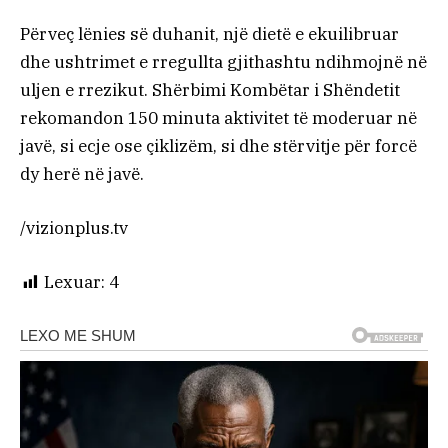
Përveç lënies së duhanit, një dietë e ekuilibruar
dhe ushtrimet e rregullta gjithashtu ndihmojnë në
uljen e rrezikut. Shërbimi Kombëtar i Shëndetit
rekomandon 150 minuta aktivitet të moderuar në
javë, si ecje ose çiklizëm, si dhe stërvitje për forcë
dy herë në javë.
/vizionplus.tv
Lexuar:
4