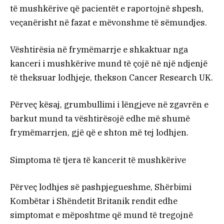
të mushkërive që pacientët e raportojnë shpesh,
veçanërisht në fazat e mëvonshme të sëmundjes.
Vështirësia në frymëmarrje e shkaktuar nga
kanceri i mushkërive mund të çojë në një ndjenjë
të theksuar lodhjeje, thekson Cancer Research UK.
Përveç kësaj, grumbullimi i lëngjeve në zgavrën e
barkut mund ta vështirësojë edhe më shumë
frymëmarrjen, gjë që e shton më tej lodhjen.
Simptoma të tjera të kancerit të mushkërive
Përveç lodhjes së pashpjegueshme, Shërbimi
Kombëtar i Shëndetit Britanik rendit edhe
simptomat e mëposhtme që mund të tregojnë