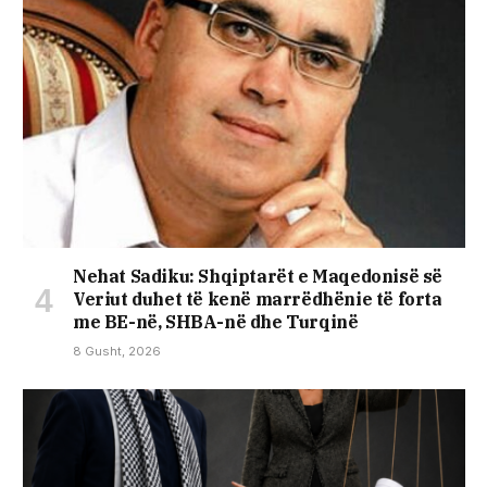
Nehat Sadiku: Shqiptarët e Maqedonisë së
Veriut duhet të kenë marrëdhënie të forta
me BE-në, SHBA-në dhe Turqinë
8 Gusht, 2026