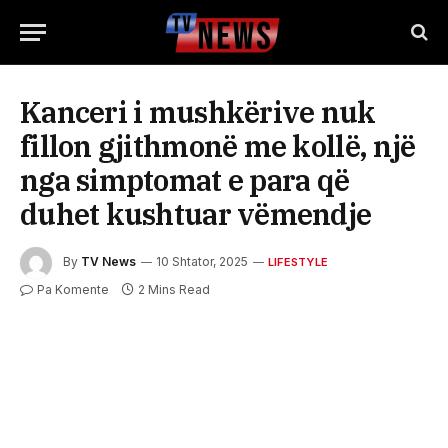
Kanceri i mushkërive nuk
fillon gjithmonë me kollë, një
nga simptomat e para që
duhet kushtuar vëmendje
By
TV News
10 Shtator, 2025
LIFESTYLE
Pa Komente
2 Mins Read