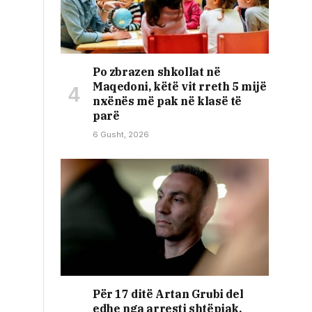
Po zbrazen shkollat në
Maqedoni, këtë vit rreth 5 mijë
nxënës më pak në klasë të
parë
6 Gusht, 2026
Për 17 ditë Artan Grubi del
edhe nga arresti shtëpiak,