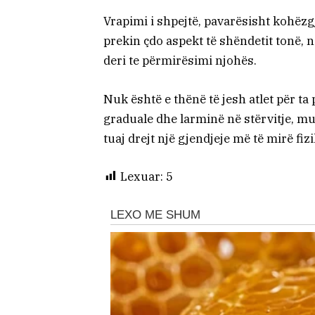
Vrapimi i shpejtë, pavarësisht kohëzgja
prekin çdo aspekt të shëndetit tonë, 
deri te përmirësimi njohës.
Nuk është e thënë të jesh atlet për t
graduale dhe larminë në stërvitje, mu
tuaj drejt një gjendjeje më të mirë fi
Lexuar:
5