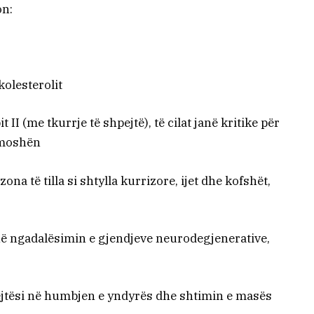
on:
kolesterolit
t II (me tkurrje të shpejtë), të cilat janë kritike për
 moshën
na të tilla si shtylla kurrizore, ijet dhe kofshët,
në ngadalësimin e gjendjeve neurodegjenerative,
jtësi në humbjen e yndyrës dhe shtimin e masës