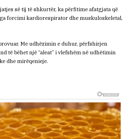
tjes së tij të shkurtër, ka përfitime afatgjata që
nga forcimi kardiorespirator dhe muskuloskeletal,
a provuar. Me udhëzimin e duhur, përfshirjen
nd të bëhet një “aleat” i vlefshëm në udhëtimin
zike dhe mirëqenieje.