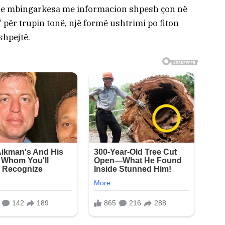
dhe mbingarkesa me informacion shpesh çon në
 për trupin tonë, një formë ushtrimi po fiton
shpejtë.