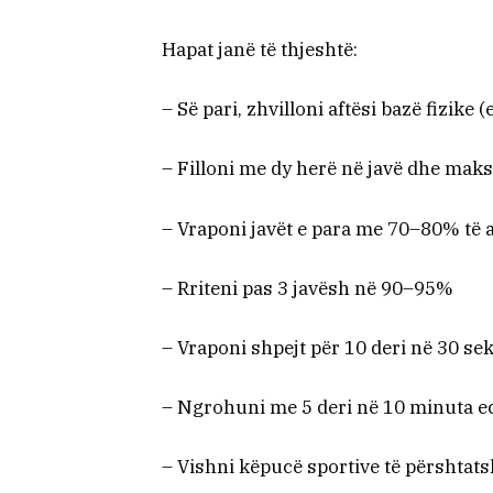
Hapat janë të thjeshtë:
– Së pari, zhvilloni aftësi bazë fizike 
– Filloni me dy herë në javë dhe mak
– Vraponi javët e para me 70–80% të a
– Rriteni pas 3 javësh në 90–95%
– Vraponi shpejt për 10 deri në 30 s
– Ngrohuni me 5 deri në 10 minuta ec
– Vishni këpucë sportive të përshtat