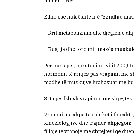
muskulore?
Edhe pse nuk është një “zgjidhje magj
– Rrit metabolizmin dhe djegien e dhj
– Ruajtja dhe forcimi i masës muskulor
Për më tepër, një studim i vitit 2009 
hormonit të rritjes pas vrapimit me shp
madhe të muskujve krahasuar me bu
Si ta përfshish vrapimin me shpejtësi
Vrapimi me shpejtësi duket i thjeshtë,
kineziologjisë dhe trajner, shpjegon:
fillojë të vrapojë me shpejtësi që ditën