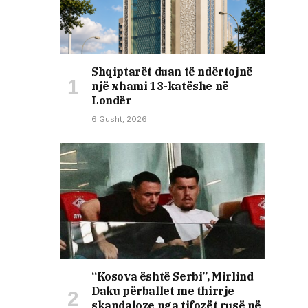
Shqiptarët duan të ndërtojnë
një xhami 13-katëshe në
Londër
6 Gusht, 2026
“Kosova është Serbi”, Mirlind
Daku përballet me thirrje
skandaloze nga tifozët rusë në