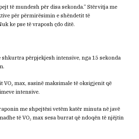
pejt të mundesh për disa sekonda.” Stërvitja me
ktive për përmirësimin e shëndetit të
uk ke pse të vraposh çdo ditë.
të shkurtra përpjekjesh intensive, nga 15 sekonda
m.
it VO₂ max, sasinë maksimale të oksigjenit që
imeve intensive.
 vraponin me shpejtësi vetëm katër minuta në javë
ë madhe të VO₂ max sesa burrat që ndoqën të njëjtin