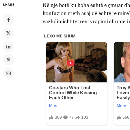
Në një botë ku koha është e çmuar 
SHARE
konfuzion rreth asaj që është “e mirë”
vazhdimisht terren: vrapimi shumë i 