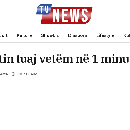
port
Kulturë
Showbiz
Diaspora
Lifestyle
Kul
in tuaj vetëm në 1 minu
ente
3 Mins Read