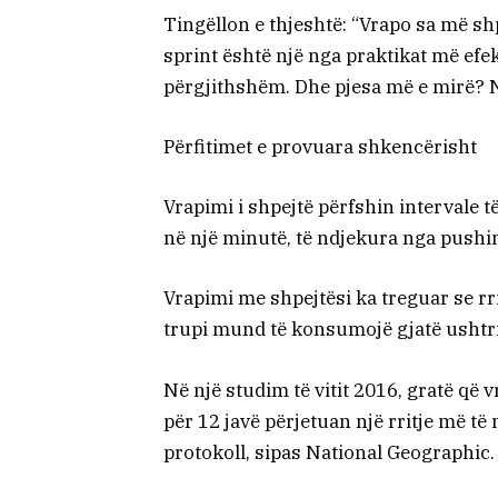
Tingëllon e thjeshtë: “Vrapo sa më sh
sprint është një nga praktikat më efe
përgjithshëm. Dhe pjesa më e mirë? N
Përfitimet e provuara shkencërisht
Vrapimi i shpejtë përfshin intervale 
në një minutë, të ndjekura nga pushi
Vrapimi me shpejtësi ka treguar se rr
trupi mund të konsumojë gjatë ushtr
Në një studim të vitit 2016, gratë që
për 12 javë përjetuan një rritje më t
protokoll, sipas National Geographic.