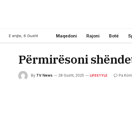
E enjte, 6 Gusht
Maqedoni
Rajoni
Botë
S
Përmirësoni shëndet
By
TV News
28 Gusht, 2025
Pa Kom
LIFESTYLE