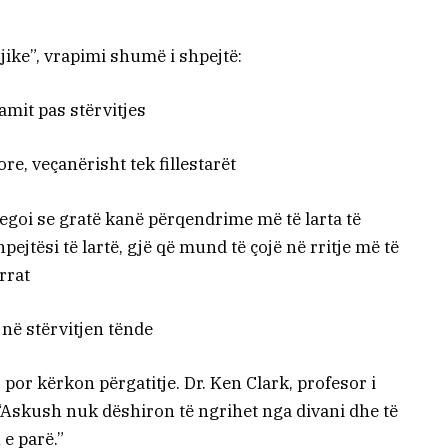
ike”, vrapimi shumë i shpejtë:
amit pas stërvitjes
e, veçanërisht tek fillestarët
tregoi se gratë kanë përqendrime më të larta të
ejtësi të lartë, gjë që mund të çojë në rritje më të
rrat
 në stërvitjen tënde
 por kërkon përgatitje. Dr. Ken Clark, profesor i
 “Askush nuk dëshiron të ngrihet nga divani dhe të
 e parë.”