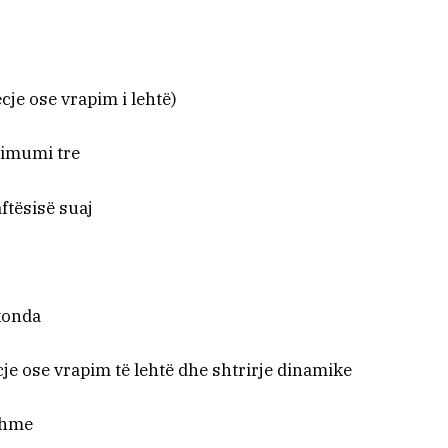
(ecje ose vrapim i lehtë)
simumi tre
ftësisë suaj
ekonda
je ose vrapim të lehtë dhe shtrirje dinamike
shme