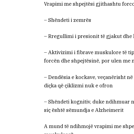
Vrapimi me shpejtësi gjithashtu forc
– Shëndeti i zemrës
– Rregullimi i presionit të gjakut dhe 
– Aktivizimi i fibrave muskulore të tipi
forcën dhe shpejtësinë, por ulen me
– Dendësia e kockave, veçanërisht në zo
diçka që çiklizmi nuk e ofron
– Shëndeti kognitiv, duke ndihmuar 
siç është sëmundja e Alzheimerit
A mund të ndihmojë vrapimi me shpe