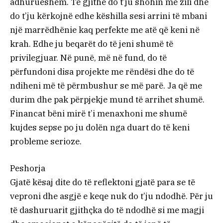
adhurueshëm. Të gjithë do t’ju shohin me zili dhe
do t’ju kërkojnë edhe këshilla sesi arrini të mbani
një marrëdhënie kaq perfekte me atë që keni në
krah. Edhe ju beqarët do të jeni shumë të
privilegjuar. Në punë, më në fund, do të
përfundoni disa projekte me rëndësi dhe do të
ndiheni më të përmbushur se më parë. Ja që me
durim dhe pak përpjekje mund të arrihet shumë.
Financat bëni mirë t’i menaxhoni me shumë
kujdes sepse po ju dolën nga duart do të keni
probleme serioze.
Peshorja
Gjatë kësaj dite do të reflektoni gjatë para se të
veproni dhe asgjë e keqe nuk do t’ju ndodhë. Për ju
të dashuruarit gjithçka do të ndodhë si me magji