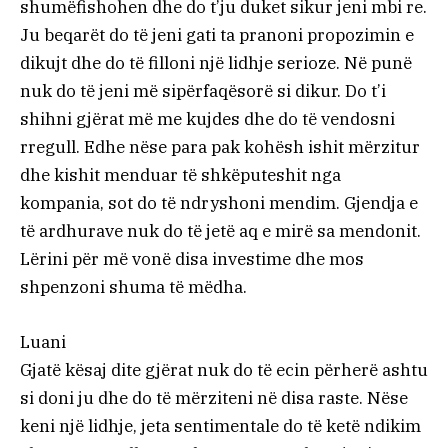
shumëfishohen dhe do t’ju duket sikur jeni mbi re.
Ju beqarët do të jeni gati ta pranoni propozimin e
dikujt dhe do të filloni një lidhje serioze. Në punë
nuk do të jeni më sipërfaqësorë si dikur. Do t’i
shihni gjërat më me kujdes dhe do të vendosni
rregull. Edhe nëse para pak kohësh ishit mërzitur
dhe kishit menduar të shkëputeshit nga
kompania, sot do të ndryshoni mendim. Gjendja e
të ardhurave nuk do të jetë aq e mirë sa mendonit.
Lërini për më vonë disa investime dhe mos
shpenzoni shuma të mëdha.
Luani
Gjatë kësaj dite gjërat nuk do të ecin përherë ashtu
si doni ju dhe do të mërziteni në disa raste. Nëse
keni një lidhje, jeta sentimentale do të ketë ndikim