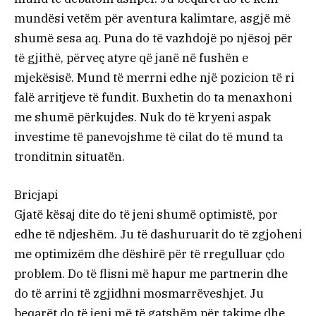
mundësi vetëm për aventura kalimtare, asgjë më
shumë sesa aq. Puna do të vazhdojë po njësoj për
të gjithë, përveç atyre që janë në fushën e
mjekësisë. Mund të merrni edhe një pozicion të ri
falë arritjeve të fundit. Buxhetin do ta menaxhoni
me shumë përkujdes. Nuk do të kryeni aspak
investime të panevojshme të cilat do të mund ta
tronditnin situatën.
Bricjapi
Gjatë kësaj dite do të jeni shumë optimistë, por
edhe të ndjeshëm. Ju të dashuruarit do të zgjoheni
me optimizëm dhe dëshirë për të rregulluar çdo
problem. Do të flisni më hapur me partnerin dhe
do të arrini të zgjidhni mosmarrëveshjet. Ju
beqarët do të jeni më të gatshëm për takime dhe