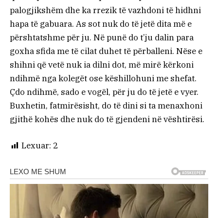
palogjikshëm dhe ka rrezik të vazhdoni të hidhni
hapa të gabuara. As sot nuk do të jetë dita më e
përshtatshme për ju. Në punë do t’ju dalin para
goxha sfida me të cilat duhet të përballeni. Nëse e
shihni që vetë nuk ia dilni dot, më mirë kërkoni
ndihmë nga kolegët ose këshillohuni me shefat.
Çdo ndihmë, sado e vogël, për ju do të jetë e vyer.
Buxhetin, fatmirësisht, do të dini si ta menaxhoni
gjithë kohës dhe nuk do të gjendeni në vështirësi.
Lexuar:
2