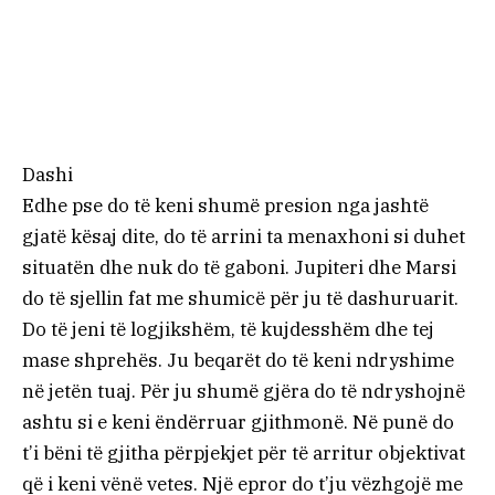
Dashi
Edhe pse do të keni shumë presion nga jashtë
gjatë kësaj dite, do të arrini ta menaxhoni si duhet
situatën dhe nuk do të gaboni. Jupiteri dhe Marsi
do të sjellin fat me shumicë për ju të dashuruarit.
Do të jeni të logjikshëm, të kujdesshëm dhe tej
mase shprehës. Ju beqarët do të keni ndryshime
në jetën tuaj. Për ju shumë gjëra do të ndryshojnë
ashtu si e keni ëndërruar gjithmonë. Në punë do
t’i bëni të gjitha përpjekjet për të arritur objektivat
që i keni vënë vetes. Një epror do t’ju vëzhgojë me