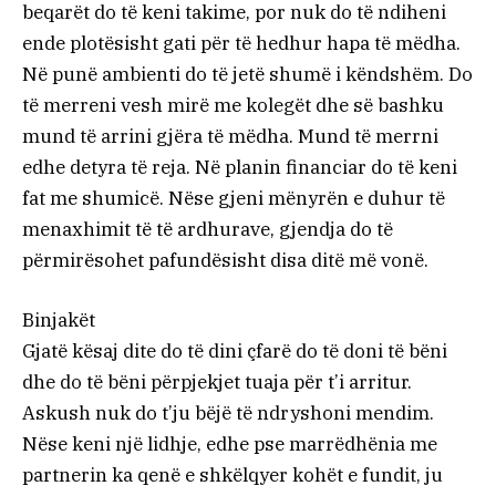
beqarët do të keni takime, por nuk do të ndiheni
ende plotësisht gati për të hedhur hapa të mëdha.
Në punë ambienti do të jetë shumë i këndshëm. Do
të merreni vesh mirë me kolegët dhe së bashku
mund të arrini gjëra të mëdha. Mund të merrni
edhe detyra të reja. Në planin financiar do të keni
fat me shumicë. Nëse gjeni mënyrën e duhur të
menaxhimit të të ardhurave, gjendja do të
përmirësohet pafundësisht disa ditë më vonë.
Binjakët
Gjatë kësaj dite do të dini çfarë do të doni të bëni
dhe do të bëni përpjekjet tuaja për t’i arritur.
Askush nuk do t’ju bëjë të ndryshoni mendim.
Nëse keni një lidhje, edhe pse marrëdhënia me
partnerin ka qenë e shkëlqyer kohët e fundit, ju