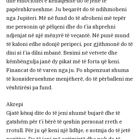
dhe emocionet e kënaqësitë do të jenë të
papërshkrueshme. Ju beqarët do të ndihmoheni
nga Jupiteri. Më në fund do të afroheni më tepër
me personin që pëlqeni dhe do t’ia shprehni
ndjenjat në një mënyrë të veçantë. Në punë mund
të kaloni edhe ndonjë peripeci, por gjithmonë do të
dini si t’ia dilni mbanë. Besimi në vetvete dhe
këmbëngulja janë dy pikat më të forta që keni.
Financat do të varen nga ju. Po shpenzuat shuma
të konsiderueshme menjëherë, do të përballeni me
vështirësi pa fund.
Akrepi
Gjatë kësaj dite do të jeni shumë bujarë dhe të
gatshëm për t’i bërë të qeshin personat rreth e
rrotull. Për ju që keni një lidhje, e sotmja do të jetë