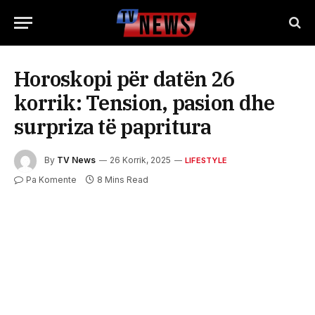
Horoskopi për datën 26
korrik: Tension, pasion dhe
surpriza të papritura
By
TV News
26 Korrik, 2025
LIFESTYLE
Pa Komente
8 Mins Read