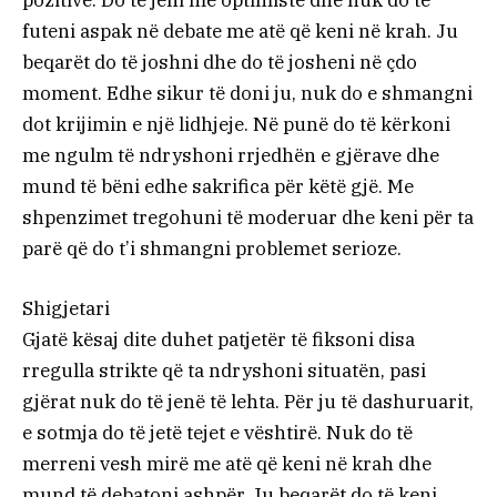
pozitive. Do të jeni më optimistë dhe nuk do të
futeni aspak në debate me atë që keni në krah. Ju
beqarët do të joshni dhe do të josheni në çdo
moment. Edhe sikur të doni ju, nuk do e shmangni
dot krijimin e një lidhjeje. Në punë do të kërkoni
me ngulm të ndryshoni rrjedhën e gjërave dhe
mund të bëni edhe sakrifica për këtë gjë. Me
shpenzimet tregohuni të moderuar dhe keni për ta
parë që do t’i shmangni problemet serioze.
Shigjetari
Gjatë kësaj dite duhet patjetër të fiksoni disa
rregulla strikte që ta ndryshoni situatën, pasi
gjërat nuk do të jenë të lehta. Për ju të dashuruarit,
e sotmja do të jetë tejet e vështirë. Nuk do të
merreni vesh mirë me atë që keni në krah dhe
mund të debatoni ashpër. Ju beqarët do të keni