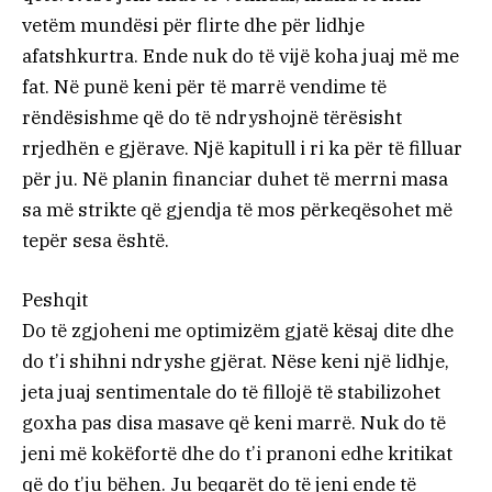
vetëm mundësi për flirte dhe për lidhje
afatshkurtra. Ende nuk do të vijë koha juaj më me
fat. Në punë keni për të marrë vendime të
rëndësishme që do të ndryshojnë tërësisht
rrjedhën e gjërave. Një kapitull i ri ka për të filluar
për ju. Në planin financiar duhet të merrni masa
sa më strikte që gjendja të mos përkeqësohet më
tepër sesa është.
Peshqit
Do të zgjoheni me optimizëm gjatë kësaj dite dhe
do t’i shihni ndryshe gjërat. Nëse keni një lidhje,
jeta juaj sentimentale do të fillojë të stabilizohet
goxha pas disa masave që keni marrë. Nuk do të
jeni më kokëfortë dhe do t’i pranoni edhe kritikat
që do t’ju bëhen. Ju beqarët do të jeni ende të