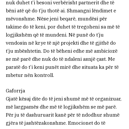
nuk duhet t’i besoni verbërisht partnerit dhe të
bëni atë që do t’ju thotë ai. Shmangni lëndimet e
mëvonshme. Nëse jeni beqarë, mundësi për
takime do të keni, por duhet të tregoheni sa më të
logjikshëm që të mundeni. Në punë do t’ju
vendosin në krye të një projekti dhe të gjithë do
t’ju mbështetin. Do të bëheni edhe më ambiciozë
se më parë dhe nuk do të ndaleni asnjë çast. Me
paratë do t’i keni punët mirë dhe situata ka për të
mbetur nën kontroll.
Gaforrja
Gjatë kësaj dite do të jeni shumë më të organizuar,
më largpamës dhe më të logjikshëm se më parë.
Për ju të dashuruarit kanë për të ndodhur shumë
gjëra të jashtëzakonshme. Emocionet do të