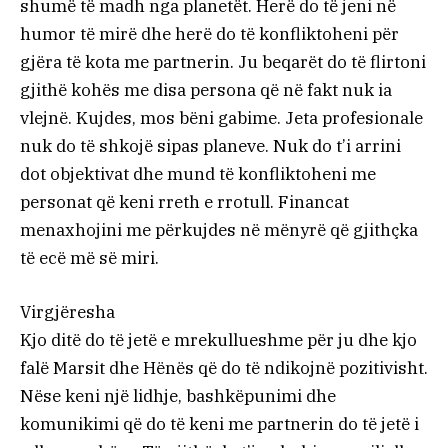
shumë të madh nga planetët. Herë do të jeni në
humor të mirë dhe herë do të konfliktoheni për
gjëra të kota me partnerin. Ju beqarët do të flirtoni
gjithë kohës me disa persona që në fakt nuk ia
vlejnë. Kujdes, mos bëni gabime. Jeta profesionale
nuk do të shkojë sipas planeve. Nuk do t’i arrini
dot objektivat dhe mund të konfliktoheni me
personat që keni rreth e rrotull. Financat
menaxhojini me përkujdes në mënyrë që gjithçka
të ecë më së miri.
Virgjëresha
Kjo ditë do të jetë e mrekullueshme për ju dhe kjo
falë Marsit dhe Hënës që do të ndikojnë pozitivisht.
Nëse keni një lidhje, bashkëpunimi dhe
komunikimi që do të keni me partnerin do të jetë i