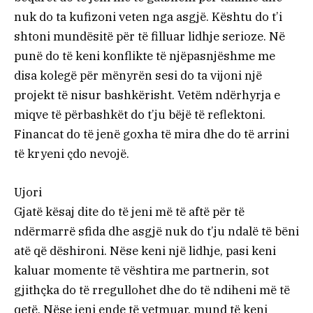
nuk do ta kufizoni veten nga asgjë. Kështu do t’i
shtoni mundësitë për të filluar lidhje serioze. Në
punë do të keni konflikte të njëpasnjëshme me
disa kolegë për mënyrën sesi do ta vijoni një
projekt të nisur bashkërisht. Vetëm ndërhyrja e
miqve të përbashkët do t’ju bëjë të reflektoni.
Financat do të jenë goxha të mira dhe do të arrini
të kryeni çdo nevojë.
Ujori
Gjatë kësaj dite do të jeni më të aftë për të
ndërmarrë sfida dhe asgjë nuk do t’ju ndalë të bëni
atë që dëshironi. Nëse keni një lidhje, pasi keni
kaluar momente të vështira me partnerin, sot
gjithçka do të rregullohet dhe do të ndiheni më të
qetë. Nëse jeni ende të vetmuar, mund të keni