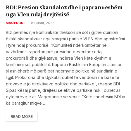
BDI: Presion skandaloz dhe i papranueshëm
nga Vlen ndaj drejtësisë
MAQEDONI
8 Gusht, 2026
BDI përmes një komunikate thekson se sot i gjithë opinioni
është skandalizuar nga reagimi i partisë VLEN dhe apostrofimi
i tyre ndaj prokurorisë. “Komuniteti ndërkombëtar në
vazhdimësi raporton për presione qeveritare ndaj
prokurorisë dhe gjykatave, ndërsa Vlen këtë dyshim e
konfirmoi sot publikisht. Raporti i Bashkimin Europian alarmon
si asnjëherë më parë për ndërhyrje politike në sundimin e
ligjit. Prokuroria dhe Gjykatat duhet të vendosin në bazë të
provave e jo direktivave politike dhe partiake”, reagon BDI.
Sipas kësaj partie, drejtësi selektive partiake nuk i duhet as
qytetarëve e as Maqedonisë së veriut. “Këtë shqetësim BDI ia
ka paraqitur miqve…
READ MORE