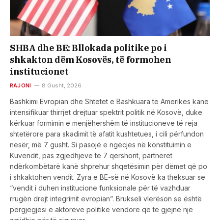
SHBA dhe BE: Bllokada politike po i
shkakton dëm Kosovës, të formohen
institucionet
RAJONI
8 Gusht, 2026
Bashkimi Evropian dhe Shtetet e Bashkuara të Amerikës kanë
intensifikuar thirrjet drejtuar spektrit politik në Kosovë, duke
kërkuar formimin e menjëhershëm të institucioneve të reja
shtetërore para skadimit të afatit kushtetues, i cili përfundon
nesër, më 7 gusht. Si pasojë e ngecjes në konstituimin e
Kuvendit, pas zgjedhjeve të 7 qershorit, partnerët
ndërkombëtarë kanë shprehur shqetësimin për dëmet që po
i shkaktohen vendit. Zyra e BE-së në Kosovë ka theksuar se
“vendit i duhen institucione funksionale për të vazhduar
rrugën drejt integrimit evropian”. Brukseli vlerëson se është
përgjegjësi e aktorëve politikë vendorë që të gjejnë një