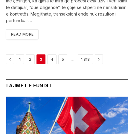
me çështjen, ka gjasa të mira që procesi ekskluziv i verifikimit
të detajuar, “due diligence”, të çojë së shpejti në nënshkrimin
e kontratës. Megjithatë, transaksioni ende nuk rezulton i
përfunduar.…
READ MORE
Previous
Next
…
1
2
3
4
5
1 818
LAJMET E FUNDIT