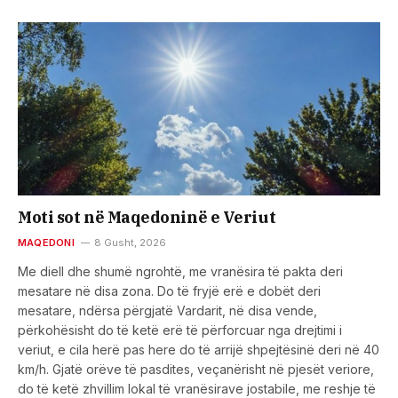
Moti sot në Maqedoninë e Veriut
MAQEDONI
8 Gusht, 2026
Me diell dhe shumë ngrohtë, me vranësira të pakta deri
mesatare në disa zona. Do të fryjë erë e dobët deri
mesatare, ndërsa përgjatë Vardarit, në disa vende,
përkohësisht do të ketë erë të përforcuar nga drejtimi i
veriut, e cila herë pas here do të arrijë shpejtësinë deri në 40
km/h. Gjatë orëve të pasdites, veçanërisht në pjesët veriore,
do të ketë zhvillim lokal të vranësirave jostabile, me reshje të