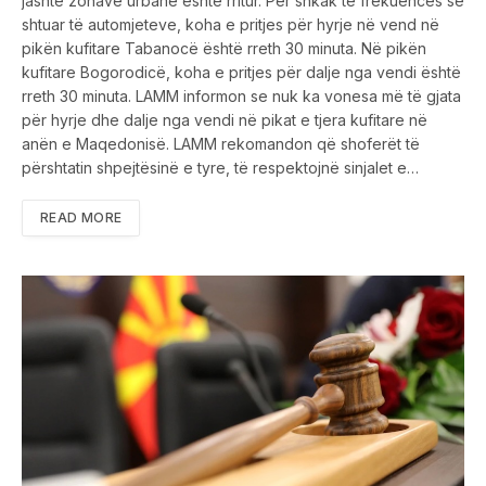
jashtë zonave urbane është rritur. Për shkak të frekuencës së
shtuar të automjeteve, koha e pritjes për hyrje në vend në
pikën kufitare Tabanocë është rreth 30 minuta. Në pikën
kufitare Bogorodicë, koha e pritjes për dalje nga vendi është
rreth 30 minuta. LAMM informon se nuk ka vonesa më të gjata
për hyrje dhe dalje nga vendi në pikat e tjera kufitare në
anën e Maqedonisë. LAMM rekomandon që shoferët të
përshtatin shpejtësinë e tyre, të respektojnë sinjalet e…
READ MORE