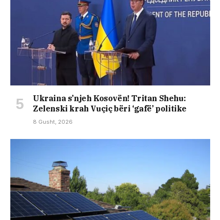
Ukraina s’njeh Kosovën! Tritan Shehu:
Zelenski krah Vuçiç bëri ‘gafë’ politike
8 Gusht, 2026