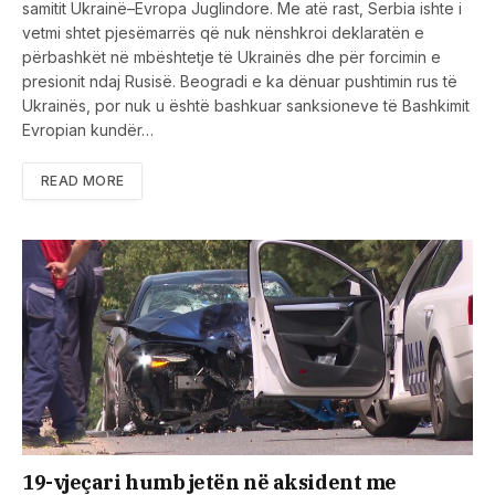
samitit Ukrainë–Evropa Juglindore. Me atë rast, Serbia ishte i
vetmi shtet pjesëmarrës që nuk nënshkroi deklaratën e
përbashkët në mbështetje të Ukrainës dhe për forcimin e
presionit ndaj Rusisë. Beogradi e ka dënuar pushtimin rus të
Ukrainës, por nuk u është bashkuar sanksioneve të Bashkimit
Evropian kundër…
READ MORE
19-vjeçari humb jetën në aksident me