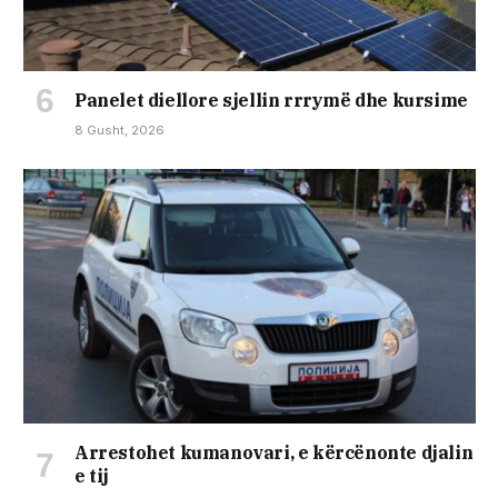
Panelet diellore sjellin rrrymë dhe kursime
8 Gusht, 2026
Arrestohet kumanovari, e kërcënonte djalin
e tij