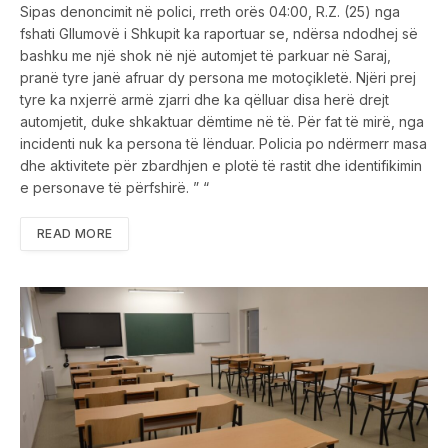
Sipas denoncimit në polici, rreth orës 04:00, R.Z. (25) nga
fshati Gllumovë i Shkupit ka raportuar se, ndërsa ndodhej së
bashku me një shok në një automjet të parkuar në Saraj,
pranë tyre janë afruar dy persona me motoçikletë. Njëri prej
tyre ka nxjerrë armë zjarri dhe ka qëlluar disa herë drejt
automjetit, duke shkaktuar dëmtime në të. Për fat të mirë, nga
incidenti nuk ka persona të lënduar. Policia po ndërmerr masa
dhe aktivitete për zbardhjen e plotë të rastit dhe identifikimin
e personave të përfshirë. ” “
READ MORE