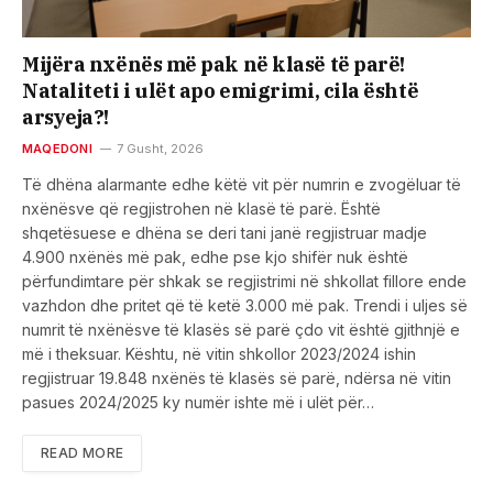
Mijëra nxënës më pak në klasë të parë!
Nataliteti i ulët apo emigrimi, cila është
arsyeja?!
MAQEDONI
7 Gusht, 2026
Të dhëna alarmante edhe këtë vit për numrin e zvogëluar të
nxënësve që regjistrohen në klasë të parë. Është
shqetësuese e dhëna se deri tani janë regjistruar madje
4.900 nxënës më pak, edhe pse kjo shifër nuk është
përfundimtare për shkak se regjistrimi në shkollat fillore ende
vazhdon dhe pritet që të ketë 3.000 më pak. Trendi i uljes së
numrit të nxënësve të klasës së parë çdo vit është gjithnjë e
më i theksuar. Kështu, në vitin shkollor 2023/2024 ishin
regjistruar 19.848 nxënës të klasës së parë, ndërsa në vitin
pasues 2024/2025 ky numër ishte më i ulët për…
READ MORE