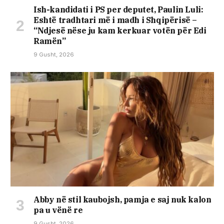
Ish-kandidati i PS per deputet, Paulin Luli:
Eshtë tradhtari më i madh i Shqipërisë –
“Ndjesë nëse ju kam kerkuar votën për Edi
Ramën”
9 Gusht, 2026
Abby në stil kaubojsh, pamja e saj nuk kalon
pa u vënë re
9 Gusht, 2026