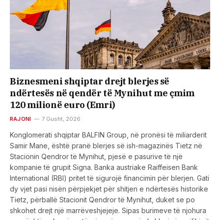
Biznesmeni shqiptar drejt blerjes së
ndërtesës në qendër të Mynihut me çmim
120 milionë euro (Emri)
RAJONI
7 Gusht, 2026
Konglomerati shqiptar BALFIN Group, në pronësi të miliarderit
Samir Mane, është pranë blerjes së ish-magazinës Tietz në
Stacionin Qendror të Mynihut, pjesë e pasurive të një
kompanie të grupit Signa. Banka austriake Raiffeisen Bank
International (RBI) pritet të sigurojë financimin për blerjen. Gati
dy vjet pasi nisën përpjekjet për shitjen e ndërtesës historike
Tietz, përballë Stacionit Qendror të Mynihut, duket se po
shkohet drejt një marrëveshjejeje. Sipas burimeve të njohura