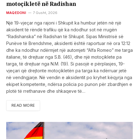
motoçikletë në Radishan
MAQEDONI
7 Gusht, 2026
Një 19-vjeçar nga rajoni i Shkupit ka humbur jetën në një
aksident të rëndë trafiku që ka ndodhur sot në rrugën
“Radishanska” në Radishan të Shkupit. Sipas Ministrisë së
Punëve të Brendshme, aksidenti është raportuar në ora 12:12
dhe ka ndodhur ndërmjet një automjeti “Alfa Romeo” me targa
italiane, të drejtuar nga S.B. (46), dhe një motoçiklete pa
targa, të drejtuar nga N.M. (19). Si pasojë e përplasjes, 19-
vjeçari që drejtonte motoçikletën pa targa ka ndërruar jetë
në vendngjarje. Në vendin e aksidentit po kryhet këqyrja nga
ekipet kompetente, ndërsa policia po punon për zbardhjen e
plotë të rrethanave dhe shkaqeve të…
READ MORE