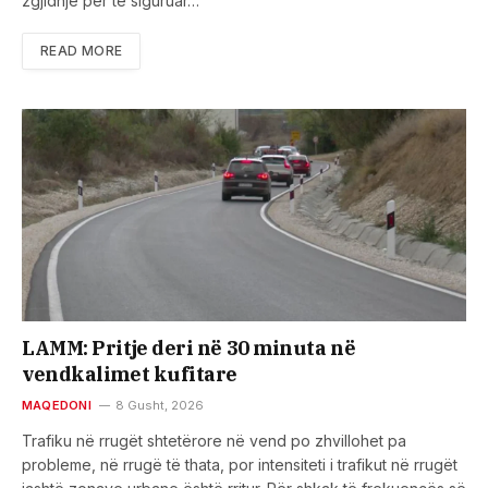
zgjidhje për të siguruar…
READ MORE
LAMM: Pritje deri në 30 minuta në
vendkalimet kufitare
MAQEDONI
8 Gusht, 2026
Trafiku në rrugët shtetërore në vend po zhvillohet pa
probleme, në rrugë të thata, por intensiteti i trafikut në rrugët