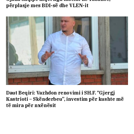
përplasje mes BDI-së dhe VLEN-it
Daut Beqiri: Vazhdon renovimi i SH.F. “Gjergj
Kastrioti – Skënderbeu”, investim për kushte më
të mira për nxënësit