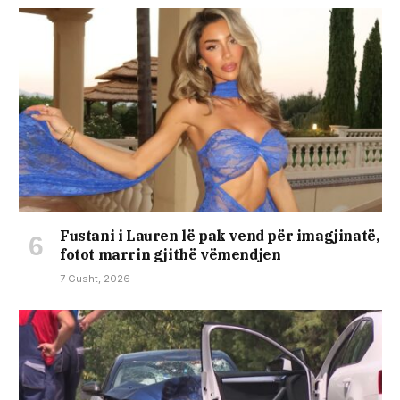
Fustani i Lauren lë pak vend për imagjinatë,
fotot marrin gjithë vëmendjen
7 Gusht, 2026