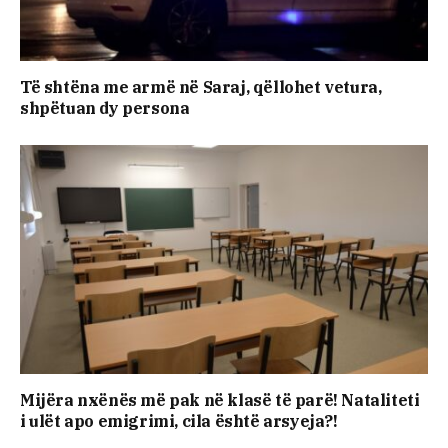
Të shtëna me armë në Saraj, qëllohet vetura,
shpëtuan dy persona
Mijëra nxënës më pak në klasë të parë! Nataliteti
i ulët apo emigrimi, cila është arsyeja?!