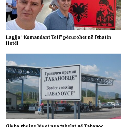
Lagjja “Komandant Teli” përurohet në fshatin
Hotël
Gjuha shqipe hiqet nga tabelat në Tabanoc,