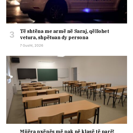
Të shtëna me armë në Saraj, qëllohet
vetura, shpëtuan dy persona
7 Gusht, 2026
Mijëra nxënës më pak në klasë të parë!