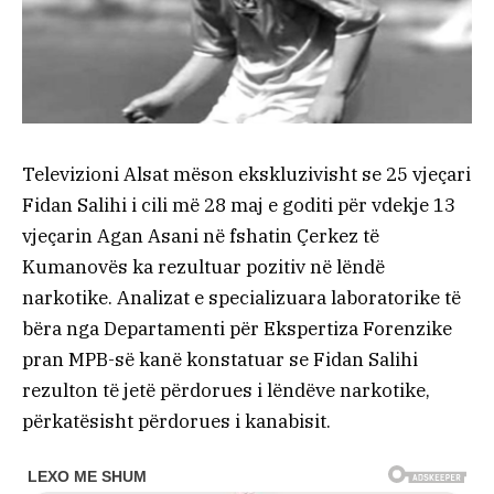
Televizioni Alsat mëson ekskluzivisht se 25 vjeçari
Fidan Salihi i cili më 28 maj e goditi për vdekje 13
vjeçarin Agan Asani në fshatin Çerkez të
Kumanovës ka rezultuar pozitiv në lëndë
narkotike. Analizat e specializuara laboratorike të
bëra nga Departamenti për Ekspertiza Forenzike
pran MPB-së kanë konstatuar se Fidan Salihi
rezulton të jetë përdorues i lëndëve narkotike,
përkatësisht përdorues i kanabisit.