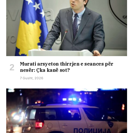
Murati arsyeton thirrjen e seances për
nesër: Çka kanë sot?
7 Gusht, 2026