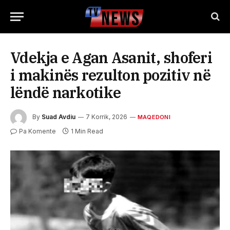
Vdekja e Agan Asanit, shoferi
i makinës rezulton pozitiv në
lëndë narkotike
By
Suad Avdiu
7 Korrik, 2026
MAQEDONI
Pa Komente
1 Min Read