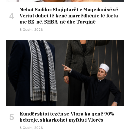
Nehat Sadiku: Shqiptarët e Maqedonisë së
Veriut duhet të kenë marrëdhënie të forta
me BE-në, SHBA-në dhe Turqinë
8 Gusht, 2026
Kundërshtoi tezën se Vlora ka qenë 90%
hebreje, shkarkohet myftiu i Vlorës
8 Gusht, 2026