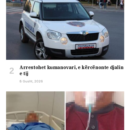
Arrestohet kumanovari, e kërcënonte djalin
e tij
8 Gusht, 2026