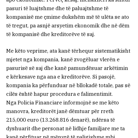
pasuri të luajtshme dhe të paluajtshme të
kompanisë me çmime dukshëm më të ulëta se ato
të tregut, pa asnjë arsyetim ekonomik dhe në dëm
të kompanisë dhe kreditorëve të saj.
Me këto veprime, ata kanë tërhequr sistematikisht
mjetet nga kompania, kanë zvogëluar vlerën e
pasurisë së saj dhe kanë pamundësuar arkëtimin
e kërkesave nga ana e kreditorëve. Si pasojë,
kompania ka përfunduar në bllokadë totale, pas së
cilës është hapur procedura e falimentimit.
Nga Policia Financiare informojnë se me këto
manovra, kreditorët janë dëmtuar për rreth
215,000 euro (13.268.816 denarë), ndërsa të
dyshuarit dhe personat në lidhje familjare me ta
kanë përfituar në mënyrë të paligjshme mbi