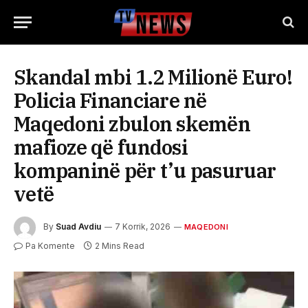
Skandal mbi 1.2 Milionë Euro!
Policia Financiare në
Maqedoni zbulon skemën
mafioze që fundosi
kompaninë për t’u pasuruar
vetë
By
Suad Avdiu
7 Korrik, 2026
MAQEDONI
Pa Komente
2 Mins Read