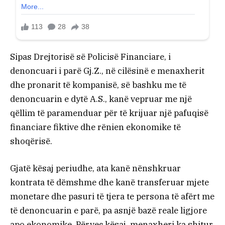
Sipas Drejtorisë së Policisë Financiare, i
denoncuari i parë Gj.Z., në cilësinë e menaxherit
dhe pronarit të kompanisë, së bashku me të
denoncuarin e dytë A.S., kanë vepruar me një
qëllim të paramenduar për të krijuar një pafuqisë
financiare fiktive dhe rënien ekonomike të
shoqërisë.
Gjatë kësaj periudhe, ata kanë nënshkruar
kontrata të dëmshme dhe kanë transferuar mjete
monetare dhe pasuri të tjera te persona të afërt me
të denoncuarin e parë, pa asnjë bazë reale ligjore
apo ekonomike. Përveç kësaj, menaxheri ka shitur