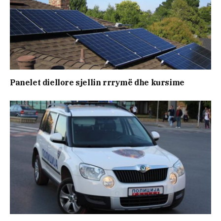
Panelet diellore sjellin rrrymë dhe kursime