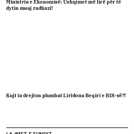
Ministria e Ekonomisë: Ushqimet më lirë për të
dytin muaj radhazi!
Kujt ia drejton plumbat Liridona Beqiri e BDI-së?!
LAJMET E FUNDIT