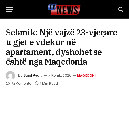
Selanik: Një vajzë 23-vjeçare
u gjet e vdekur në
apartament, dyshohet se
është nga Maqedonia
By
Suad Avdiu
7 Korrik, 2026
MAQEDONI
Pa Komente
1 Min Read