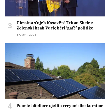
Ukraina s’njeh Kosovën! Tritan Shehu:
Zelenski krah Vuçiç bëri ‘gafë’ politike
8 Gusht, 2026
Panelet diellore sjellin rrrymë dhe kursime