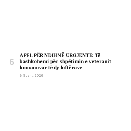
APEL PËR NDIHMË URGJENTE: Të
bashkohemi për shpëtimin e veteranit
kumanovar të dy luftërave
8 Gusht, 2026