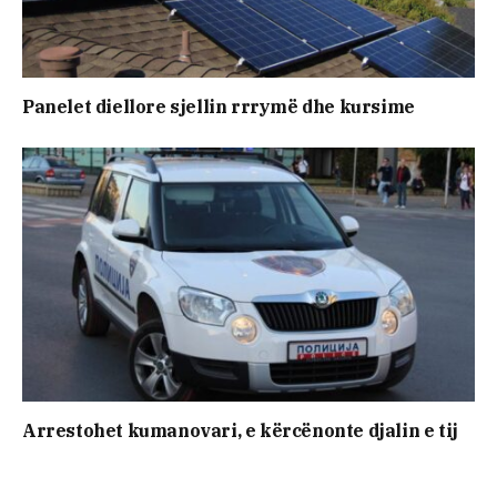
Panelet diellore sjellin rrrymë dhe kursime
Arrestohet kumanovari, e kërcënonte djalin e tij