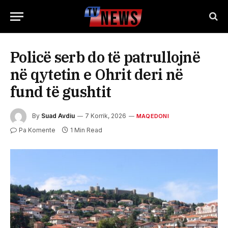
Policë serb do të patrullojnë
në qytetin e Ohrit deri në
fund të gushtit
By
Suad Avdiu
7 Korrik, 2026
MAQEDONI
Pa Komente
1 Min Read