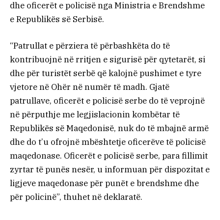
dhe oficerët e policisë nga Ministria e Brendshme
e Republikës së Serbisë.
“Patrullat e përziera të përbashkëta do të
kontribuojnë në rritjen e sigurisë për qytetarët, si
dhe për turistët serbë që kalojnë pushimet e tyre
vjetore në Ohër në numër të madh. Gjatë
patrullave, oficerët e policisë serbe do të veprojnë
në përputhje me legjislacionin kombëtar të
Republikës së Maqedonisë, nuk do të mbajnë armë
dhe do t’u ofrojnë mbështetje oficerëve të policisë
maqedonase. Oficerët e policisë serbe, para fillimit
zyrtar të punës nesër, u informuan për dispozitat e
ligjeve maqedonase për punët e brendshme dhe
për policinë”, thuhet në deklaratë.