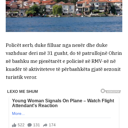
Policët serb, duke filluar nga nesër dhe duke
vazhduar deri më 31 gusht, do të patrullojnë Ohrin
së bashku me pjesëtarët e policisë së RMV-së në
kuadër të aktiviteteve të përbashkëta gjatë sezonit
turistik veror.