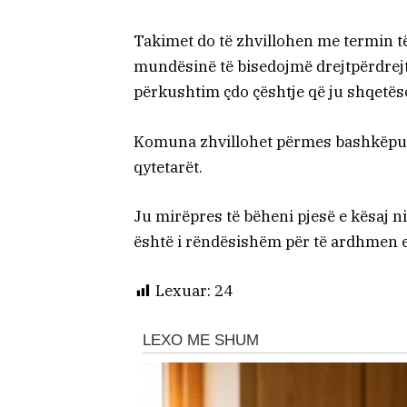
Takimet do të zhvillohen me termin t
mundësinë të bisedojmë drejtpërdrejt 
përkushtim çdo çështje që ju shqetës
Komuna zhvillohet përmes bashkëpun
qytetarët.
Ju mirëpres të bëheni pjesë e kësaj ni
është i rëndësishëm për të ardhmen
Lexuar:
24