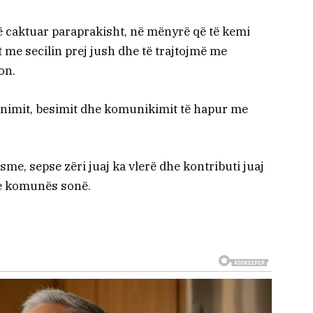
ë caktuar paraprakisht, në mënyrë që të kemi
me secilin prej jush dhe të trajtojmë me
on.
imit, besimit dhe komunikimit të hapur me
sme, sepse zëri juaj ka vlerë dhe kontributi juaj
 e komunës sonë.