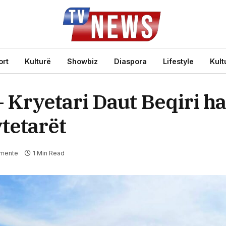
ort
Kulturë
Showbiz
Diaspora
Lifestyle
Kult
– Kryetari Daut Beqiri h
tetarët
mente
1 Min Read