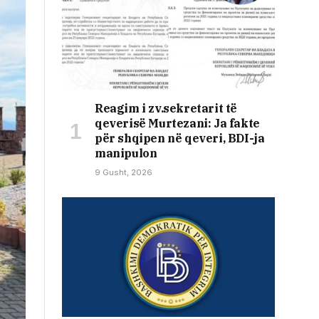
Reagim i zv.sekretarit të
qeverisë Murtezani: Ja fakte
për shqipen në qeveri, BDI-ja
manipulon
9 Gusht, 2026