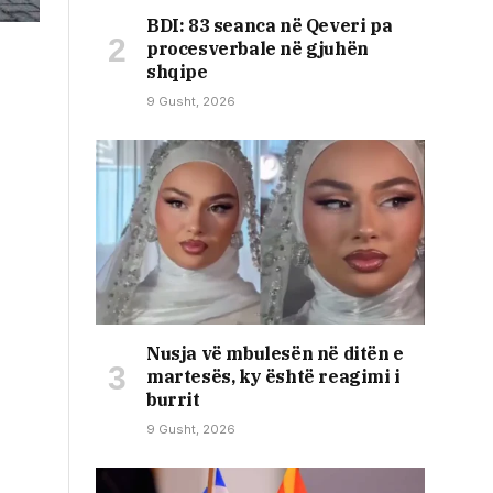
BDI: 83 seanca në Qeveri pa
procesverbale në gjuhën
shqipe
9 Gusht, 2026
Nusja vë mbulesën në ditën e
martesës, ky është reagimi i
burrit
9 Gusht, 2026