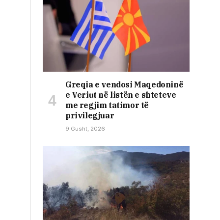
Greqia e vendosi Maqedoninë
e Veriut në listën e shteteve
me regjim tatimor të
privilegjuar
9 Gusht, 2026