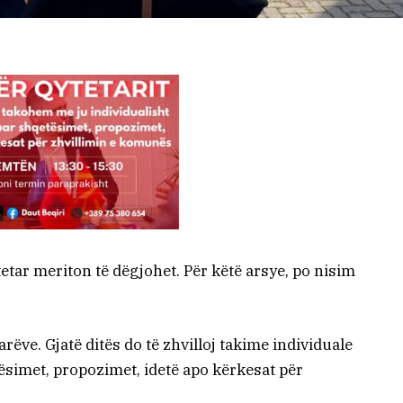
etar meriton të dëgjohet. Për këtë arsye, po nisim
rëve. Gjatë ditës do të zhvilloj takime individuale
ësimet, propozimet, idetë apo kërkesat për