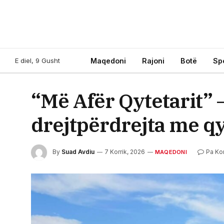
E diel, 9 Gusht
Maqedoni
Rajoni
Botë
Sp
“Më Afër Qytetarit” 
drejtpërdrejta me qy
By
Suad Avdiu
7 Korrik, 2026
Pa Ko
MAQEDONI