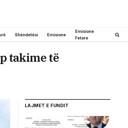
Emisione
urë
Shëndetësi
Emisione
Fetare
ap takime të
LAJMET E FUNDIT