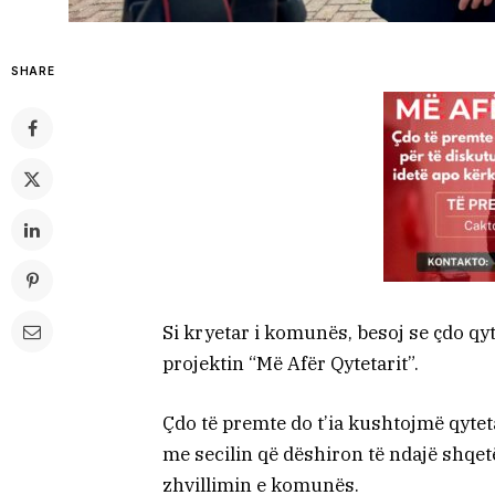
SHARE
Si kryetar i komunës, besoj se çdo qyt
projektin “Më Afër Qytetarit”.
Çdo të premte do t’ia kushtojmë qyteta
me secilin që dëshiron të ndajë shqet
zhvillimin e komunës.