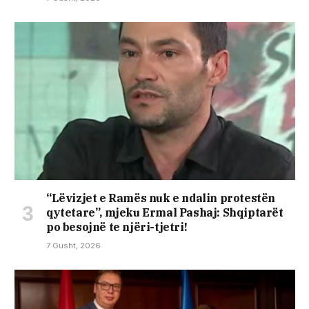
“Lëvizjet e Ramës nuk e ndalin protestën
qytetare”, mjeku Ermal Pashaj: Shqiptarët
po besojnë te njëri-tjetri!
7 Gusht, 2026