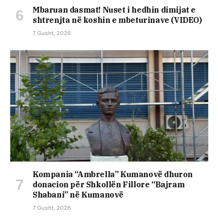
Mbaruan dasmat! Nuset i hedhin dimijat e
shtrenjta në koshin e mbeturinave (VIDEO)
7 Gusht, 2026
Kompania “Ambrella” Kumanovë dhuron
donacion për Shkollën Fillore “Bajram
Shabani” në Kumanovë
7 Gusht, 2026