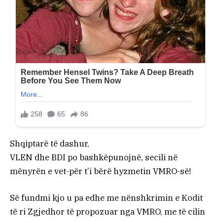
Shqiptarë të dashur,
VLEN dhe BDI po bashkëpunojnë, secili në
mënyrën e vet-për t’i bërë hyzmetin VMRO-së!
Së fundmi kjo u pa edhe me nënshkrimin e Kodit
të ri Zgjedhor të propozuar nga VMRO, me të cilin