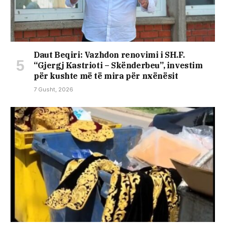
Daut Beqiri: Vazhdon renovimi i SH.F.
“Gjergj Kastrioti – Skënderbeu”, investim
për kushte më të mira për nxënësit
7 Gusht, 2026