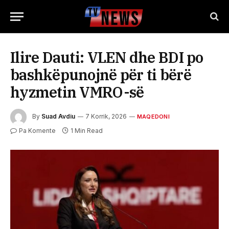
Ilire Dauti: VLEN dhe BDI po
bashkëpunojnë për ti bërë
hyzmetin VMRO-së
By
Suad Avdiu
7 Korrik, 2026
MAQEDONI
Pa Komente
1 Min Read