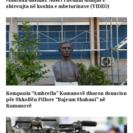
Mbaruan dasmat! Nuset i hedhin dimijat e
shtrenjta në koshin e mbeturinave (VIDEO)
Kompania “Ambrella” Kumanovë dhuron donacion
për Shkollën Fillore “Bajram Shabani” në
Kumanovë