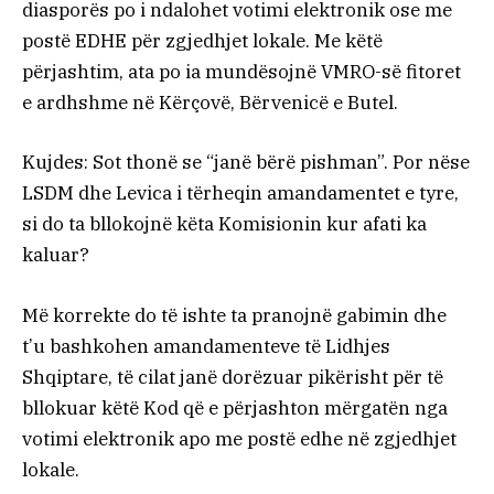
diasporës po i ndalohet votimi elektronik ose me
postë EDHE për zgjedhjet lokale. Me këtë
përjashtim, ata po ia mundësojnë VMRO-së fitoret
e ardhshme në Kërçovë, Bërvenicë e Butel.
Kujdes: Sot thonë se “janë bërë pishman”. Por nëse
LSDM dhe Levica i tërheqin amandamentet e tyre,
si do ta bllokojnë këta Komisionin kur afati ka
kaluar?
Më korrekte do të ishte ta pranojnë gabimin dhe
t’u bashkohen amandamenteve të Lidhjes
Shqiptare, të cilat janë dorëzuar pikërisht për të
bllokuar këtë Kod që e përjashton mërgatën nga
votimi elektronik apo me postë edhe në zgjedhjet
lokale.