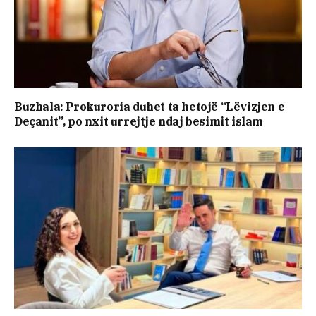
Buzhala: Prokuroria duhet ta hetojë “Lëvizjen e
Deçanit”, po nxit urrejtje ndaj besimit islam