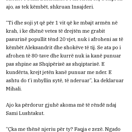
ajo, as tek këmbët, shkruan Insajderi.
“Ti dhe soji yt që për 1 vit që ke mbajt armën në
krah, i ke dhënë vetes të drejtën me grabit
pasurinë popullit tënd 20 vjet, nuk i afroheni as të
këmbët Aleksandrit dhe shokëve të tij. Se ata po i
afrohen të 80-tave dhe kurrë nuk ia kanë punuar
pas shpine as Shqipërisë as shqiptarisë. E
kundërta, krejt jetën kanë punuar me nder. E
ashtu do t’i mbyllin sytë, të nderuar”, ka deklaruar
Mihali.
Ajo ka përdorur gjuhë akoma më të rëndë ndaj
Sami Lushtakut.
“Çka me thënë njeriu për ty? Faqja e zezë. Ngado