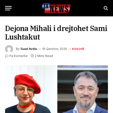
Dejona Mihali i drejtohet Sami
Lushtakut
By
Suad Avdiu
16 Qershor, 2026
KOSOVË
Pa Komente
2 Mins Read