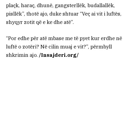
plaçk, haraç, dhunë, gangsterllëk, budallallëk,
pisllëk”, thotë ajo, duke shtuar “Veç ai vit i luftës,
shyqyr zotit që e ke dhe atë”.
“Por edhe për atë mbase me të pyet kur erdhe në
luftë o zotëri? Në cilin muaj e vit?”, përmbyll
shkrimin ajo.
/Insajderi.org/