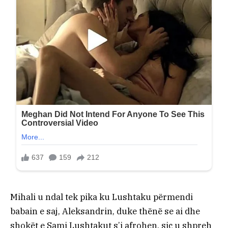
Mihali u ndal tek pika ku Lushtaku përmendi
babain e saj, Aleksandrin, duke thënë se ai dhe
shokët e Sami Lushtakut s’i afrohen, siç u shpreh