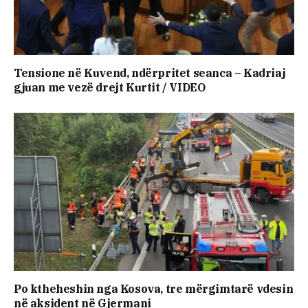
Tensione në Kuvend, ndërpritet seanca – Kadriaj
gjuan me vezë drejt Kurtit / VIDEO
Po ktheheshin nga Kosova, tre mërgimtarë vdesin
në aksident në Gjermani