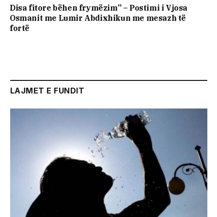
Disa fitore bëhen frymëzim” – Postimi i Vjosa
Osmanit me Lumir Abdixhikun me mesazh të
fortë
LAJMET E FUNDIT