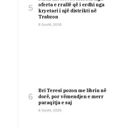
oferta e rrallë që i erdhi nga
kryetari i një distrikti në
Trabzon
8 Gusht, 2026
Bri Teresi pozon me librin në
dorë, por vëmendjen e merr
paraqitja e saj
8 Gusht, 2026