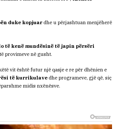
pën duke kopjuar
dhe u përjashtuan menjëherë
do të kenë mundësinë të japin përsëri
ë provimeve në gusht.
këtë vit është futur një qasje e re për dhënien e
rësi të kurrikulave
dhe programeve, gjë që, siç
mëparshme midis nxënësve.