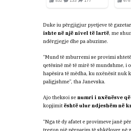
Duke iu përgjigjur pyetjeve të gazeta
ishte në një nivel të lartë
, me shu
ndërgjegje dhe pa abuzime.
“Mund të mburremi se provimi shtetër
qetësinë më të mirë të mundshme, i o
hapësira të mëdha, ku nxënësit nuk k
paligjshme”, tha Janevska.
Ajo theksoi se
numri i nxënësve që
kopjimit
është ulur ndjeshëm në kr
“Nga të dy afatet e provimeve janë pë
tregon një përparim të shkëlqyer në 