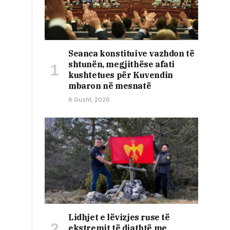
Seanca konstituive vazhdon të
shtunën, megjithëse afati
kushtetues për Kuvendin
mbaron në mesnatë
8 Gusht, 2026
Lidhjet e lëvizjes ruse të
ekstremit të djathtë me