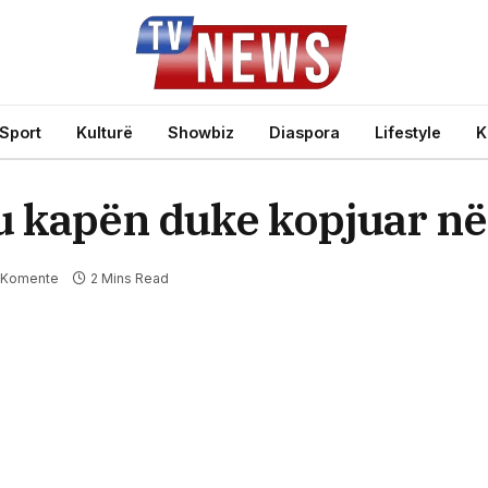
Sport
Kulturë
Showbiz
Diaspora
Lifestyle
K
u kapën duke kopjuar n
 Komente
2 Mins Read