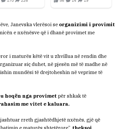
rëve, Janevska vlerësoi se
organizimi i provimit
micën e nxënësve që i dhanë provimet me
or i maturës këtë vit u zhvillua në rendin dhe
rganizuar siç duhet, në pjesën më të madhe në
ishin mundësi të drejtoheshin në veprime të
 u hoqën nga provimet
për shkak të
ahasim me vitet e kaluara.
rjashtuar rreth gjashtëdhjetë nxënës, gjë që
zbatimin e maturës shtetërore”,
theksoi