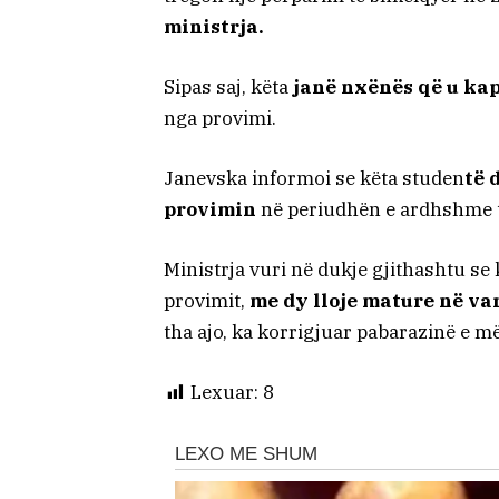
ministrja.
Sipas saj, këta
janë nxënës që u ka
nga provimi.
Janevska informoi se këta studen
të 
provimin
në periudhën e ardhshme t
Ministrja vuri në dukje gjithashtu se 
provimit,
me dy lloje mature në va
tha ajo, ka korrigjuar pabarazinë e 
Lexuar:
8