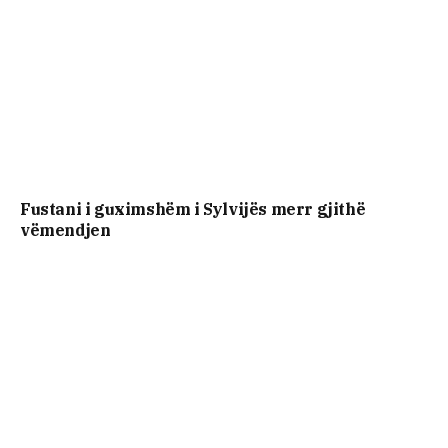
Fustani i guximshëm i Sylvijës merr gjithë
vëmendjen