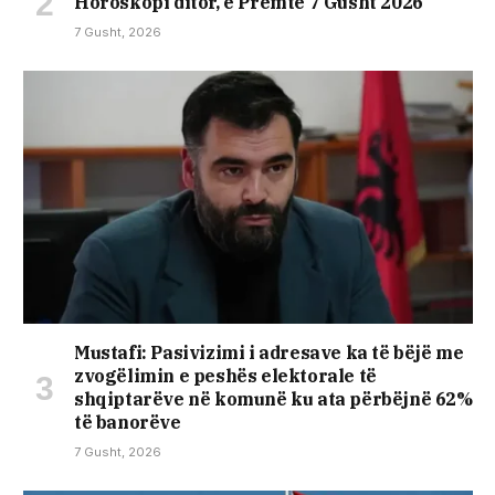
Horoskopi ditor, e Premte 7 Gusht 2026
7 Gusht, 2026
Mustafi: Pasivizimi i adresave ka të bëjë me
zvogëlimin e peshës elektorale të
shqiptarëve në komunë ku ata përbëjnë 62%
të banorëve
7 Gusht, 2026