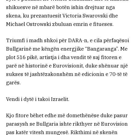
shikuesve në mbarë botën ishin drejtuar nga
skena, ku prezantuesit Victoria Swarovski dhe
Michael Ostrowski zbuluan emrin e fitueses.
Triumfi i madh shkoi për DARA-n, e cila përfaqësoi
Bullgarinë me këngën energjike “Bangaranga”. Me
plot 516 pikë, artistja i dha vendit të saj fitoren e
parë në historinë e Eurovisionit, duke shënuar një
sukses të jashtëzakonshëm në edicionin e 70-të të
garës.
Vendi i dytë i takoi Izraelit.
Kjo fitore bëhet edhe më domethënëse duke pasur
parasysh se Bullgaria ishte rikthyer në Eurovision
pas katër vitesh mungesë. Rikthimi në skenën