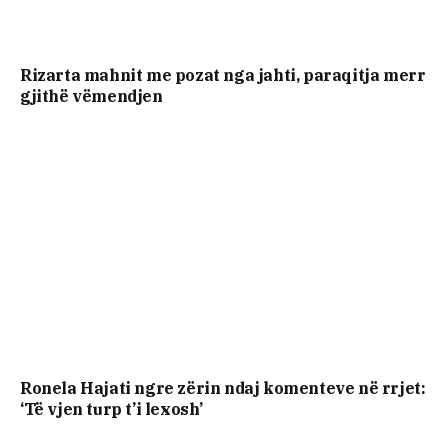
Rizarta mahnit me pozat nga jahti, paraqitja merr
gjithë vëmendjen
Ronela Hajati ngre zërin ndaj komenteve në rrjet:
‘Të vjen turp t’i lexosh’