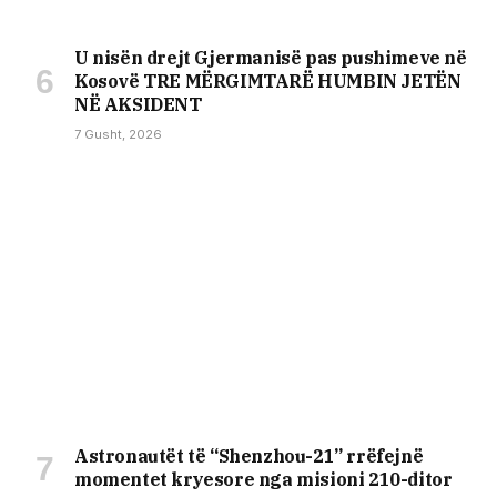
U nisën drejt Gjermanisë pas pushimeve në
Kosovë TRE MËRGIMTARË HUMBIN JETËN
NË AKSIDENT
7 Gusht, 2026
Astronautët të “Shenzhou-21” rrëfejnë
momentet kryesore nga misioni 210-ditor