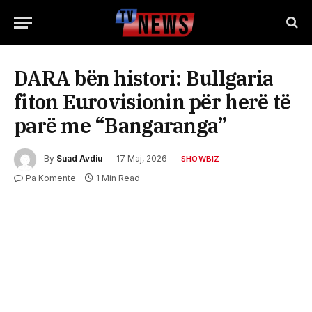
DARA bën histori: Bullgaria
fiton Eurovisionin për herë të
parë me “Bangaranga”
By
Suad Avdiu
17 Maj, 2026
SHOWBIZ
Pa Komente
1 Min Read