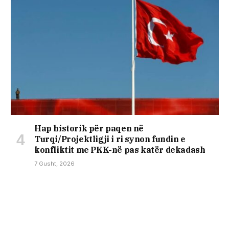
Hap historik për paqen në
Turqi/Projektligji i ri synon fundin e
konfliktit me PKK-në pas katër dekadash
7 Gusht, 2026