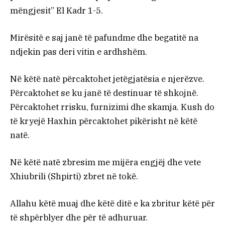
mëngjesit” El Kadr 1-5.
Mirësitë e saj janë të pafundme dhe begatitë na
ndjekin pas deri vitin e ardhshëm.
Në këtë natë përcaktohet jetëgjatësia e njerëzve.
Përcaktohet se ku janë të destinuar të shkojnë.
Përcaktohet rrisku, furnizimi dhe skamja. Kush do
të kryejë Haxhin përcaktohet pikërisht në këtë
natë.
Në këtë natë zbresim me mijëra engjëj dhe vete
Xhiubrili (Shpirti) zbret në tokë.
Allahu këtë muaj dhe këtë ditë e ka zbritur këtë për
të shpërblyer dhe për të adhuruar.