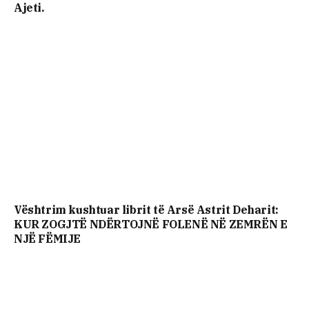
Ajeti.
Vështrim kushtuar librit të Arsë Astrit Deharit:
KUR ZOGJTË NDËRTOJNË FOLENË NË ZEMRËN E
NJË FËMIJE