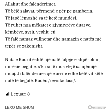
Allahut dhe falënderimet.
Të bëjë salavat, përmendje për pejgamberin.
Të japë lëmoshë sa të ketë mundësi.
Të ruhet nga mëkatet e gjymtyrëve duarve,
këmbëve, syrit, veshit, etj.
Të falë namaz vullnetar dhe namazin e natës më
tepër se zakonisht.
Nata e Kadrit është një natë faljeje e shpërblimi,
mirësie begatie, s’ka si të mos vlejë sa njëmijë
muaj. Ji falënderues që e arrite edhe këtë vit këtë
natë të begatë, Kadër. /revistaclass/.
Lexuar:
8