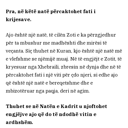
Pra, në këtë natë përcaktohet fati i
krijesave.
Ajo është një natë, të cilën Zoti e ka përzgjedhur
për ta mbushur me madhështi dhe mirësi të
veçanta. Siç thuhet në Kuran, kjo është një natë më
e vlefshme se njëmijë muaj. Në të engjëjt e Zotit, të
kryesuar nga Xhebraili, zbresin në dynja dhe në të
përcaktohet fati i një viti për çdo njeri, si edhe ajo
që është një natë e bereqetshme dhe e
mbizotëruar nga paqja, deri në agim.
Thuhet se në Natën e Kadrit u njoftohet
engjëjve ajo që do të ndodhë vitin e
ardhshëm.