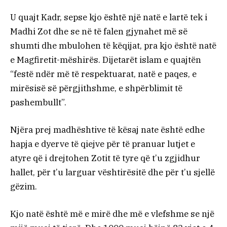
U quajt Kadr, sepse kjo është një natë e lartë tek i
Madhi Zot dhe se në të falen gjynahet më së
shumti dhe mbulohen të këqijat, pra kjo është natë
e Magfiretit-mëshirës. Dijetarët islam e quajtën
“festë ndër më të respektuarat, natë e paqes, e
mirësisë së përgjithshme, e shpërblimit të
pashembullt”.
Njëra prej madhështive të kësaj nate është edhe
hapja e dyerve të qiejve për të pranuar lutjet e
atyre që i drejtohen Zotit të tyre që t’u zgjidhur
hallet, për t’u larguar vështirësitë dhe për t’u sjellë
gëzim.
Kjo natë është më e mirë dhe më e vlefshme se një