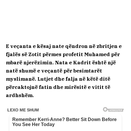
E veçanta e kësaj nate qëndron në zbritjen e
fjalës së Zotit përmes profetit Muhamed për
mbarë njerëzimin. Nata e Kadrit është një
natë shumë e veçantë për besimtarët
myslimanë. Lutjet dhe falja në këtë ditë
përcaktojnë fatin dhe mirësitë e vitit të
ardhshëm.