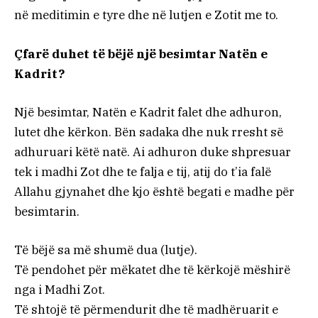
në meditimin e tyre dhe në lutjen e Zotit me to.
Çfarë duhet të bëjë një besimtar Natën e
Kadrit?
Një besimtar, Natën e Kadrit falet dhe adhuron,
lutet dhe kërkon. Bën sadaka dhe nuk rresht së
adhuruari këtë natë. Ai adhuron duke shpresuar
tek i madhi Zot dhe te falja e tij, atij do t’ia falë
Allahu gjynahet dhe kjo është begati e madhe për
besimtarin.
Të bëjë sa më shumë dua (lutje).
Të pendohet për mëkatet dhe të kërkojë mëshirë
nga i Madhi Zot.
Të shtojë të përmendurit dhe të madhëruarit e