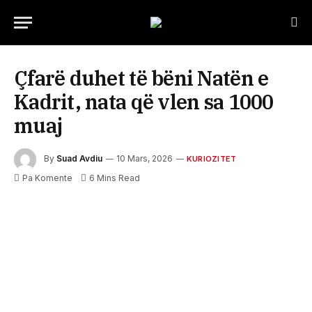
Çfarë duhet të bëni Natën e
Kadrit, nata që vlen sa 1000
muaj
By
Suad Avdiu
10 Mars, 2026
KURIOZITET
Pa Komente
6 Mins Read