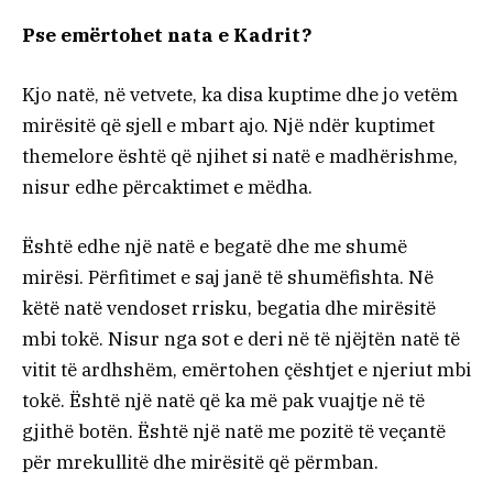
Pse emërtohet nata e Kadrit?
Kjo natë, në vetvete, ka disa kuptime dhe jo vetëm
mirësitë që sjell e mbart ajo. Një ndër kuptimet
themelore është që njihet si natë e madhërishme,
nisur edhe përcaktimet e mëdha.
Është edhe një natë e begatë dhe me shumë
mirësi. Përfitimet e saj janë të shumëfishta. Në
këtë natë vendoset rrisku, begatia dhe mirësitë
mbi tokë. Nisur nga sot e deri në të njëjtën natë të
vitit të ardhshëm, emërtohen çështjet e njeriut mbi
tokë. Është një natë që ka më pak vuajtje në të
gjithë botën. Është një natë me pozitë të veçantë
për mrekullitë dhe mirësitë që përmban.