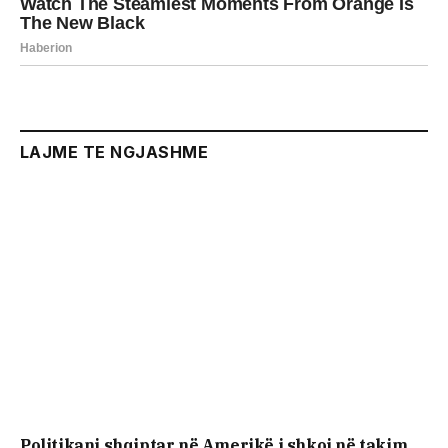
LAJME TE NGJASHME
Politikani shqiptar në Amerikë i shkoi në takim