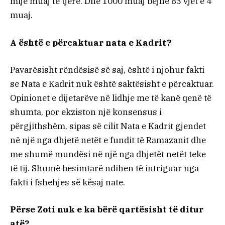
mijë muaj të tjerë. Dhe 1000 muaj bëjnë 83 vjet e 4
muaj.
A është e përcaktuar nata e Kadrit?
Pavarësisht rëndësisë së saj, është i njohur fakti
se Nata e Kadrit nuk është saktësisht e përcaktuar.
Opinionet e dijetarëve në lidhje me të kanë qenë të
shumta, por ekziston një konsensus i
përgjithshëm, sipas së cilit Nata e Kadrit gjendet
në një nga dhjetë netët e fundit të Ramazanit dhe
me shumë mundësi në një nga dhjetët netët teke
të tij. Shumë besimtarë ndihen të intriguar nga
fakti i fshehjes së kësaj nate.
Përse Zoti nuk e ka bërë qartësisht të ditur
atë?