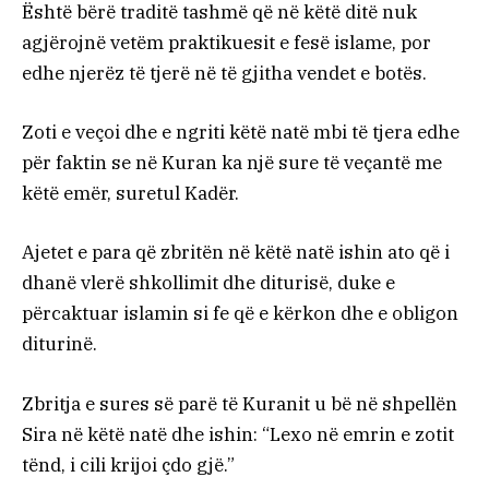
Është bërë traditë tashmë që në këtë ditë nuk
agjërojnë vetëm praktikuesit e fesë islame, por
edhe njerëz të tjerë në të gjitha vendet e botës.
Zoti e veçoi dhe e ngriti këtë natë mbi të tjera edhe
për faktin se në Kuran ka një sure të veçantë me
këtë emër, suretul Kadër.
Ajetet e para që zbritën në këtë natë ishin ato që i
dhanë vlerë shkollimit dhe diturisë, duke e
përcaktuar islamin si fe që e kërkon dhe e obligon
diturinë.
Zbritja e sures së parë të Kuranit u bë në shpellën
Sira në këtë natë dhe ishin: “Lexo në emrin e zotit
tënd, i cili krijoi çdo gjë.”