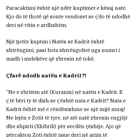
Paracaktimi është një ndër kuptimet e kësaj nate.
Kjo do të thotë që sonte vendoset se ç’do të ndodhë
deri në vitin e ardhshëm.
Një tjetër kuptim i Natës së Kadrit është
shtrëngimi, pasi bota shtrëngohet nga numri i
madh i melekëve që zbresin në tokë.
Çfarë ndodh natën e Kadrit?!
“Ne e zbritëm atë (Kuranin) në natën e Kadrit. E
ç’të bëri ty të dish se ç’është nata e Kadrit? Nata e
Kadrit është më e rëndësishme se një mijë muaj!
Me lejën e Zotit të tyre, në atë natë zbresin engjëjt
dhe shpirti (Xhibrili) për secilën çështje. Ajo që
përcakton Zoti është paqe deri në agim të