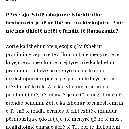
Përse ajo është mbajtur e fshehtë dhe
besimtarët janë urdhëruar ta kërkojnë atë në
një nga dhjetë netët e fundit të Ramazanit?
Zoti e ka fshehur atë njësoj siç ka fshehur
pranimin e veprave të adhurimit, në mënyrë që të
kryejmë sa më shumë prej tyre. Ai e ka fshehur
pranimin e lutjeve në mënyrë që ne të mos i
neglizhojmë ato, por të përpiqemi të kryejmë sa
më shumë të tilla. Ai e ka fshehur pranimin e
pendimit tonë, në mënyrë që ne të jemi gjithnjë në
gjendje pendimi. Zoti e ka fshehur prej nesh emrin
e Tij më të madh, përmes të cilit është e mundur
përmbushja e çdo lutjeje, në mënyrë që ne të mos i
neglizhojmë emrat e tjerë të Tij, por të thellohemi