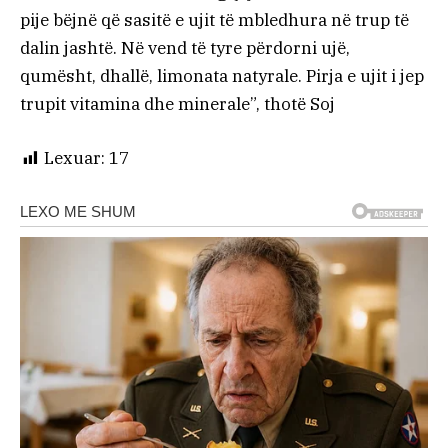
pije bëjnë që sasitë e ujit të mbledhura në trup të
dalin jashtë. Në vend të tyre përdorni ujë,
qumësht, dhallë, limonata natyrale. Pirja e ujit i jep
trupit vitamina dhe minerale”, thotë Soj
Lexuar:
17