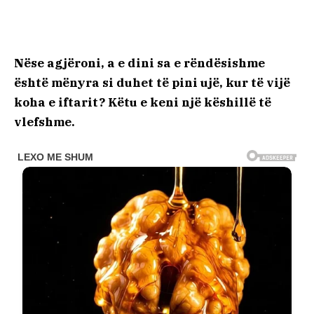
Nëse agjëroni, a e dini sa e rëndësishme
është mënyra si duhet të pini ujë, kur të vijë
koha e iftarit? Këtu e keni një këshillë të
vlefshme.