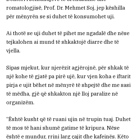
romatologjisë, Prof. Dr. Mehmet Soj, jep këshilla
për mënyrën se si duhet të konsumohet uji.
Ai thotë se uji duhet të pihet me ngadalë dhe nëse
tejkalohen ai mund të shkaktojë diarre dhe të
vjella.
Sipas mjekut, kur njerëzit agjërojnë, për shkak të
një kohe të gjatë pa pirë ujë, kur vjen koha e iftarit
pirja e ujit bëhet në mënyrë të shpejtë dhe me sasi
të mëdha, gjë që shkakton një lloj paralize në
organizëm.
“Është kusht që të ruani ujin në trupin tuaj. Duhet
të mos të hani shumë gatime të kripura. Nëse
është e mundur, rrini larg çajit dhe kafeinës. Këto