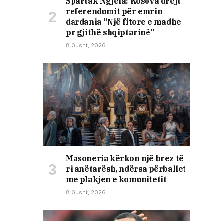
Spartak Ngjela: Kosova drejt
referendumit për emrin
dardania “Një fitore e madhe
pr gjithë shqiptarinë”
8 Gusht, 2026
Masoneria kërkon një brez të
ri anëtarësh, ndërsa përballet
me plakjen e komunitetit
8 Gusht, 2026