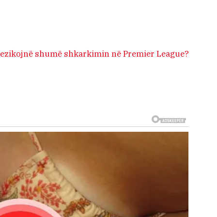
 rrezikojnë shumë shkarkimin në Premier League?