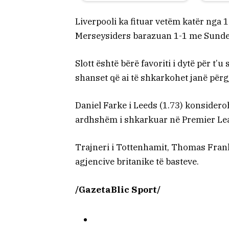
Liverpooli ka fituar vetëm katër nga 1
Merseysiders barazuan 1-1 me Sunde
Slott është bërë favoriti i dytë për t
shanset që ai të shkarkohet janë përg
Daniel Farke i Leeds (1.73) konsideroh
ardhshëm i shkarkuar në Premier Le
Trajneri i Tottenhamit, Thomas Frank
agjencive britanike të basteve.
/GazetaBlic Sport/