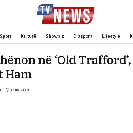
Sport
Kulturë
Showbiz
Diaspora
Lifestyle
K
hënon në ‘Old Trafford’
st Ham
e
1 Min Read