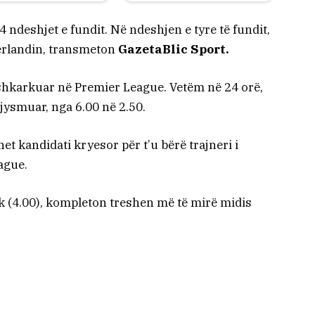
4 ndeshjet e fundit. Në ndeshjen e tyre të fundit,
rlandin, transmeton
GazetaBlic Sport.
’u shkarkuar në Premier League. Vetëm në 24 orë,
jysmuar, nga 6.00 në 2.50.
et kandidati kryesor për t’u bërë trajneri i
ague.
 (4.00), kompleton treshen më të mirë midis