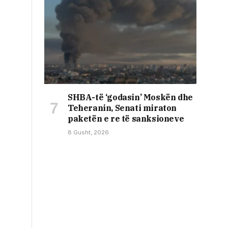
SHBA-të ‘godasin’ Moskën dhe
Teheranin, Senati miraton
paketën e re të sanksioneve
8 Gusht, 2026