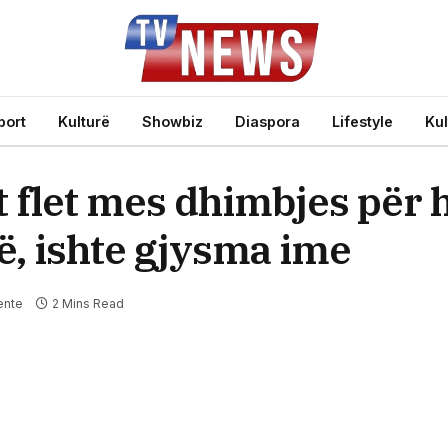
port
Kulturë
Showbiz
Diaspora
Lifestyle
Kul
t flet mes dhimbjes për
lë, ishte gjysma ime
ente
2 Mins Read