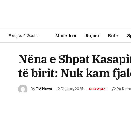
E enjte, 6 Gusht
Maqedoni
Rajoni
Botë
S
Nëna e Shpat Kasapi
të birit: Nuk kam fja
By
TV News
2 Dhjetor, 2025
Pa Kom
SHOWBIZ