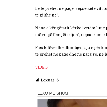
Le të prehet në paqe, sepse këtë vit n
të gjithë ne”.
Nëna e këngëtarit kërkoi vetëm lutje p
më ruajë fëmijët e tjerë, sepse kam edh
Mes lotëve dhe dhimbjes, ajo e përfundo
të prehet në paqe dhe në parajsë, në l
VIDEO:
Lexuar:
6