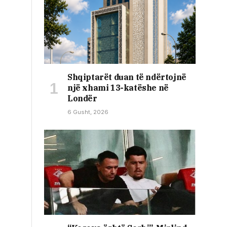
Shqiptarët duan të ndërtojnë
një xhami 13-katëshe në
Londër
6 Gusht, 2026