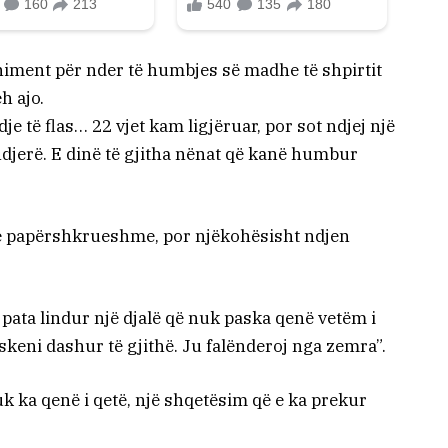
niment për nder të humbjes së madhe të shpirtit
h ajo.
 të flas… 22 vjet kam ligjëruar, por sot ndjej një
djerë. E dinë të gjitha nënat që kanë humbur
ë e papërshkrueshme, por njëkohësisht ndjen
ata lindur një djalë që nuk paska qenë vetëm i
paskeni dashur të gjithë. Ju falënderoj nga zemra”.
nuk ka qenë i qetë, një shqetësim që e ka prekur