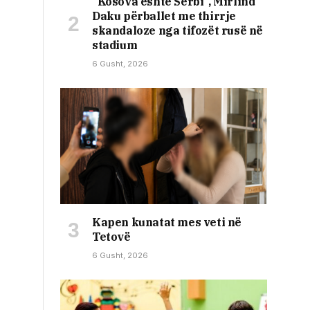
“Kosova është Serbi”, Mirlind
Daku përballet me thirrje
skandaloze nga tifozët rusë në
stadium
6 Gusht, 2026
Kapen kunatat mes veti në
Tetovë
6 Gusht, 2026