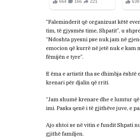
“Faleminderit që organizuat këtë eve
tim, të gjysmës time, Shpatit”, u shpre
“Ndoshta pyesni pse nuk jam në gjendje
emocion që kurrë në jetë nuk e kam n
fëmijën e tyre”.
E ëma e artistit tha se dhimbja ësht
krenari për djalin që rriti.
“Jam shumë krenare dhe e lumtur që p
imi. Paska qenë i të gjithëve juve, e 
Ajo shtoi se në vitin e fundit Shpati 
gjithë familjen.