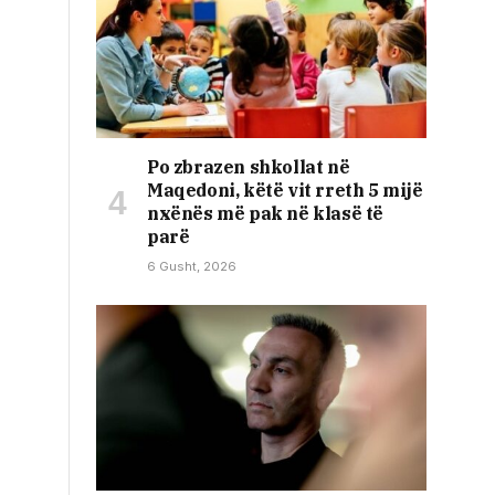
Po zbrazen shkollat në
Maqedoni, këtë vit rreth 5 mijë
nxënës më pak në klasë të
parë
6 Gusht, 2026