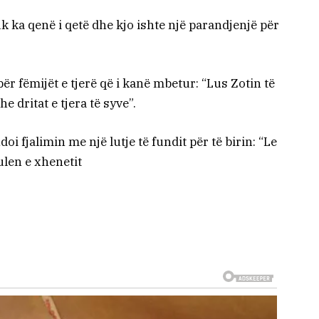
uk ka qenë i qetë dhe kjo ishte një parandjenjë për
ër fëmijët e tjerë që i kanë mbetur: “Lus Zotin të
e dritat e tjera të syve”.
i fjalimin me një lutje të fundit për të birin: “Le
ulen e xhenetit