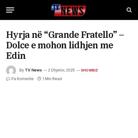
Hyrja në “Grande Fratello” –
Dolce e mohon lidhjen me
Edin
By
TV News
2 Dhjetor, 2025
SHOWBIZ
Pa Komente
1 Min Read