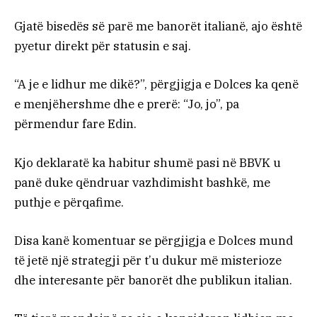
Gjatë bisedës së parë me banorët italianë, ajo është
pyetur direkt për statusin e saj.
“A je e lidhur me dikë?”, përgjigja e Dolces ka qenë
e menjëhershme dhe e prerë: “Jo, jo”, pa
përmendur fare Edin.
Kjo deklaratë ka habitur shumë pasi në BBVK u
panë duke qëndruar vazhdimisht bashkë, me
puthje e përqafime.
Disa kanë komentuar se përgjigja e Dolces mund
të jetë një strategji për t’u dukur më misterioze
dhe interesante për banorët dhe publikun italian.