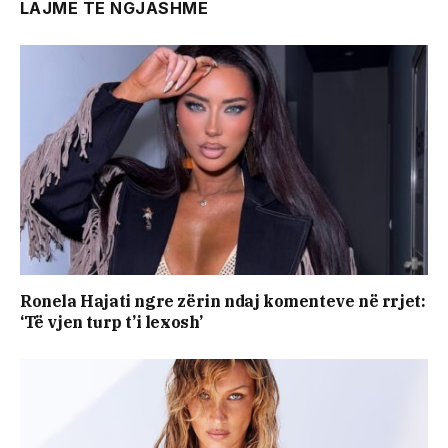
LAJME TE NGJASHME
Ronela Hajati ngre zërin ndaj komenteve në rrjet:
‘Të vjen turp t’i lexosh’