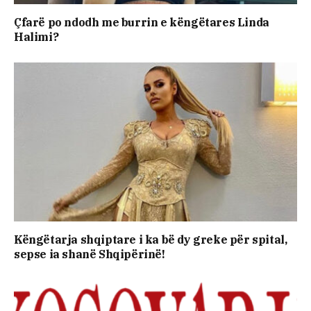
Çfarë po ndodh me burrin e këngëtares Linda
Halimi?
Këngëtarja shqiptare i ka bë dy greke për spital,
sepse ia shanë Shqipërinë!