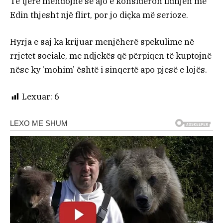
Të tjerë mendojnë se ajo e konsideron lidhjen me
Edin thjesht një flirt, por jo diçka më serioze.
Hyrja e saj ka krijuar menjëherë spekulime në
rrjetet sociale, me ndjekës që përpiqen të kuptojnë
nëse ky ‘mohim’ është i sinqertë apo pjesë e lojës.
Lexuar:
6