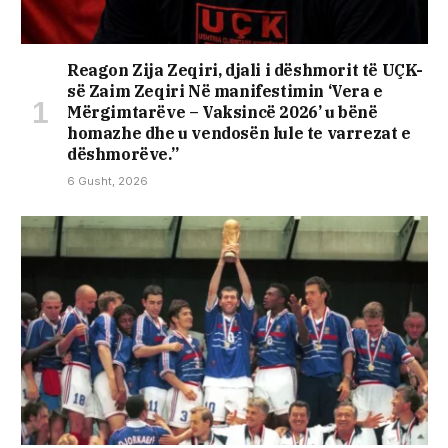
Reagon Zija Zeqiri, djali i dëshmorit të UÇK-
së Zaim Zeqiri Në manifestimin ‘Vera e
Mërgimtarëve – Vaksincë 2026’ u bënë
homazhe dhe u vendosën lule te varrezat e
dëshmorëve.”
6 Gusht, 2026