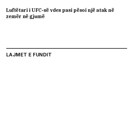
Luftëtari i UFC-së vdes pasi pësoi një atak në
zemër në gjumë
LAJMET E FUNDIT