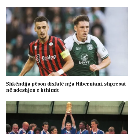
Shkëndija pëson disfatë nga Hiberniani, shpresat
në ndeshjen e kthimit