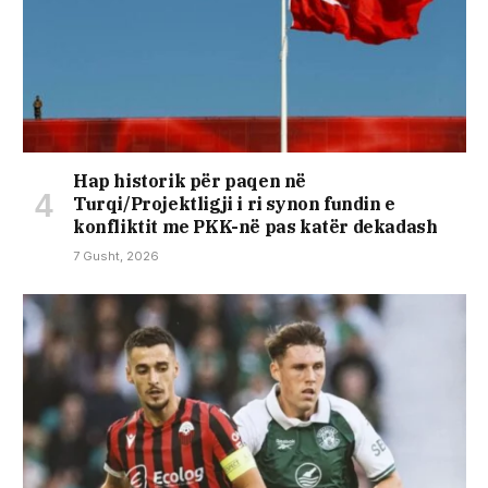
Hap historik për paqen në
Turqi/Projektligji i ri synon fundin e
konfliktit me PKK-në pas katër dekadash
7 Gusht, 2026