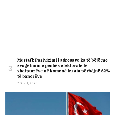
Mustafi: Pasivizimi i adresave ka të bëjë me
zvogëlimin e peshës elektorale të
shqiptarëve në komunë ku ata përbëjnë 62%
të banorëve
7 Gusht, 2026