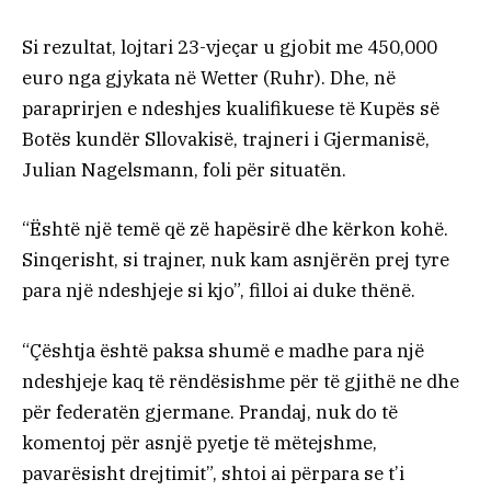
Si rezultat, lojtari 23-vjeçar u gjobit me 450,000
euro nga gjykata në Wetter (Ruhr). Dhe, në
paraprirjen e ndeshjes kualifikuese të Kupës së
Botës kundër Sllovakisë, trajneri i Gjermanisë,
Julian Nagelsmann, foli për situatën.
“Është një temë që zë hapësirë ​​dhe kërkon kohë.
Sinqerisht, si trajner, nuk kam asnjërën prej tyre
para një ndeshjeje si kjo”, filloi ai duke thënë.
“Çështja është paksa shumë e madhe para një
ndeshjeje kaq të rëndësishme për të gjithë ne dhe
për federatën gjermane. Prandaj, nuk do të
komentoj për asnjë pyetje të mëtejshme,
pavarësisht drejtimit”, shtoi ai përpara se t’i