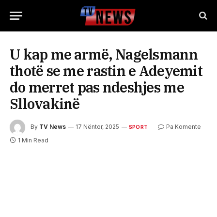
U kap me armë, Nagelsmann
thotë se me rastin e Adeyemit
do merret pas ndeshjes me
Sllovakinë
By
TV News
17 Nëntor, 2025
Pa Komente
SPORT
1 Min Read