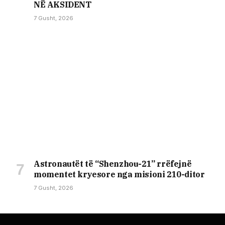
NË AKSIDENT
7 Gusht, 2026
Astronautët të “Shenzhou-21” rrëfejnë
momentet kryesore nga misioni 210-ditor
7 Gusht, 2026