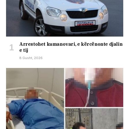
Arrestohet kumanovari, e kërcënonte djalin
e tij
8 Gusht, 2026