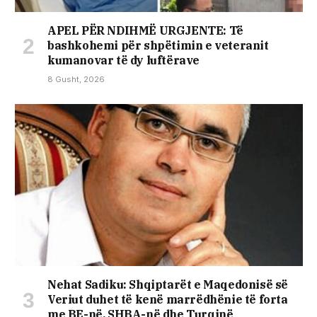
APEL PËR NDIHMË URGJENTE: Të
bashkohemi për shpëtimin e veteranit
kumanovar të dy luftërave
8 Gusht, 2026
Nehat Sadiku: Shqiptarët e Maqedonisë së
Veriut duhet të kenë marrëdhënie të forta
me BE-në, SHBA-në dhe Turqinë