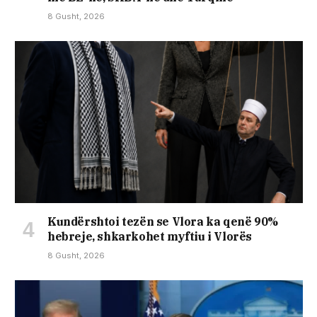
8 Gusht, 2026
Kundërshtoi tezën se Vlora ka qenë 90%
hebreje, shkarkohet myftiu i Vlorës
8 Gusht, 2026