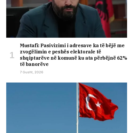
Mustafi: Pasivizimi i adresave ka të bëjë me
zvogëlimin e peshës elektorale të
shqiptarëve në komunë ku ata përbëjnë 62%
të banorëve
7 Gusht, 2026