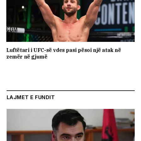
Luftëtari i UFC-së vdes pasi pësoi një atak në
zemër në gjumë
LAJMET E FUNDIT