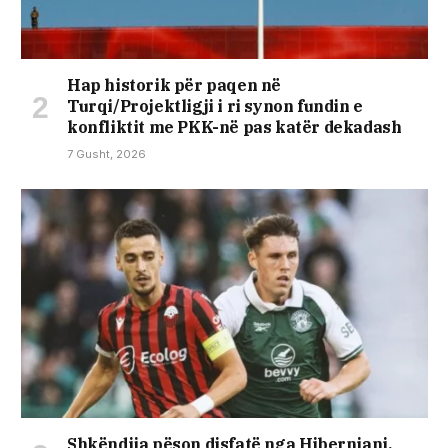
Hap historik për paqen në
Turqi/Projektligji i ri synon fundin e
konfliktit me PKK-në pas katër dekadash
7 Gusht, 2026
Shkëndija pëson disfatë nga Hiberniani,