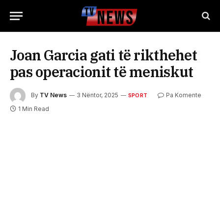
Joan Garcia gati të rikthehet
pas operacionit të meniskut
By
TV News
3 Nëntor, 2025
Pa Komente
SPORT
1 Min Read