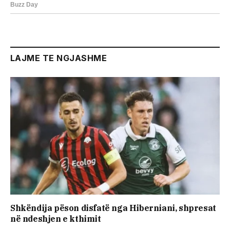
LAJME TE NGJASHME
Shkëndija pëson disfatë nga Hiberniani, shpresat
në ndeshjen e kthimit