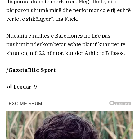
disponueshëm të mërkurën. Megjithatë, ai po
përparon shumë mirë dhe performanca e tij është
vërtet e shkëlqyer”, tha Flick.
Ndeshja e radhës e Barcelonës në ligë pas
pushimit ndërkombëtar është planifikuar për të
shtunën, më 22 nëntor, kundër Athletic Bilbaos.
/GazetaBlic Sport
Lexuar:
9