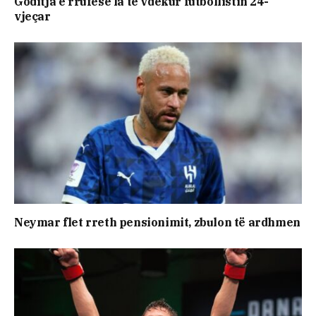
Goditja e rrufesë la të vdekur futbollistin 24-
vjeçar
Neymar flet rreth pensionimit, zbulon të ardhmen