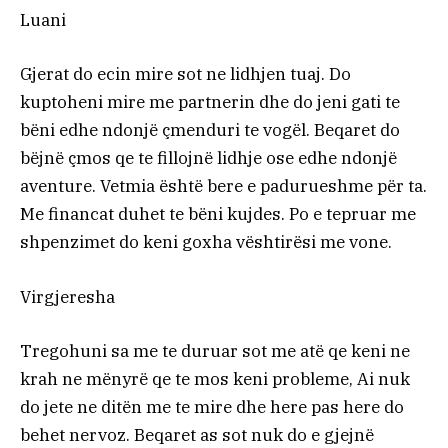
Luani
Gjerat do ecin mire sot ne lidhjen tuaj. Do
kuptoheni mire me partnerin dhe do jeni gati te
bëni edhe ndonjë çmenduri te vogël. Beqaret do
bëjnë çmos qe te fillojnë lidhje ose edhe ndonjë
aventure. Vetmia është bere e padurueshme për ta.
Me financat duhet te bëni kujdes. Po e tepruar me
shpenzimet do keni goxha vështirësi me vone.
Virgjeresha
Tregohuni sa me te duruar sot me atë qe keni ne
krah ne mënyrë qe te mos keni probleme, Ai nuk
do jete ne ditën me te mire dhe here pas here do
behet nervoz. Beqaret as sot nuk do e gjejnë