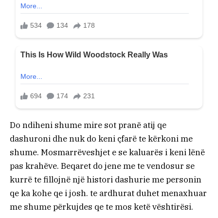
Do ndiheni shume mire sot pranë atij qe
dashuroni dhe nuk do keni çfarë te kërkoni me
shume. Mosmarrëveshjet e se kaluarës i keni lënë
pas krahëve. Beqaret do jene me te vendosur se
kurrë te fillojnë një histori dashurie me personin
qe ka kohe qe i josh. te ardhurat duhet menaxhuar
me shume përkujdes qe te mos ketë vështirësi.