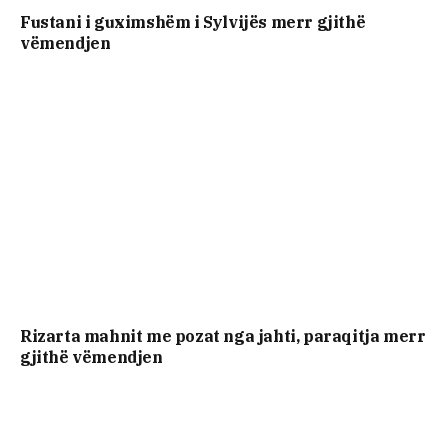
Fustani i guximshëm i Sylvijës merr gjithë
vëmendjen
Rizarta mahnit me pozat nga jahti, paraqitja merr
gjithë vëmendjen