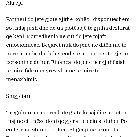
Akrepi
Partneri do jete gjate gjithë kohës i disponueshem
sot ndaj jush dhe do ua plotësojë te gjitha dëshirat
qe keni. Marrëdhënia ne çift do jete mjaft
emocionuese. Beqaret nuk do jene ne ditën me te
mire prandaj do duhet ende te presin për te gjetur
personin e duhur. Financat do jene përgjithësisht
te mira fale mënyrës shume te mire te
menaxhimit.
Shigjetari
Tregohuni sa me realiste gjate kësaj dite ne jetën
tuaj ne çift nëse doni qe gjerat te ecin si duhet. Po
ëndërruat shume do keni zhgënjime te mëdha.