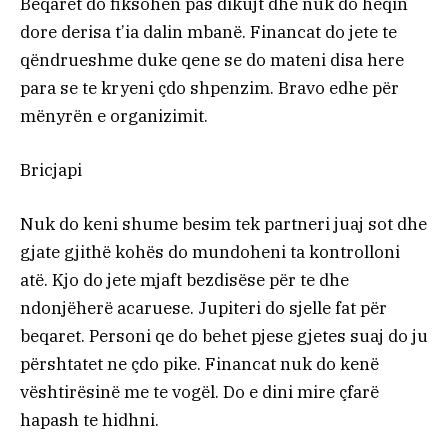
Beqaret do fiksohen pas dikujt dhe nuk do heqin
dore derisa t’ia dalin mbanë. Financat do jete te
qëndrueshme duke qene se do mateni disa here
para se te kryeni çdo shpenzim. Bravo edhe për
mënyrën e organizimit.
Bricjapi
Nuk do keni shume besim tek partneri juaj sot dhe
gjate gjithë kohës do mundoheni ta kontrolloni
atë. Kjo do jete mjaft bezdisëse për te dhe
ndonjëherë acaruese. Jupiteri do sjelle fat për
beqaret. Personi qe do behet pjese gjetes suaj do ju
përshtatet ne çdo pike. Financat nuk do kenë
vështirësinë me te vogël. Do e dini mire çfarë
hapash te hidhni.