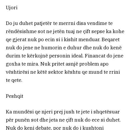
Ujori
Do ju duhet patjetër te merrni disa vendime te
rëndësishme sot ne jetën tuaj ne çift sepse ka kohe
qe gjerat nuk po ecin si i kishit menduar. Beqaret
nuk do jene ne humorin e duhur dhe nuk do kenë
durim te kërkojnë personin ideal. Financat do jene
goxha te mira. Nuk pritet asnjë problem apo
vështirësi ne këtë sektor kështu qe mund te rrini
te qete.
Peshqit
Ka mundësi qe njeri prej jush te jete i shqetësuar
për punën sot dhe jeta ne çift nuk do ece si duhet.
Nuk do keni debate, por nuk do i kushtoni