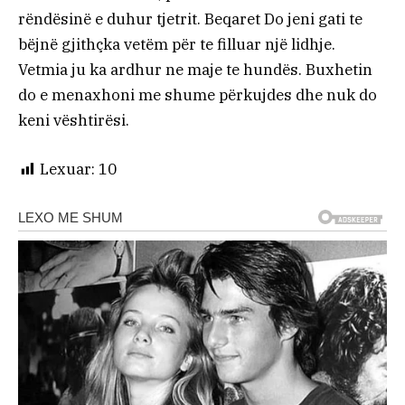
rëndësinë e duhur tjetrit. Beqaret Do jeni gati te
bëjnë gjithçka vetëm për te filluar një lidhje.
Vetmia ju ka ardhur ne maje te hundës. Buxhetin
do e menaxhoni me shume përkujdes dhe nuk do
keni vështirësi.
Lexuar:
10