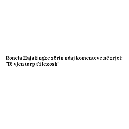
Ronela Hajati ngre zërin ndaj komenteve në rrjet:
‘Të vjen turp t’i lexosh’