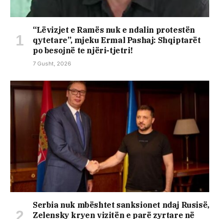
“Lëvizjet e Ramës nuk e ndalin protestën
qytetare”, mjeku Ermal Pashaj: Shqiptarët
po besojnë te njëri-tjetri!
7 Gusht, 2026
Serbia nuk mbështet sanksionet ndaj Rusisë,
Zelensky kryen vizitën e parë zyrtare në