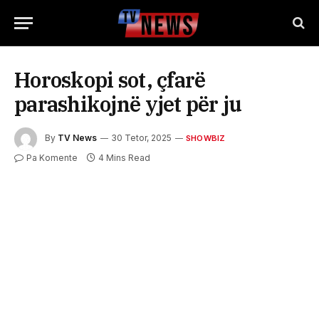
Horoskopi sot, çfarë
parashikojnë yjet për ju
By
TV News
30 Tetor, 2025
SHOWBIZ
Pa Komente
4 Mins Read