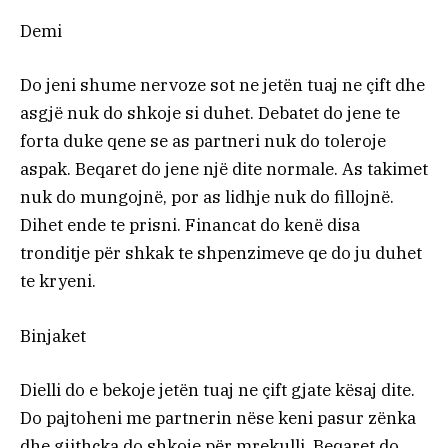
Demi
Do jeni shume nervoze sot ne jetën tuaj ne çift dhe
asgjë nuk do shkoje si duhet. Debatet do jene te
forta duke qene se as partneri nuk do toleroje
aspak. Beqaret do jene një dite normale. As takimet
nuk do mungojnë, por as lidhje nuk do fillojnë.
Dihet ende te prisni. Financat do kenë disa
tronditje për shkak te shpenzimeve qe do ju duhet
te kryeni.
Binjaket
Dielli do e bekoje jetën tuaj ne çift gjate kësaj dite.
Do pajtoheni me partnerin nëse keni pasur zënka
dhe gjithçka do shkoje për mrekulli. Beqaret do