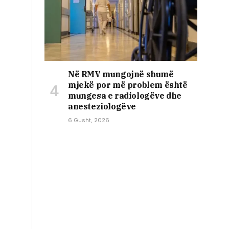
Në RMV mungojnë shumë
mjekë por më problem është
mungesa e radiologëve dhe
anesteziologëve
6 Gusht, 2026