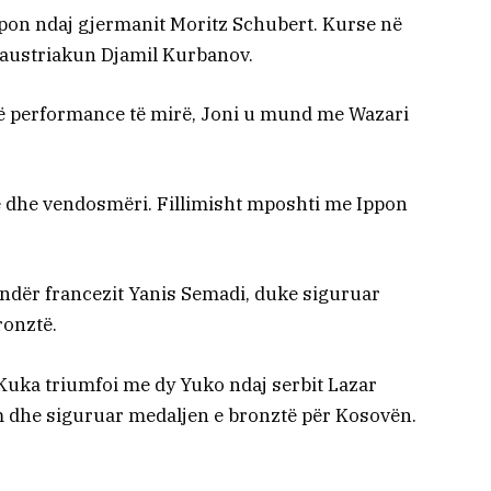
ppon ndaj gjermanit Moritz Schubert. Kurse në
 austriakun Djamil Kurbanov.
jë performance të mirë, Joni u mund me Wazari
ë dhe vendosmëri. Fillimisht mposhti me Ippon
undër francezit Yanis Semadi, duke siguruar
ronztë.
Kuka triumfoi me dy Yuko ndaj serbit Lazar
 dhe siguruar medaljen e bronztë për Kosovën.