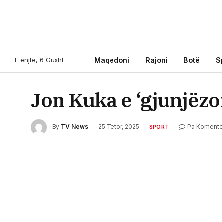
E enjte, 6 Gusht
Maqedoni
Rajoni
Botë
S
Jon Kuka e ‘gjunjëzon
By
TV News
25 Tetor, 2025
Pa Koment
SPORT