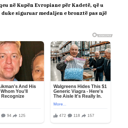
qeu në Kupën Evropiane për Kadetë, që u
, duke siguruar medaljen e bronztë pas një