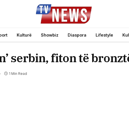
port
Kulturë
Showbiz
Diaspora
Lifestyle
Kul
’ serbin, fiton të bronz
e
1 Min Read