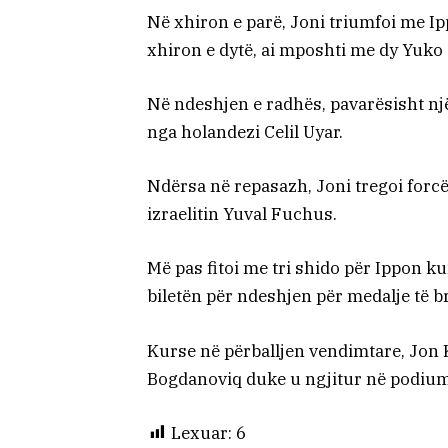
Në xhiron e parë, Joni triumfoi me I
xhiron e dytë, ai mposhti me dy Yuko
Në ndeshjen e radhës, pavarësisht n
nga holandezi Celil Uyar.
Ndërsa në repasazh, Joni tregoi forc
izraelitin Yuval Fuchus.
Më pas fitoi me tri shido për Ippon k
biletën për ndeshjen për medalje të b
Kurse në përballjen vendimtare, Jon 
Bogdanoviq duke u ngjitur në podium
Lexuar:
6