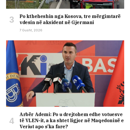
Po ktheheshin nga Kosova, tre mërgimtarë
vdesin në aksident në Gjermani
7 Gusht, 2026
Arbër Ademi: Po u drejtohem edhe votuesve
të VLEN-it, a ka shtet ligjor në Maqedoninë e
Veriut apo s’ka fare?