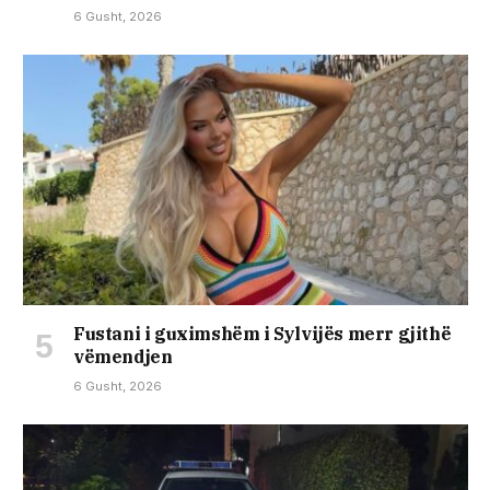
6 Gusht, 2026
Fustani i guximshëm i Sylvijës merr gjithë
vëmendjen
6 Gusht, 2026