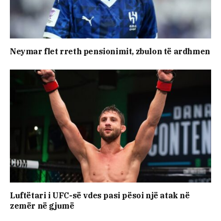
Neymar flet rreth pensionimit, zbulon të ardhmen
Luftëtari i UFC-së vdes pasi pësoi një atak në
zemër në gjumë