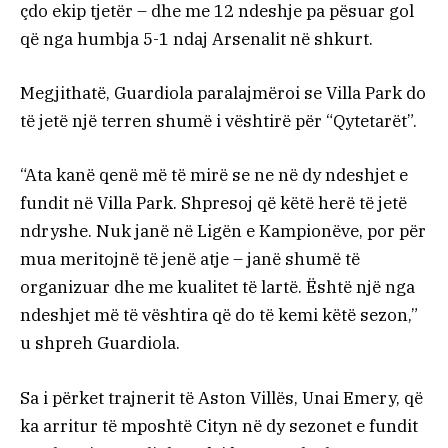
çdo ekip tjetër – dhe me 12 ndeshje pa pësuar gol
që nga humbja 5-1 ndaj Arsenalit në shkurt.
Megjithatë, Guardiola paralajmëroi se Villa Park do
të jetë një terren shumë i vështirë për “Qytetarët”.
“Ata kanë qenë më të mirë se ne në dy ndeshjet e
fundit në Villa Park. Shpresoj që këtë herë të jetë
ndryshe. Nuk janë në Ligën e Kampionëve, por për
mua meritojnë të jenë atje – janë shumë të
organizuar dhe me kualitet të lartë. Është një nga
ndeshjet më të vështira që do të kemi këtë sezon,”
u shpreh Guardiola.
Sa i përket trajnerit të Aston Villës, Unai Emery, që
ka arritur të mposhtë Cityn në dy sezonet e fundit