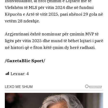
Individualisht, ai fitoi çmimin e Lojtarit më të
Vlefshëm të MLS për vitin 2024 dhe së fundmi
Këpucën e Artë të vitit 2025, pasi shënoi 29 gola në
vetëm 28 ndeshje.
Argjentinasi është nominuar për çmimin MVP të
ligës për vitin 2025 dhe mund të bëhet lojtari i parë
në histori që e fiton këtë çmim dy herë radhazi.
/GazetaBlic Sport/
Lexuar:
4