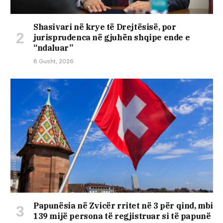
Shasivari në krye të Drejtësisë, por
jurisprudenca në gjuhën shqipe ende e
“ndaluar”
8 Gusht, 2026
Papunësia në Zvicër rritet në 3 për qind, mbi
139 mijë persona të regjistruar si të papunë