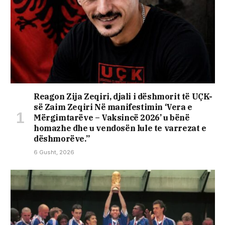
Reagon Zija Zeqiri, djali i dëshmorit të UÇK-
së Zaim Zeqiri Në manifestimin ‘Vera e
Mërgimtarëve – Vaksincë 2026’ u bënë
homazhe dhe u vendosën lule te varrezat e
dëshmorëve.”
6 Gusht, 2026