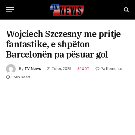
Wojciech Szczesny me pritje
fantastike, e shpëton
Barcelonën pa pësuar gol
By
TV News
21 Tetor, 2025
Pa Komente
SPORT
1 Min Read