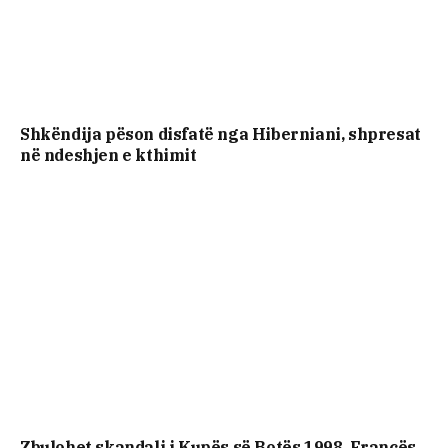
Shkëndija pëson disfatë nga Hiberniani, shpresat
në ndeshjen e kthimit
Zbulohet skandali i Kupës së Botës 1998, Francës