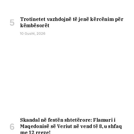
Trotinetet vazhdojnë të jenë kërcënim për
këmbësorët
10 Gusht, 2026
Skandal në festën shtetërore: Flamuri i
Maqedonisë së Veriut në vend të 8, u shfaq
me 12 rreze!