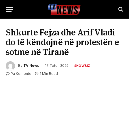
Shkurte Fejza dhe Arif Vladi
do të këndojnë në protestën e
sotme në Tiranë
By
TV News
17 Tetor, 2025
SHOWBIZ
Pa Komente
1 Min Read