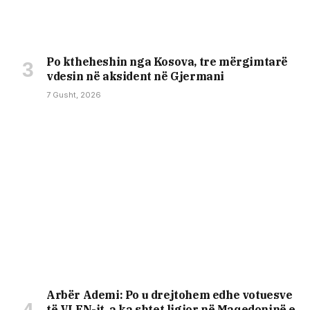
Po ktheheshin nga Kosova, tre mërgimtarë
vdesin në aksident në Gjermani
7 Gusht, 2026
Arbër Ademi: Po u drejtohem edhe votuesve
të VLEN-it, a ka shtet ligjor në Maqedoninë e