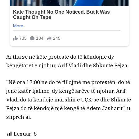
Ai tha se në këtë protestë do të këndojnë dy
këngëtaret e njohur, Arif Vladi dhe Shkurte Fejza.
“Në ora 17:00 ne do të fillojmë me protestën, do të
jenë katër fjalime, dy këngëtarëve të njohur, Arif
Vladi do ta këndojë marshin e UÇK-së dhe Shkurte
Fejza do të këndojë një këngë të Adem Jasharit”, u
shpreh ai.
Lexuar:
5