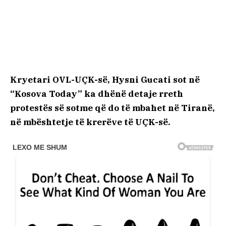
Kryetari OVL-UÇK-së, Hysni Gucati sot në
“Kosova Today” ka dhënë detaje rreth
protestës së sotme që do të mbahet në Tiranë,
në mbështetje të krerëve të UÇK-së.