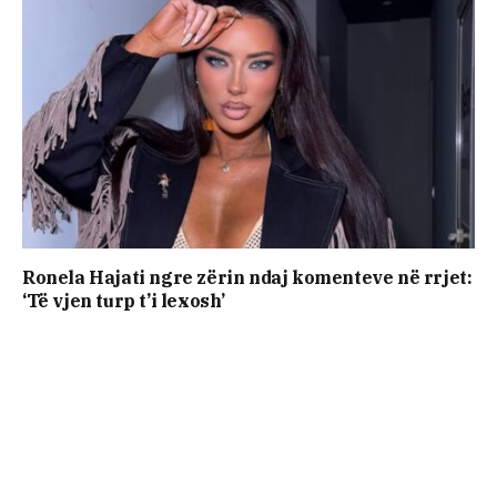
Ronela Hajati ngre zërin ndaj komenteve në rrjet:
‘Të vjen turp t’i lexosh’