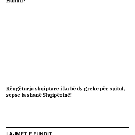
Halimi?
Këngëtarja shqiptare i ka bë dy greke për spital,
sepse ia shanë Shqipërinë!
LAJMET E FUNDIT