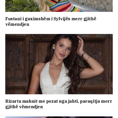
Fustani i guximshëm i Sylvijës merr gjithë
vëmendjen
Rizarta mahnit me pozat nga jahti, paraqitja merr
gjithë vëmendjen