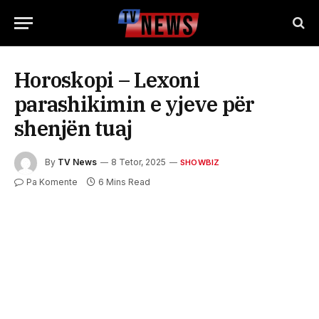
Horoskopi – Lexoni
parashikimin e yjeve për
shenjën tuaj
By
TV News
8 Tetor, 2025
SHOWBIZ
Pa Komente
6 Mins Read