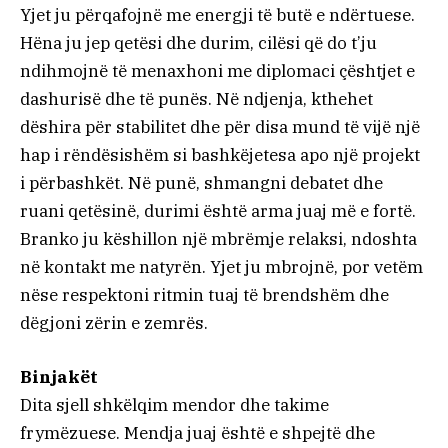
Yjet ju përqafojnë me energji të butë e ndërtuese.
Hëna ju jep qetësi dhe durim, cilësi që do t’ju
ndihmojnë të menaxhoni me diplomaci çështjet e
dashurisë dhe të punës. Në ndjenja, kthehet
dëshira për stabilitet dhe për disa mund të vijë një
hap i rëndësishëm si bashkëjetesa apo një projekt
i përbashkët. Në punë, shmangni debatet dhe
ruani qetësinë, durimi është arma juaj më e fortë.
Branko ju këshillon një mbrëmje relaksi, ndoshta
në kontakt me natyrën. Yjet ju mbrojnë, por vetëm
nëse respektoni ritmin tuaj të brendshëm dhe
dëgjoni zërin e zemrës.
Binjakët
Dita sjell shkëlqim mendor dhe takime
frymëzuese. Mendja juaj është e shpejtë dhe