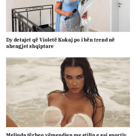
Dy detajet që Violetë Kukaj po i bën trend në
ahengjet shqiptare
Melinda tërheq vëmendjen me stilin e saj sportiv