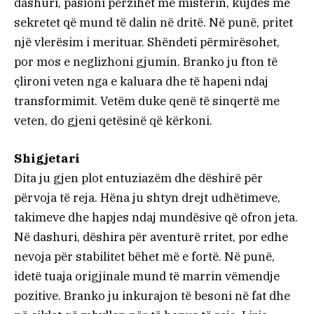
dashuri, pasioni përzihet me misterin, kujdes me
sekretet që mund të dalin në dritë. Në punë, pritet
një vlerësim i merituar. Shëndeti përmirësohet,
por mos e neglizhoni gjumin. Branko ju fton të
çlironi veten nga e kaluara dhe të hapeni ndaj
transformimit. Vetëm duke qenë të sinqertë me
veten, do gjeni qetësinë që kërkoni.
Shigjetari
Dita ju gjen plot entuziazëm dhe dëshirë për
përvoja të reja. Hëna ju shtyn drejt udhëtimeve,
takimeve dhe hapjes ndaj mundësive që ofron jeta.
Në dashuri, dëshira për aventurë rritet, por edhe
nevoja për stabilitet bëhet më e fortë. Në punë,
idetë tuaja origjinale mund të marrin vëmendje
pozitive. Branko ju inkurajon të besoni në fat dhe