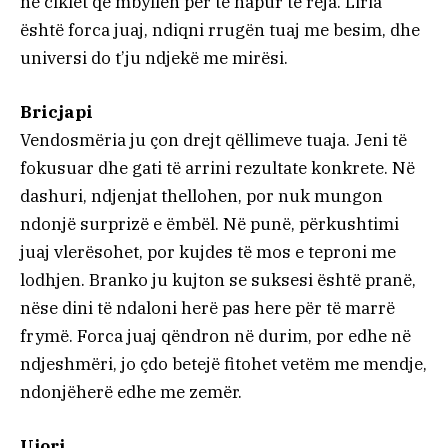
në ciklet që mbyllen për të hapur të reja. Liria
është forca juaj, ndiqni rrugën tuaj me besim, dhe
universi do t’ju ndjekë me mirësi.
Bricjapi
Vendosmëria ju çon drejt qëllimeve tuaja. Jeni të
fokusuar dhe gati të arrini rezultate konkrete. Në
dashuri, ndjenjat thellohen, por nuk mungon
ndonjë surprizë e ëmbël. Në punë, përkushtimi
juaj vlerësohet, por kujdes të mos e teproni me
lodhjen. Branko ju kujton se suksesi është pranë,
nëse dini të ndaloni herë pas here për të marrë
frymë. Forca juaj qëndron në durim, por edhe në
ndjeshmëri, jo çdo betejë fitohet vetëm me mendje,
ndonjëherë edhe me zemër.
Ujori