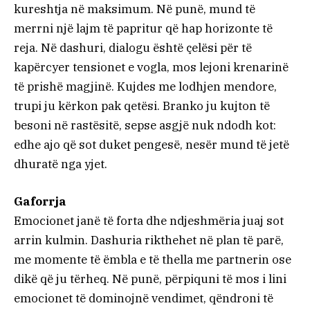
kureshtja në maksimum. Në punë, mund të
merrni një lajm të papritur që hap horizonte të
reja. Në dashuri, dialogu është çelësi për të
kapërcyer tensionet e vogla, mos lejoni krenarinë
të prishë magjinë. Kujdes me lodhjen mendore,
trupi ju kërkon pak qetësi. Branko ju kujton të
besoni në rastësitë, sepse asgjë nuk ndodh kot:
edhe ajo që sot duket pengesë, nesër mund të jetë
dhuratë nga yjet.
Gaforrja
Emocionet janë të forta dhe ndjeshmëria juaj sot
arrin kulmin. Dashuria rikthehet në plan të parë,
me momente të ëmbla e të thella me partnerin ose
dikë që ju tërheq. Në punë, përpiquni të mos i lini
emocionet të dominojnë vendimet, qëndroni të