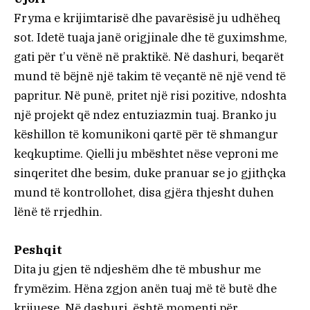
Fryma e krijimtarisë dhe pavarësisë ju udhëheq
sot. Idetë tuaja janë origjinale dhe të guximshme,
gati për t’u vënë në praktikë. Në dashuri, beqarët
mund të bëjnë një takim të veçantë në një vend të
papritur. Në punë, pritet një risi pozitive, ndoshta
një projekt që ndez entuziazmin tuaj. Branko ju
këshillon të komunikoni qartë për të shmangur
keqkuptime. Qielli ju mbështet nëse veproni me
sinqeritet dhe besim, duke pranuar se jo gjithçka
mund të kontrollohet, disa gjëra thjesht duhen
lënë të rrjedhin.
Peshqit
Dita ju gjen të ndjeshëm dhe të mbushur me
frymëzim. Hëna zgjon anën tuaj më të butë dhe
krijuese. Në dashuri, është momenti për