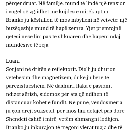
përqendruar. Në familje, mund të lindë një tension
i vogël që zgjidhet me kujdes e mirëkuptim.
Branko ju këshillon të mos mbylleni në vetvete: një
buzëqeshje mund të hapë zemra. Yjet premtojnë
qetësi nëse lini pas të shkuarën dhe hapeni ndaj
mundësive të reja.
Luani
Sot jeni në dritën e reflektorit. Dielli ju dhuron
vetëbesim dhe magnetizëm, duke ju bërë të
parezistueshëm. Në dashuri, flaka e pasionit
ndizet sërish, sidomos për ata që ndihen të
distancuar kohët e fundit. Në punë, vendosmëria
ju çon drejt suksesit, por mos lini detajet pas dore.
Shëndeti është i mirë, vetëm shmangni lodhjen.
Branko ju inkurajon të tregoni vlerat tuaja dhe të