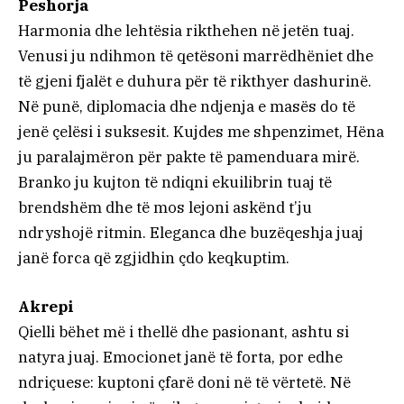
Peshorja
Harmonia dhe lehtësia rikthehen në jetën tuaj.
Venusi ju ndihmon të qetësoni marrëdhëniet dhe
të gjeni fjalët e duhura për të rikthyer dashurinë.
Në punë, diplomacia dhe ndjenja e masës do të
jenë çelësi i suksesit. Kujdes me shpenzimet, Hëna
ju paralajmëron për pakte të pamenduara mirë.
Branko ju kujton të ndiqni ekuilibrin tuaj të
brendshëm dhe të mos lejoni askënd t’ju
ndryshojë ritmin. Eleganca dhe buzëqeshja juaj
janë forca që zgjidhin çdo keqkuptim.
Akrepi
Qielli bëhet më i thellë dhe pasionant, ashtu si
natyra juaj. Emocionet janë të forta, por edhe
ndriçuese: kuptoni çfarë doni në të vërtetë. Në