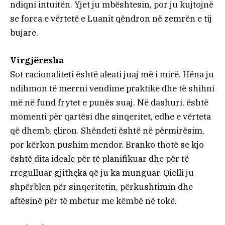
ndiqni intuitën. Yjet ju mbështesin, por ju kujtojnë
se forca e vërtetë e Luanit qëndron në zemrën e tij
bujare.
Virgjëresha
Sot racionaliteti është aleati juaj më i mirë. Hëna ju
ndihmon të merrni vendime praktike dhe të shihni
më në fund frytet e punës suaj. Në dashuri, është
momenti për qartësi dhe sinqeritet, edhe e vërteta
që dhemb, çliron. Shëndeti është në përmirësim,
por kërkon pushim mendor. Branko thotë se kjo
është dita ideale për të planifikuar dhe për të
rregulluar gjithçka që ju ka munguar. Qielli ju
shpërblen për sinqeritetin, përkushtimin dhe
aftësinë për të mbetur me këmbë në tokë.