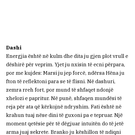
Dashi
Energjia është në kulm dhe dita ju gjen plot vrull e
dëshirë për veprim. Yjet ju nxisin të ecni përpara,
por me kujdes: Marsi ju jep forcë, ndërsa Hëna ju
fton të reflektoni para se të flisni. Në dashuri,
zemra rreh fort, por mund të shfaqet ndonjë
xhelozi e papritur. Në punë, shfaqen mundësi të
reja për ata që kërkojnë ndryshim. Fati është në
krahun tuaj nëse dini të guxoni pa e tepruar. Një
moment qetësie për të dëgjuar intuitën do të jetë
arma juaj sekrete. Branko ju këshillon të ndiqni