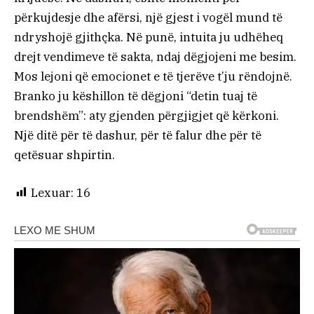
përkujdesje dhe afërsi, një gjest i vogël mund të
ndryshojë gjithçka. Në punë, intuita ju udhëheq
drejt vendimeve të sakta, ndaj dëgjojeni me besim.
Mos lejoni që emocionet e të tjerëve t’ju rëndojnë.
Branko ju këshillon të dëgjoni “detin tuaj të
brendshëm”: aty gjenden përgjigjet që kërkoni.
Një ditë për të dashur, për të falur dhe për të
qetësuar shpirtin.
Lexuar:
16