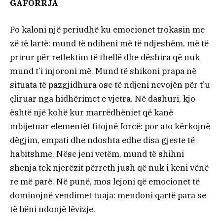
GAFORRJA
Po kaloni një periudhë ku emocionet trokasin me
zë të lartë: mund të ndiheni më të ndjeshëm, më të
prirur për reflektim të thellë dhe dëshira që nuk
mund t’i injoroni më. Mund të shikoni prapa në
situata të pazgjidhura ose të ndjeni nevojën për t’u
çliruar nga hidhërimet e vjetra. Në dashuri, kjo
është një kohë kur marrëdhëniet që kanë
mbijetuar elementët fitojnë forcë: por ato kërkojnë
dëgjim, empati dhe ndoshta edhe disa gjeste të
habitshme. Nëse jeni vetëm, mund të shihni
shenja tek njerëzit përreth jush që nuk i keni vënë
re më parë. Në punë, mos lejoni që emocionet të
dominojnë vendimet tuaja: mendoni qartë para se
të bëni ndonjë lëvizje.