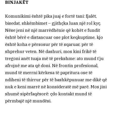
BINJAKËT
Komunikimi është pika juaj e fortë tani: fjalët,
bisedat, shkëmbimet – gjithçka luan një rol kyç.
Nëse jeni në një marrëdhënie që kohët e fundit
është bërë e distancuar ose plot keqkuptime, kjo
është koha e përsosur për të sqaruar, për të
shprehur veten. Në dashuri, mos kini frikë të
tregoni anët tuaja më të prekshme: ato mund t’ju
afrojnë me ata që doni. Në frontin profesional,
mund të merrni kërkesa të papritura ose të
ndiheni të thirrur për të bashkëpunuar me dikë që
nuk e keni marrë në konsideratë më parë. Mos jini
shumë sipërfaqësorë: çdo kontakt mund të
përmbajë një mundësi.