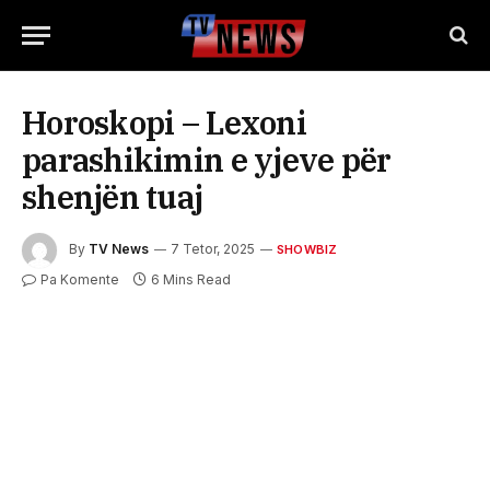
Horoskopi – Lexoni
parashikimin e yjeve për
shenjën tuaj
By
TV News
7 Tetor, 2025
SHOWBIZ
Pa Komente
6 Mins Read