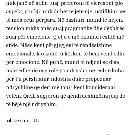
nuk janë në stilin tuaj: preferoni të vlerësoni çdo
aspekt, por kjo nuk duhet të jetë një justifikim për
të mos ecur përpara. Në dashuri, mund të ndjeni
tension midis anës suaj pragmatike dhe dëshirës
suaj për emocione: gjetja e një ekuilibri është një
sfidë. Nëse keni përgjegjësi të rëndësishme
emocionale, kjo kohë ju kërkon të bëni vend edhe
për emocione. Në punë, mund të ndjeni se disa
marrëdhënie ose role po ndryshojnë: është koha
për t’u përshtatur, ndoshta duke propozuar
ndryshime që deri më tani i keni konsideruar
vetëm. Qielli sugjeron që qëndrueshmëria juaj do
të bëjë një ndryshim.
Lexuar:
15