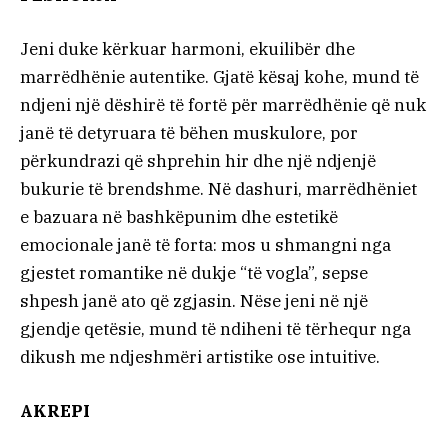
Jeni duke kërkuar harmoni, ekuilibër dhe
marrëdhënie autentike. Gjatë kësaj kohe, mund të
ndjeni një dëshirë të fortë për marrëdhënie që nuk
janë të detyruara të bëhen muskulore, por
përkundrazi që shprehin hir dhe një ndjenjë
bukurie të brendshme. Në dashuri, marrëdhëniet
e bazuara në bashkëpunim dhe estetikë
emocionale janë të forta: mos u shmangni nga
gjestet romantike në dukje “të vogla”, sepse
shpesh janë ato që zgjasin. Nëse jeni në një
gjendje qetësie, mund të ndiheni të tërhequr nga
dikush me ndjeshmëri artistike ose intuitive.
AKREPI