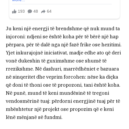
Ju keni një energji të brendshme që nuk mund ta
injoroni: ndjeni se është koha për të bërë një hap
përpara, për të dalë nga një fazë frike ose hezitimi.
Yjet inkurajojnë iniciativat, madje edhe ato që deri
vonë dukeshin të guximshme ose shumë të
rrezikshme. Në dashuri, marrëdhëniet e bazuara
në sinqeritet dhe veprim forcohen: nëse ka diçka
që doni të thoni ose të propozoni, tani është koha.
Në punë, mund të keni mundësinë të tregoni
vendosmërinë tuaj: përdorni energjinë tuaj për të
mbështetur një projekt ose propozim që e keni
lënë mënjanë së fundmi.