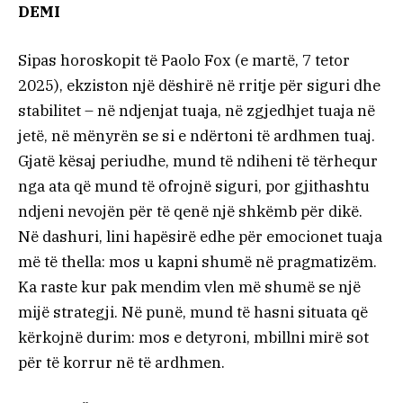
DEMI
Sipas horoskopit të Paolo Fox (e martë, 7 tetor
2025), ekziston një dëshirë në rritje për siguri dhe
stabilitet – në ndjenjat tuaja, në zgjedhjet tuaja në
jetë, në mënyrën se si e ndërtoni të ardhmen tuaj.
Gjatë kësaj periudhe, mund të ndiheni të tërhequr
nga ata që mund të ofrojnë siguri, por gjithashtu
ndjeni nevojën për të qenë një shkëmb për dikë.
Në dashuri, lini hapësirë ​​edhe për emocionet tuaja
më të thella: mos u kapni shumë në pragmatizëm.
Ka raste kur pak mendim vlen më shumë se një
mijë strategji. Në punë, mund të hasni situata që
kërkojnë durim: mos e detyroni, mbillni mirë sot
për të korrur në të ardhmen.