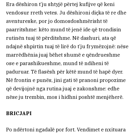
Era dëshiron t’ju shtyjë përtej kufijve që keni
vendosur rreth vetes. Ju dëshironi diçka të re dhe
aventureske, por jo domosdoshmërisht të
paarritshme: këto mund të jenë ide që trondisin
rutinën tuaj të përditshme. Në dashuri, ata që
ndajnë shpirtin tuaj të lirë do t’ju frymëzojnë: nëse
marrëdhënia juaj bëhet shumë e qëndrueshme
ose e parashikueshme, mund të ndiheni të
paduruar. Të flasësh për këtë mund të hapë dyer.
Në frontin e punës, jini gati të pranoni propozime
që devijojnë nga rutina juaj e zakonshme: edhe
nëse ju trembin, mos i hidhni poshtë menjëherë.
BRICJAPI
Po ndërtoni ngadalë por fort. Vendimet e nxituara