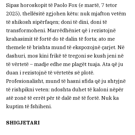
Sipas horoskopit të Paolo Fox (e martë, 7 tetor
2025), thellësitë zgjohen këtu: nuk mjafton vetëm
të shikosh sipërfaqen; doni të dini, doni të
transformoheni. Marrëdhëniet që i rezistojnë
krahasimit të fortë do të dalin të forta; ato me
themele të brishta mund të ekspozojnë çarjet. Në
dashuri, mos kini frikë të tregoni se kush jeni në
të vërtetë – madje edhe me plagët tuaja. Ata që ju
duan i rezistojnë të vërtetës së plotë.
Profesionalisht, mund të hasni sfida që ju shtyjnë
të rishpikni veten: ndoshta duhet të kaloni nëpër
atë zonë të errët për të dalë më të fortë. Nuk ka
kuptim të fshiheni.
SHIGJETARI