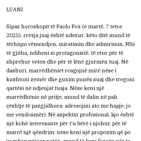
LUANI
Sipas horoskopit të Paolo Fox (e martë, 7 tetor
2025), rrezja juaj është ndezur: këto ditë mund të
tërhiqni vëmendjen, miratimin dhe admirimin. Mbi
të gjitha, ndiheni si protagonistë, të etur për të
shprehur veten dhe për të lënë gjurmën tuaj. Në
dashuri, marrëdhëniet reagojnë mirë nëse i
kushtoni zemër dhe guxim punës suaj dhe tregoni
qartësi në ndjenjat tuaja. Nëse keni një
marrëdhënie në pritje, mund të dalin në pah
çështje të pazgjidhura: adresojini ato me hapje, jo
me vendosmëri. Në aspektin profesional, kjo është
një kohë interesante për t’u bërë i njohur, për të
marrë një qëndrim: nëse keni një propozim që po