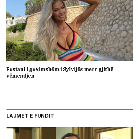
Fustani i guximshëm i Sylvijës merr gjithë
vëmendjen
LAJMET E FUNDIT