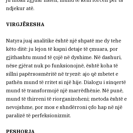
ju mban zgjuar natën, mund të keni forcën për ta
ndjekur atë.
VIRGJËRESHA
Natyra juaj analitike është një shpatë me dy tehe
këto ditë: ju lejon të kapni detaje të çmuara, por
gjithashtu mund të çojë në dyshime. Në dashuri,
nëse gjërat nuk po funksionojnë, është koha të
sillni papërsosmëritë në tryezë: ajo që mbetet e
pathën mund të rritet si një hije. Dialogu i sinqertë
mund të transformojë një marrëdhënie. Në punë,
mund të thirreni të riorganizoheni; metoda është e
nevojshme, por mos e shndërroni çdo hap në një
paralizë të perfeksionizmit.
PESHORJA