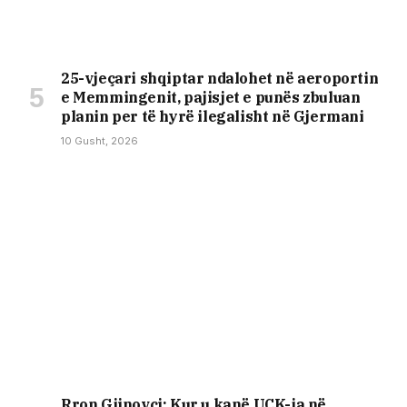
25-vjeçari shqiptar ndalohet në aeroportin
e Memmingenit, pajisjet e punës zbuluan
planin per të hyrë ilegalisht në Gjermani
10 Gusht, 2026
Rron Gjinovci: Kur u kanë UÇK-ja në