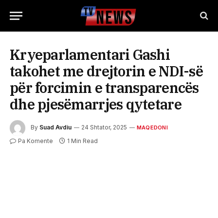
Kryeparlamentari Gashi
takohet me drejtorin e NDI-së
për forcimin e transparencës
dhe pjesëmarrjes qytetare
By
Suad Avdiu
24 Shtator, 2025
MAQEDONI
Pa Komente
1 Min Read