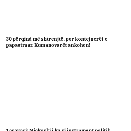
30 përqind më shtrenjtë, por kontejnerët e
papastruar. Kumanovarët ankohen!
Taravari: Mickoski i ka si instrument politik