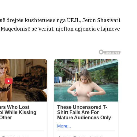
i së drejtës kushtetuese nga UEJL, Jeton Shasivari
 Maqedonisë së Veriut, njofton agjencia e lajmeve