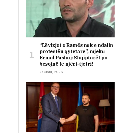
“Lëvizjet e Ramës nuk e ndalin
protestën qytetare”, mjeku
Ermal Pashaj: Shqiptarët po
besojnë te njëri-tjetri!
7 Gusht, 2026