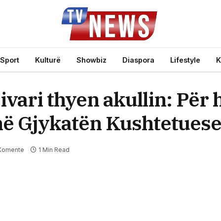
Sport
Kulturë
Showbiz
Diaspora
Lifestyle
K
vari thyen akullin: Për 
p në Gjykatën Kushtetues
Komente
1 Min Read