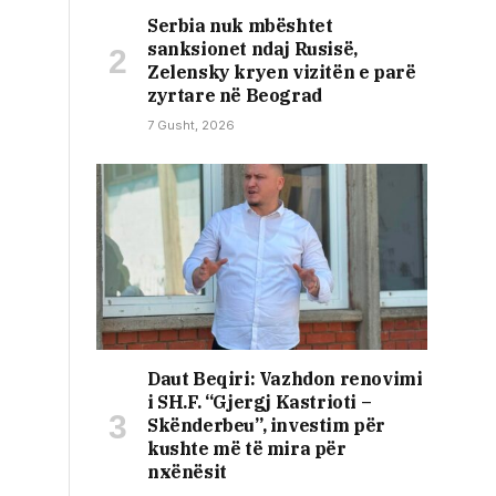
Serbia nuk mbështet
sanksionet ndaj Rusisë,
Zelensky kryen vizitën e parë
zyrtare në Beograd
7 Gusht, 2026
Daut Beqiri: Vazhdon renovimi
i SH.F. “Gjergj Kastrioti –
Skënderbeu”, investim për
kushte më të mira për
nxënësit