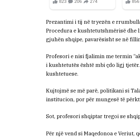
Prezantimi i tij në tryezën e rrumbull
Procedura e kushtetutshmërisë dhe lig
gjuhën shqipe, pavarësisht se në fil
Profesori e nisi fjalimin me termin “
i kushtetutës është mbi çdo ligj tjetë
kushtetuese.
Kujtojmë se më parë, politikani si Tala
institucion, por për mungesë të përk
Sot, profesori shqiptar tregoi se shqip
Për një vend si Maqedonoa e Veriut, q