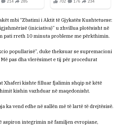
akët mbi “Zbatimi i Aktit të Gjykatës Kushtetuese:
jshmërisë (iniciativa)” u zhvillua plotësisht në
lim pati rreth 10 minuta probleme me përkthimin.
akcio popullarisë”, duke theksuar se supremacioni
r. Më pas dha vlerësimet e tij për procedurat
t Xhaferi kishte filluar fjalimin shqip në këtë
thimit kishin vazhduar në maqedonisht.
ja ka vend edhe në sallën më të lartë të drejtësisë.
ë aspiron integrimin në familjen evropiane,