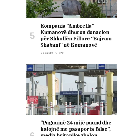
Kompania “Ambrella”
Kumanovë dhuron donacion
për Shkollën Fillore “Bajram
Shabani” në Kumanovë
7 Gusht, 2026
“Paguajnë 24 mijë paund dhe
kalojnë me pasaporta false”,
media britanike zbulon