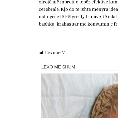
ofrojë një mbrojtje tepër efektive k
cerebrale. Kjo do të ishte mënyra ide
ushqyese të këtyre dy frutave, të ci
bashku, krahasuar me konsumin e fru
Lexuar:
7