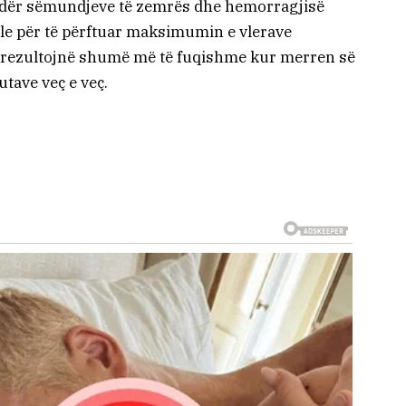
undër sëmundjeve të zemrës dhe hemorragjisë
ale për të përftuar maksimumin e vlerave
lat rezultojnë shumë më të fuqishme kur merren së
tave veç e veç.