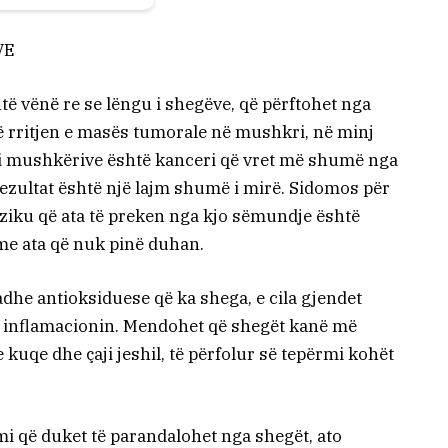
VE
të vënë re se lëngu i shegëve, që përftohet nga
ë rritjen e masës tumorale në mushkri, në minj
 i mushkërive është kanceri që vret më shumë nga
y rezultat është një lajm shumë i mirë. Sidomos për
eziku që ata të preken nga kjo sëmundje është
e ata që nuk pinë duhan.
adhe antioksiduese që ka shega, e cila gjendet
ul inflamacionin. Mendohet që shegët kanë më
kuqe dhe çaji jeshil, të përfolur së tepërmi kohët
mi që duket të parandalohet nga shegët, ato