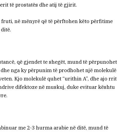
 të prostatës dhe atij të gjirit.
 fruti, në mënyrë që të përftohen këto përfitime
ditë.
bstancë, që gjendet te shegët, mund të përpunohet
e dhe nga ky përpunim të prodhohet një molekulë
ten. Kjo molekulë quhet “urithin A”, dhe ajo rrit
ondrive difektoze në muskuj, duke evituar kështu
re.
mbinuar me 2-3 hurma arabie në ditë, mund të