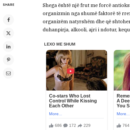
Shega është një frut me forcë antioksi
SHARE
organizmin nga shumë faktorë të rrez
organizëm natyrshëm dhe që shtohen 
duhanpirja, alkooli, ajri i ndotur, ke