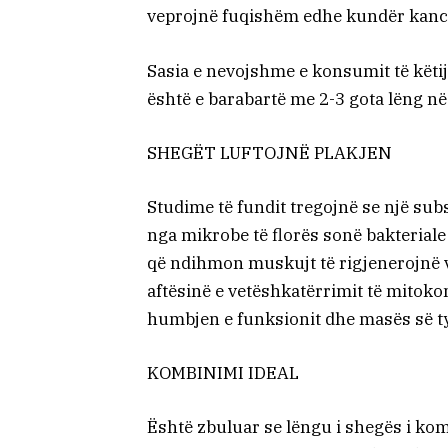
veprojnë fuqishëm edhe kundër kancerit
Sasia e nevojshme e konsumit të këtij
është e barabartë me 2-3 gota lëng në 
SHEGËT LUFTOJNË PLAKJEN
Studime të fundit tregojnë se një su
nga mikrobe të florës sonë bakterial
që ndihmon muskujt të rigjenerojnë ve
aftësinë e vetëshkatërrimit të mitok
humbjen e funksionit dhe masës së ty
KOMBINIMI IDEAL
Është zbuluar se lëngu i shegës i ko