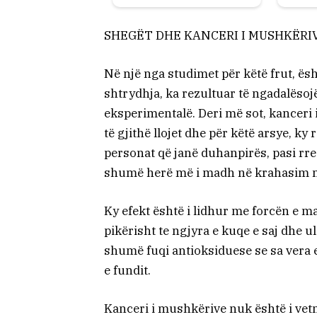
SHEGËT DHE KANCERI I MUSHKËRI
Në një nga studimet për këtë frut, ësh
shtrydhja, ka rezultuar të ngadalësoj
eksperimentalë. Deri më sot, kanceri
të gjithë llojet dhe për këtë arsye, k
personat që janë duhanpirës, pasi rr
shumë herë më i madh në krahasim m
Ky efekt është i lidhur me forcën e m
pikërisht te ngjyra e kuqe e saj dhe 
shumë fuqi antioksiduese se sa vera e 
e fundit.
Kanceri i mushkërive nuk është i vet