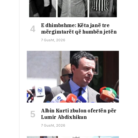
E dhimbshme: Këta janë tre
mërgimtarët që humbën jetën
7 Gusht, 2026
Albin Kurti zbulon ofertën për
Lumir Abdixhikun
7 Gusht, 2026