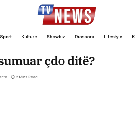
Sport
Kulturë
Showbiz
Diaspora
Lifestyle
K
sumuar çdo ditë?
ente
2 Mins Read