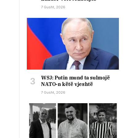
7 Gusht, 2026
WSJ: Putin mund ta sulmojë
NATO-n këtë vjeshtë
7 Gusht, 2026