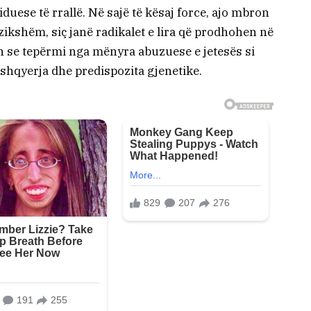
duese të rrallë. Në sajë të kësaj force, ajo mbron
ikshëm, siç janë radikalet e lira që prodhohen në
se tepërmi nga mënyra abuzuese e jetesës si
qushqyerja dhe predispozita gjenetike.