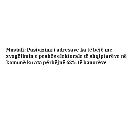
Mustafi: Pasivizimi i adresave ka të bëjë me
zvogëlimin e peshës elektorale të shqiptarëve në
komunë ku ata përbëjnë 62% të banorëve