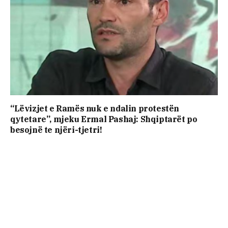
“Lëvizjet e Ramës nuk e ndalin protestën
qytetare”, mjeku Ermal Pashaj: Shqiptarët po
besojnë te njëri-tjetri!