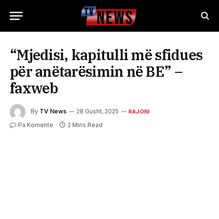
“Mjedisi, kapitulli më sfidues
për anëtarësimin në BE” –
faxweb
By
TV News
28 Gusht, 2025
RAJONI
Pa Komente
2 Mins Read