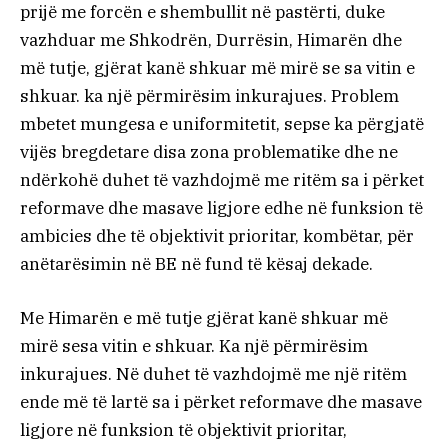
prijë me forcën e shembullit në pastërti, duke
vazhduar me Shkodrën, Durrësin, Himarën dhe
më tutje, gjërat kanë shkuar më mirë se sa vitin e
shkuar. ka një përmirësim inkurajues. Problem
mbetet mungesa e uniformitetit, sepse ka përgjatë
vijës bregdetare disa zona problematike dhe ne
ndërkohë duhet të vazhdojmë me ritëm sa i përket
reformave dhe masave ligjore edhe në funksion të
ambicies dhe të objektivit prioritar, kombëtar, për
anëtarësimin në BE në fund të kësaj dekade.
Me Himarën e më tutje gjërat kanë shkuar më
mirë sesa vitin e shkuar. Ka një përmirësim
inkurajues. Në duhet të vazhdojmë me një ritëm
ende më të lartë sa i përket reformave dhe masave
ligjore në funksion të objektivit prioritar,