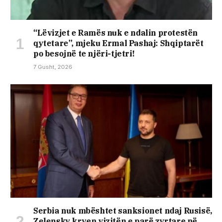
“Lëvizjet e Ramës nuk e ndalin protestën
qytetare”, mjeku Ermal Pashaj: Shqiptarët
po besojnë te njëri-tjetri!
7 Gusht, 2026
Serbia nuk mbështet sanksionet ndaj Rusisë,
Zelensky kryen vizitën e parë zyrtare në