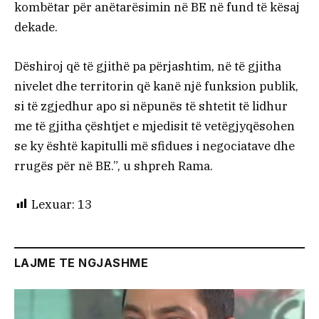
kombëtar për anëtarësimin në BE në fund të kësaj
dekade.
Dëshiroj që të gjithë pa përjashtim, në të gjitha
nivelet dhe territorin që kanë një funksion publik,
si të zgjedhur apo si nëpunës të shtetit të lidhur
me të gjitha çështjet e mjedisit të vetëgjyqësohen
se ky është kapitulli më sfidues i negociatave dhe
rrugës për në BE.”, u shpreh Rama.
Lexuar:
13
LAJME TE NGJASHME