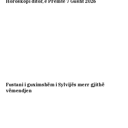
Horoskopi ditor, e Premte 7 Gusht 2026
Fustani i guximshëm i Sylvijës merr gjithë
vëmendjen