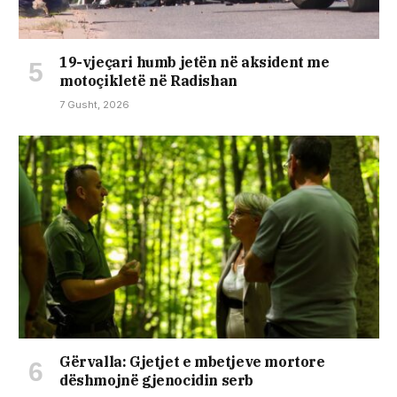
19-vjeçari humb jetën në aksident me
motoçikletë në Radishan
7 Gusht, 2026
Gërvalla: Gjetjet e mbetjeve mortore
dëshmojnë gjenocidin serb