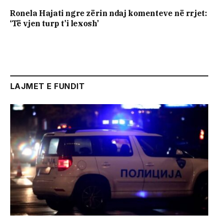
Ronela Hajati ngre zërin ndaj komenteve në rrjet:
‘Të vjen turp t’i lexosh’
LAJMET E FUNDIT