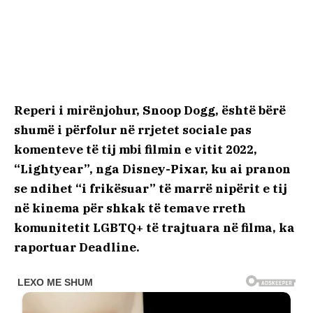
Reperi i mirënjohur, Snoop Dogg, është bërë
shumë i përfolur në rrjetet sociale pas
komenteve të tij mbi filmin e vitit 2022,
“Lightyear”, nga Disney-Pixar, ku ai pranon
se ndihet “i frikësuar” të marrë nipërit e tij
në kinema për shkak të temave rreth
komunitetit LGBTQ+ të trajtuara në filma, ka
raportuar Deadline.