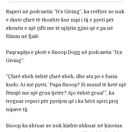
Raperi në podcastin “It’s Giving”, ka rrëfyer se nuk
e dinte çfarë të thoshte kur nipi i tij e pyeti për
skenën e një çifti me të njëjtin gjini që e pa në
filmin në fjalë.
Paqraqitja e plotë e Snoop Dogg në podcastin “It;s
Giving”:
“Çfarë sheh është çfarë sheh, dhe ata po e fusin
kudo. Ai më pyeti, ‘Papa Snoop? Si mund të ketë një
fëmijë me një grua tjetër? Ajo është grua!’”, ka
treguar reperi për pyetjen që i ka bërë njeri prej
nipave tij.
Snoop ka shtuar se nuk kishte shkuar në kinema