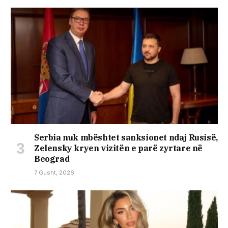
Serbia nuk mbështet sanksionet ndaj Rusisë,
Zelensky kryen vizitën e parë zyrtare në
Beograd
7 Gusht, 2026