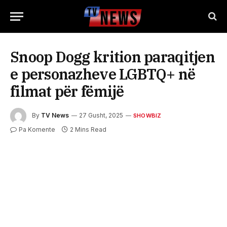
Snoop Dogg krition paraqitjen
e personazheve LGBTQ+ në
filmat për fëmijë
By
TV News
27 Gusht, 2025
SHOWBIZ
Pa Komente
2 Mins Read