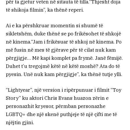
për ta gjetur veten në sitauta të tilla.“Thjesht doja
të shikoja filmin”, ka thënë reperi.
Ai e ka përshkruar momentin si shumë të
sikletshëm, duke thënë se po frikësohet të shkojë
në kinema.“Jam i frikësuar të shkoj në kinema. Po
më fusin në mes të gjërave për të cilat nuk kam
përgjigje… Më kapi komplet pa frymë. Janë fëmijë.
Duhet t’u tregojmë këtë në këtë moshë? Ata do të
pyesin. Unë nuk kam përgjigje”, ka thënë tutje ylli.
“Lightyear”, një version i ripërpunuar i filmit “Toy
Story” ku aktori Chris Evans huazon zërin e
personazhit kryesor, përmban personazhe
LGBTQ+ dhe një skenë puthjeje të një çifti me të
njëjtin gjini.