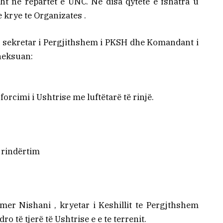
ht ne repartet e UNC. Ne disa qytete e fshatra u
 krye te Organizates .
 sekretar i Pergjithshem i PKSH dhe Komandant i
theksuan:
, forcimi i Ushtrise me luftëtarë të rinjë.
r rindërtim
er Nishani , kryetar i Keshillit te Pergjthshem
o të tjerë të Ushtrise e e te terrenit.