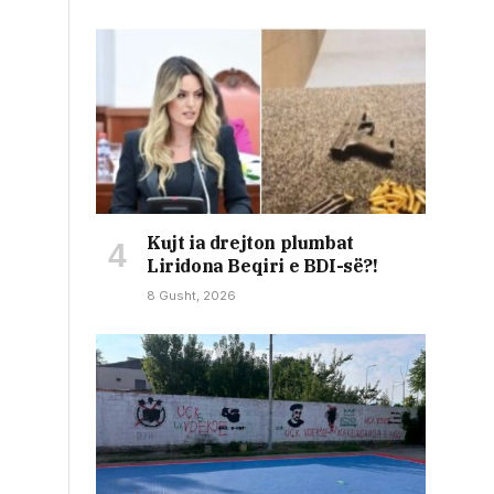
Kujt ia drejton plumbat
Liridona Beqiri e BDI-së?!
8 Gusht, 2026