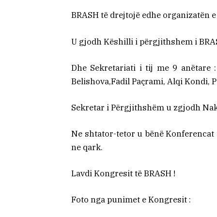
BRASH të drejtojë edhe organizatën e 
U gjodh Këshilli i përgjithshem i BR
Dhe Sekretariati i tij me 9 anëtare 
Belishova,Fadil Paçrami, Alqi Kondi, 
Sekretar i Përgjithshëm u zgjodh Nak
Ne shtator-tetor u bënë Konferencat
ne qark.
Lavdi Kongresit të BRASH !
Foto nga punimet e Kongresit :