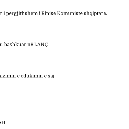
r i pergjithshem i Rinise Komuniste shqiptare.
ër tu bashkuar në LANÇ
nizimin e edukimin e saj
r
ASH