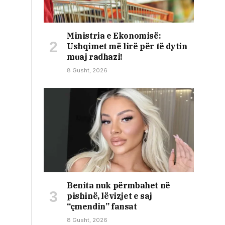
Ministria e Ekonomisë:
Ushqimet më lirë për të dytin
muaj radhazi!
8 Gusht, 2026
Benita nuk përmbahet në
pishinë, lëvizjet e saj
“çmendin” fansat
8 Gusht, 2026