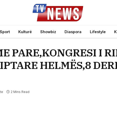
Sport
Kulturë
Showbiz
Diaspora
Lifestyle
K
T ME PARE,KONGRESI I R
IPTARE HELMËS,8 DERI
te
2 Mins Read