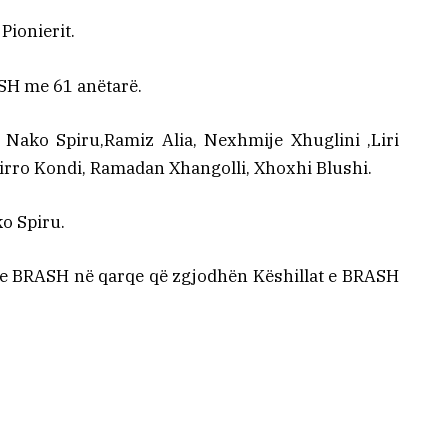
Pionierit.
ASH me 61 anëtarë.
: Nako Spiru,Ramiz Alia, Nexhmije Xhuglini ,Liri
Pirro Kondi, Ramadan Xhangolli, Xhoxhi Blushi.
o Spiru.
 e BRASH në qarqe që zgjodhën Këshillat e BRASH