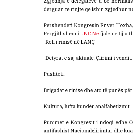
Zgjedhja e delegatëve u be normalis
derguan te rinjte qe ishin zgjedhur ne
Pershendeti Kongresin Enver Hoxha,
Pergjithshem i
UNC.Ne
fjalen e tij u 
-Roli i rinisë në LANÇ
-Detyrat e saj aktuale. Çlirimi i vendit
Pushteti.
Brigadat e rinisë dhe ato të punës pë
Kultura, lufta kundër analfabetizmit.
Punimet e Kongresit i ndoqi edhe Om
antifashist Nacionalçlirimtar dhe kuadr