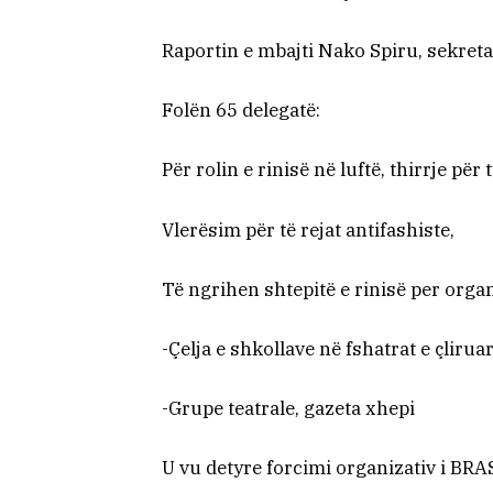
Raportin e mbajti Nako Spiru, sekreta
Folën 65 delegatë:
Për rolin e rinisë në luftë, thirrje p
Vlerësim për të rejat antifashiste,
Të ngrihen shtepitë e rinisë per orga
-Çelja e shkollave në fshatrat e çlirua
-Grupe teatrale, gazeta xhepi
U vu detyre forcimi organizativ i BR