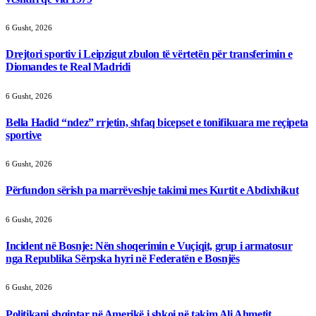
6 Gusht, 2026
Drejtori sportiv i Leipzigut zbulon të vërtetën për transferimin e
Diomandes te Real Madridi
6 Gusht, 2026
Bella Hadid “ndez” rrjetin, shfaq bicepset e tonifikuara me reçipeta
sportive
6 Gusht, 2026
Përfundon sërish pa marrëveshje takimi mes Kurtit e Abdixhikut
6 Gusht, 2026
Incident në Bosnje: Nën shoqerimin e Vuçiqit, grup i armatosur
nga Republika Sërpska hyri në Federatën e Bosnjës
6 Gusht, 2026
Politikani shqiptar në Amerikë i shkoi në takim Ali Ahmetit,