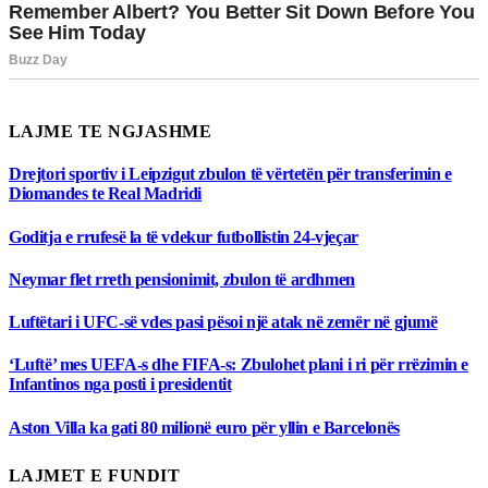
LAJME TE NGJASHME
Drejtori sportiv i Leipzigut zbulon të vërtetën për transferimin e
Diomandes te Real Madridi
Goditja e rrufesë la të vdekur futbollistin 24-vjeçar
Neymar flet rreth pensionimit, zbulon të ardhmen
Luftëtari i UFC-së vdes pasi pësoi një atak në zemër në gjumë
‘Luftë’ mes UEFA-s dhe FIFA-s: Zbulohet plani i ri për rrëzimin e
Infantinos nga posti i presidentit
Aston Villa ka gati 80 milionë euro për yllin e Barcelonës
LAJMET E FUNDIT