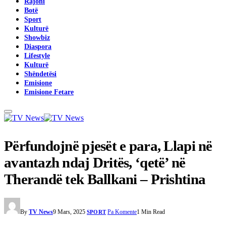
Rajoni
Botë
Sport
Kulturë
Showbiz
Diaspora
Lifestyle
Kulturë
Shëndetësi
Emisione
Emisione Fetare
Përfundojnë pjesët e para, Llapi në
avantazh ndaj Dritës, ‘qetë’ në
Therandë tek Ballkani – Prishtina
By
TV News
9 Mars, 2025
Pa Komente
1 Min Read
SPORT