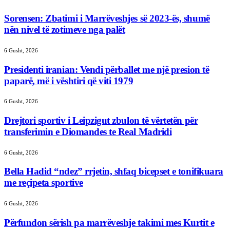
Sorensen: Zbatimi i Marrëveshjes së 2023-ës, shumë
nën nivel të zotimeve nga palët
6 Gusht, 2026
Presidenti iranian: Vendi përballet me një presion të
paparë, më i vështiri që viti 1979
6 Gusht, 2026
Drejtori sportiv i Leipzigut zbulon të vërtetën për
transferimin e Diomandes te Real Madridi
6 Gusht, 2026
Bella Hadid “ndez” rrjetin, shfaq bicepset e tonifikuara
me reçipeta sportive
6 Gusht, 2026
Përfundon sërish pa marrëveshje takimi mes Kurtit e