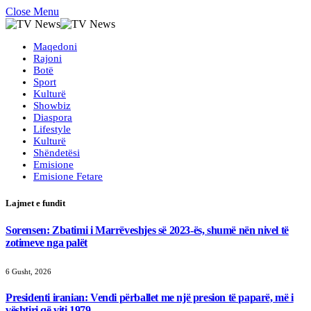
Close Menu
Maqedoni
Rajoni
Botë
Sport
Kulturë
Showbiz
Diaspora
Lifestyle
Kulturë
Shëndetësi
Emisione
Emisione Fetare
Lajmet e fundit
Sorensen: Zbatimi i Marrëveshjes së 2023-ës, shumë nën nivel të
zotimeve nga palët
6 Gusht, 2026
Presidenti iranian: Vendi përballet me një presion të paparë, më i
vështiri që viti 1979