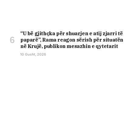
“U bë gjithçka për shuarjen e atij zjarri të
paparë”, Rama reagon sërish për situatën
në Krujë, publikon mesazhin e qytetarit
10 Gusht, 2026