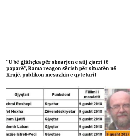
“U bë gjithçka për shuarjen e atij zjarri të
paparë”, Rama reagon sërish për situatën në
Krujë, publikon mesazhin e qytetarit