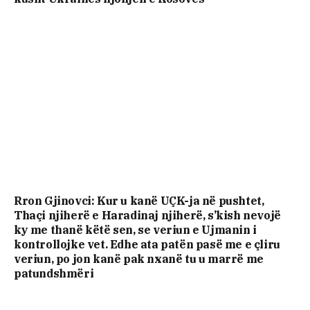
Rron Gjinovci: Kur u kanë UÇK-ja në pushtet,
Thaçi njiherë e Haradinaj njiherë, s’kish nevojë
ky me thanë këtë sen, se veriun e Ujmanin i
kontrollojke vet. Edhe ata patën pasë me e çliru
veriun, po jon kanë pak nxanë tu u marrë me
patundshmëri