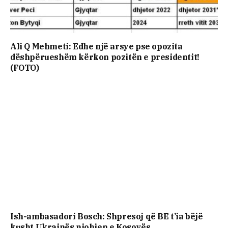
Ali Q Mehmeti: Edhe një arsye pse opozita
dëshpërueshëm kërkon pozitën e presidentit!
(FOTO)
Ish-ambasadori Bosch: Shpresoj që BE t’ia bëjë
kusht Ukrainës njohjen e Kosovës