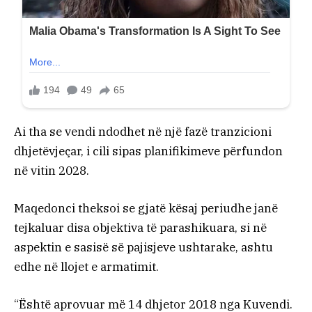
Ai tha se vendi ndodhet në një fazë tranzicioni
dhjetëvjeçar, i cili sipas planifikimeve përfundon
në vitin 2028.
Maqedonci theksoi se gjatë kësaj periudhe janë
tejkaluar disa objektiva të parashikuara, si në
aspektin e sasisë së pajisjeve ushtarake, ashtu
edhe në llojet e armatimit.
“Është aprovuar më 14 dhjetor 2018 nga Kuvendi.