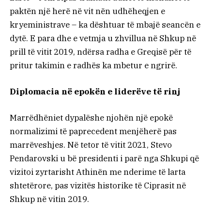
paktën një herë në vit nën udhëheqjen e
kryeministrave – ka dështuar të mbajë seancën e
dytë. E para dhe e vetmja u zhvillua në Shkup në
prill të vitit 2019, ndërsa radha e Greqisë për të
pritur takimin e radhës ka mbetur e ngrirë.
Diplomacia në epokën e liderëve të rinj
Marrëdhëniet dypalëshe njohën një epokë
normalizimi të paprecedent menjëherë pas
marrëveshjes. Në tetor të vitit 2021, Stevo
Pendarovski u bë presidenti i parë nga Shkupi që
vizitoi zyrtarisht Athinën me nderime të larta
shtetërore, pas vizitës historike të Ciprasit në
Shkup në vitin 2019.