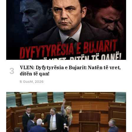
VLEN: Dyfytyrësia e Bujarit: Natën të vret,
ditën të qan!
8 Gusht, 2026