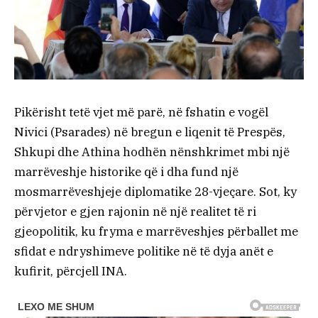
Pikërisht tetë vjet më parë, në fshatin e vogël
Nivici (Psarades) në bregun e liqenit të Prespës,
Shkupi dhe Athina hodhën nënshkrimet mbi një
marrëveshje historike që i dha fund një
mosmarrëveshjeje diplomatike 28-vjeçare. Sot, ky
përvjetor e gjen rajonin në një realitet të ri
gjeopolitik, ku fryma e marrëveshjes përballet me
sfidat e ndryshimeve politike në të dyja anët e
kufirit, përcjell INA.