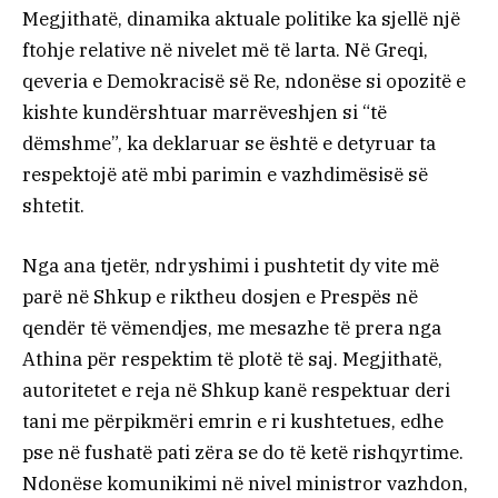
Megjithatë, dinamika aktuale politike ka sjellë një
ftohje relative në nivelet më të larta. Në Greqi,
qeveria e Demokracisë së Re, ndonëse si opozitë e
kishte kundërshtuar marrëveshjen si “të
dëmshme”, ka deklaruar se është e detyruar ta
respektojë atë mbi parimin e vazhdimësisë së
shtetit.
Nga ana tjetër, ndryshimi i pushtetit dy vite më
parë në Shkup e riktheu dosjen e Prespës në
qendër të vëmendjes, me mesazhe të prera nga
Athina për respektim të plotë të saj. Megjithatë,
autoritetet e reja në Shkup kanë respektuar deri
tani me përpikmëri emrin e ri kushtetues, edhe
pse në fushatë pati zëra se do të ketë rishqyrtime.
Ndonëse komunikimi në nivel ministror vazhdon,