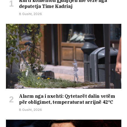
Kurti komenton gjuajtjen me vezë nga
deputetja Time Kadriaj
8 Gusht, 2026
Alarm nga i nxehti: Qytetarët dalin vetëm
për obligimet, temperaturat arrijnë 42°C
8 Gusht, 2026