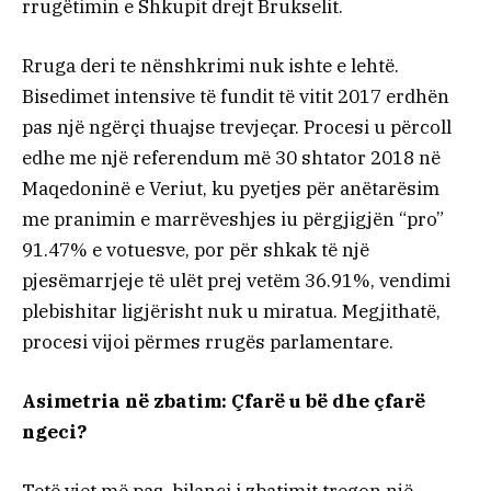
rrugëtimin e Shkupit drejt Brukselit.
Rruga deri te nënshkrimi nuk ishte e lehtë.
Bisedimet intensive të fundit të vitit 2017 erdhën
pas një ngërçi thuajse trevjeçar. Procesi u përcoll
edhe me një referendum më 30 shtator 2018 në
Maqedoninë e Veriut, ku pyetjes për anëtarësim
me pranimin e marrëveshjes iu përgjigjën “pro”
91.47% e votuesve, por për shkak të një
pjesëmarrjeje të ulët prej vetëm 36.91%, vendimi
plebishitar ligjërisht nuk u miratua. Megjithatë,
procesi vijoi përmes rrugës parlamentare.
Asimetria në zbatim: Çfarë u bë dhe çfarë
ngeci?