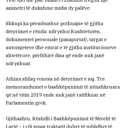
Tetë vjet më pas, bilanci i zbatimit tregon një
asimetri të dukshme midis dy palëve:
Shkupi ka përmbushur pothuajse të gjitha
detyrimet e rënda: ndryshoi Kushtetutën,
dokumentet personale (pasaportat), targat e
automjeteve dhe emrat e të gjitha institucioneve
shtetërore, përfshirë disa që ende nuk janë
ndryshuar.
Athina shfaq vonesa në detyrimet e saj. Tre
memorandumet e bashkëpunimit të nënshkruara
që në vitin 2019 ende nuk janë ratifikuar në
Parlamentin grek.
Gjithashtu, Këshilli i Bashkëpunimit të Nivelit të
Lartë – i cili sipas traktatit duhet të mblidhet të