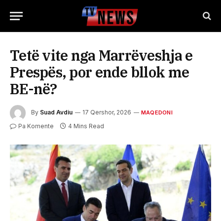
Tetë vite nga Marrëveshja e
Prespës, por ende bllok me
BE-në?
By
Suad Avdiu
17 Qershor, 2026
MAQEDONI
Pa Komente
4 Mins Read