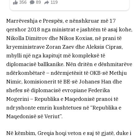
Marrëveshja e Prespës, e nënshkruar më 17
qershor 2018 nga ministrat e jashtëm të asaj kohe,
Nikolla Dimitrov dhe Nikos Koxias, në prani të
kryeministrave Zoran Zaev dhe Aleksis Cipras,
mbylli një nga kapitujt më kompleksë të
diplomacisë ballkanike. Nën dritën e dëshmitarëve
ndërkombëtarë – ndërmjetësit të OKB-së Methju
Nimic, komisionerit të BE-së Johanes Han dhe
shefes së diplomacisë evropiane Federika
Mogerini – Republika e Maqedonisë pranoi të
ndryshonte emrin kushtetues në “Republika e
Maqedonisë së Veriut”.
Në këmbim, Greqia hoqi veton e saj të gjatë, duke i