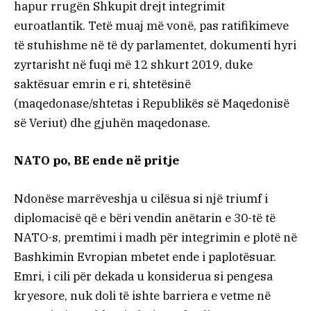
hapur rrugën Shkupit drejt integrimit
euroatlantik. Tetë muaj më vonë, pas ratifikimeve
të stuhishme në të dy parlamentet, dokumenti hyri
zyrtarisht në fuqi më 12 shkurt 2019, duke
saktësuar emrin e ri, shtetësinë
(maqedonase/shtetas i Republikës së Maqedonisë
së Veriut) dhe gjuhën maqedonase.
NATO po, BE ende në pritje
Ndonëse marrëveshja u cilësua si një triumf i
diplomacisë që e bëri vendin anëtarin e 30-të të
NATO-s, premtimi i madh për integrimin e plotë në
Bashkimin Evropian mbetet ende i paplotësuar.
Emri, i cili për dekada u konsiderua si pengesa
kryesore, nuk doli të ishte barriera e vetme në