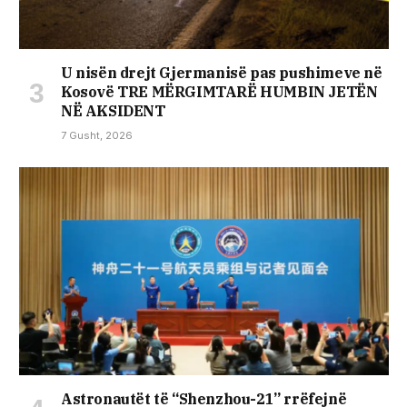
U nisën drejt Gjermanisë pas pushimeve në
Kosovë TRE MËRGIMTARË HUMBIN JETËN
NË AKSIDENT
7 Gusht, 2026
Astronautët të “Shenzhou-21” rrëfejnë