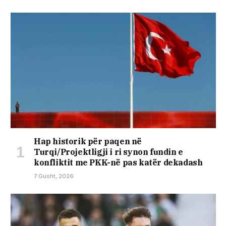
Hap historik për paqen në
Turqi/Projektligji i ri synon fundin e
konfliktit me PKK-në pas katër dekadash
7 Gusht, 2026