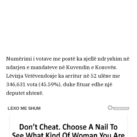
Numërimi i votave me postë ka sjellë ndryshim në
ndarjen e mandateve në Kuvendin e Kosovës.
Lëvizja Vetëvendosje ka arritur në 52 ulëse me
346,631 vota (45.59%), duke fituar edhe një
deputet shtesë.