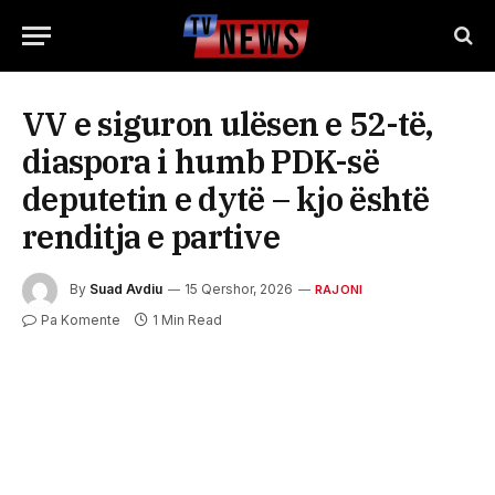
VV e siguron ulësen e 52-të,
diaspora i humb PDK-së
deputetin e dytë – kjo është
renditja e partive
By
Suad Avdiu
15 Qershor, 2026
RAJONI
Pa Komente
1 Min Read