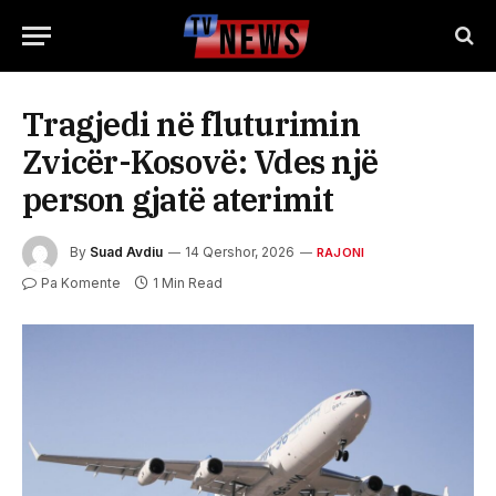
Tragjedi në fluturimin
Zvicër-Kosovë: Vdes një
person gjatë aterimit
By
Suad Avdiu
14 Qershor, 2026
RAJONI
Pa Komente
1 Min Read