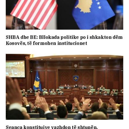
SHBA dhe BE: Bllokada politike po i shkakton dëm
Kosovës, të formohen institucionet
Seanca konstituive vazhdon të shtunën,