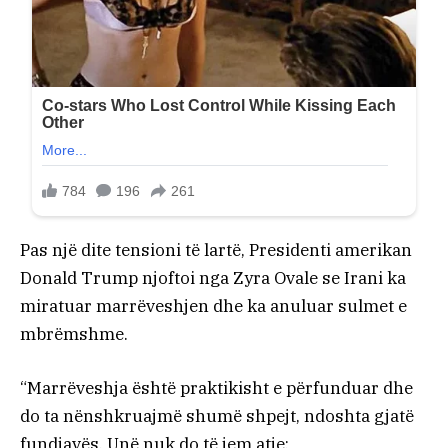
Pas një dite tensioni të lartë, Presidenti amerikan
Donald Trump njoftoi nga Zyra Ovale se Irani ka
miratuar marrëveshjen dhe ka anuluar sulmet e
mbrëmshme.
“Marrëveshja është praktikisht e përfunduar dhe
do ta nënshkruajmë shumë shpejt, ndoshta gjatë
fundjavës. Unë nuk do të jem atje;