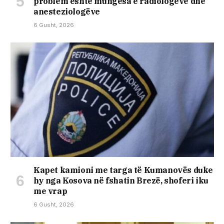
problem është mungesa e radiologëve dhe
anesteziologëve
6 Gusht, 2026
Kapet kamioni me targa të Kumanovës duke
hy nga Kosova në fshatin Brezë, shoferi iku
me vrap
6 Gusht, 2026