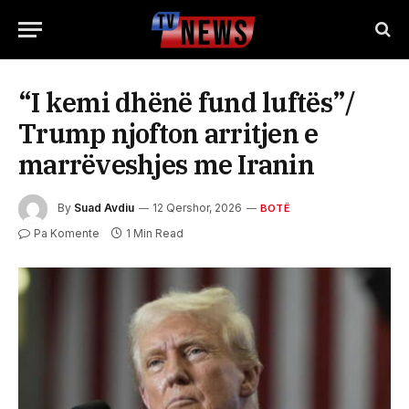
“I kemi dhënë fund luftës”/
Trump njofton arritjen e
marrëveshjes me Iranin
By
Suad Avdiu
12 Qershor, 2026
BOTË
Pa Komente
1 Min Read