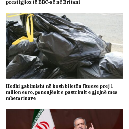
prestigjioz të BBC-së në Britani
Hodhi gabimisht në kosh biletën fituese prej 1
milion euro, punonjësit e pastrimit e gjejnë mes
mbeturinave