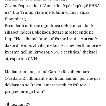
Zëvendëspresidenti Vance do të përfaqësojë SHBA-
në,” tha Trump gjatë një tubimi virtual, sipas
Bloomberg.
Presidenti shtoi se ngushtica e Hormuzit do të
rihapet, ndërsa bllokada detare mbetet ende në
fuqi. “Ne i dhamë fund luftës me Iranin. Ata ranë
dakord të mos zhvillojnë kurrë armë bërthamore –
ky ishte qëllimi kryesor, 95% e çështjes,” theksoi
ai, raporton CNN.
Mediat iraniane, pranë Gardës Revolucionare
(Pasdaran), fillimisht e mohuan lajmin, por më pas
deklaruan se “teksti i marrëveshjes është ai i
propozuar nga Irani”.
Lexuar:
27