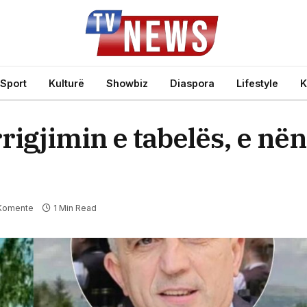
Sport
Kulturë
Showbiz
Diaspora
Lifestyle
K
rigjimin e tabelës, e n
Komente
1 Min Read